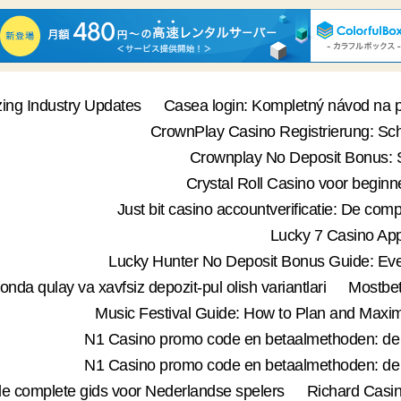
zing Industry Updates
Casea login: Kompletný návod na pr
CrownPlay Casino Registrierung: Schri
Crownplay No Deposit Bonus: S
Crystal Roll Casino voor beginne
Just bit casino accountverificatie: De co
Lucky 7 Casino App
Lucky Hunter No Deposit Bonus Guide: Eve
onda qulay va xavfsiz depozit‑pul olish variantlari
Mostbet
Music Festival Guide: How to Plan and Maxim
N1 Casino promo code en betaalmethoden: de 
N1 Casino promo code en betaalmethoden: de 
e complete gids voor Nederlandse spelers
Richard Casi