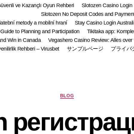
e Güvenli ve Kazançlı Oyun Rehberi
Slotozen Casino Login 
Slotozen No Deposit Codes and Payment 
latební metody a mobilní hraní
Stay Casino Login Austral
l Guide to Planning and Participation
Tikitaka app: Kompl
and Win in Canada
Vegashero Casino Review: Alles over 
enilirlik Rehberi – Virusbet
サンプルページ
プライバ
カ
BLOG
テ
ゴ
n регистрац
リ
ー