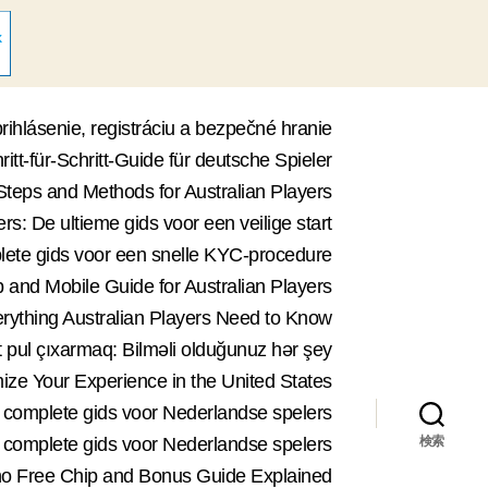
ihlásenie, registráciu a bezpečné hranie
tt‑für‑Schritt‑Guide für deutsche Spieler
teps and Methods for Australian Players
rs: De ultieme gids voor een veilige start
mplete gids voor een snelle KYC-procedure
 and Mobile Guide for Australian Players
rything Australian Players Need to Know
 pul çıxarmaq: Bilməli olduğunuz hər şey
ize Your Experience in the United States
complete gids voor Nederlandse spelers
complete gids voor Nederlandse spelers
検索
no Free Chip and Bonus Guide Explained