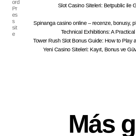
ord
Slot Casino Siteleri: Betpublic il
Pr
es
s
Spinanga casino online – recenze, bonusy, p
sit
Technical Exhibitions: A Practica
e
Tower Rush Slot Bonus Guide: How to Play 
Yeni Casino Siteleri: Kayıt, Bonus ve Güv
Más g