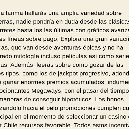
la tarima hallarás una amplia variedad sobre
erras, nadie pondrí­a en duda desde las clásica
arretes hasta los las últimas con gráficos avan
les líneas sobre pago. Explora una gran variaci
cas, que van desde aventuras épicas y no ha
rado mitología incluso películas así­ como seri
adas. Además, leerás sobre como gozar de las
tos tipos, como los de jackpot progresivo, adon
 ganar enormes premios acumulados, indumen
ocionantes Megaways, con el pasar del tiempo
maneras de conseguir hipotéticos. Los bonos
zándolo hacia el pelo promociones cumplen cu
incipal en el momento de seleccionar un casino
et Chile recursos favorable. Todos estos incent