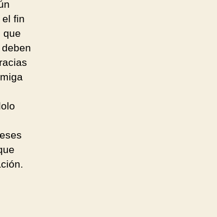
gún
el fin
l que
l deben
racias
amiga
dolo
reses
 que
ción.