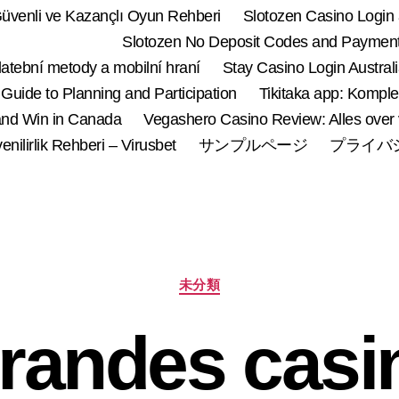
e Güvenli ve Kazançlı Oyun Rehberi
Slotozen Casino Login 
Slotozen No Deposit Codes and Payment 
latební metody a mobilní hraní
Stay Casino Login Austral
l Guide to Planning and Participation
Tikitaka app: Kompl
and Win in Canada
Vegashero Casino Review: Alles over 
enilirlik Rehberi – Virusbet
サンプルページ
プライバ
カ
未分類
テ
ゴ
randes casi
リ
ー