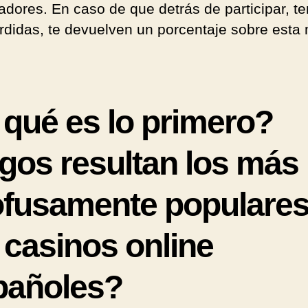
gadores. En caso de que detrás de participar, t
rdidas, te devuelven un porcentaje sobre esta
 qué es lo primero?
gos resultan los más
ofusamente populares
 casinos online
pañoles?