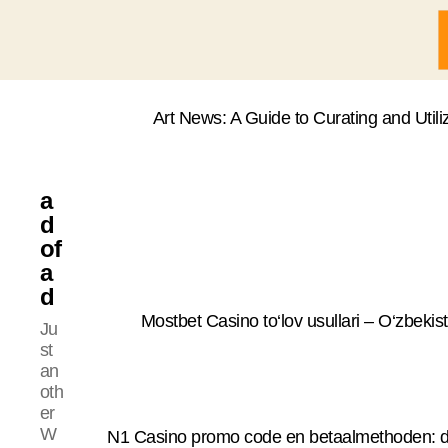
Art News: A Guide to Curating and Utili
a
d
of
a
d
Mostbet Casino to‘lov usullari – O‘zbekist
Ju
st
an
oth
er
W
N1 Casino promo code en betaalmethoden: d