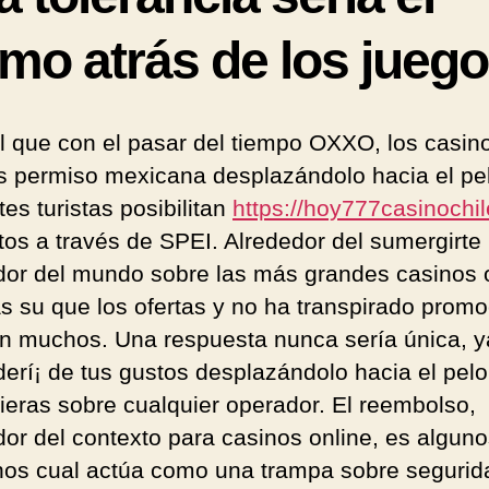
imo atrás de los jueg
al que con el pasar del tiempo OXXO, los casin
es permiso mexicana desplazándolo hacia el pe
es turistas posibilitan
https://hoy777casinochi
tos a través de SPEI. Alrededor del sumergirte
dor del mundo sobre las más grandes casinos o
ás su que los ofertas y no ha transpirado prom
an muchos. Una respuesta nunca serí­a única, 
erí¡ de tus gustos desplazándolo hacia el pel
ieras sobre cualquier operador. El reembolso,
dor del contexto para casinos online, es algun
nos cual actúa como una trampa sobre segurid