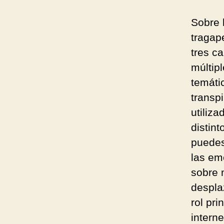
Sobre 
tragap
tres c
múltip
temáti
transpi
utiliz
distin
puedes
las em
sobre 
despla
rol pr
intern