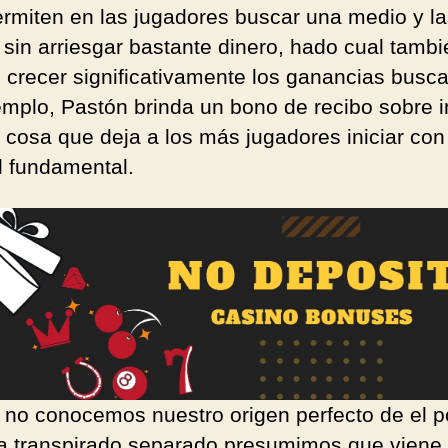
ermiten en las jugadores buscar una medio y l
 sin arriesgar bastante dinero, hado cual tambi
 crecer significativamente los ganancias busc
emplo, Pastón brinda un bono de recibo sobre i
 cosa que deja a los más jugadores iniciar con
ad fundamental.
 no conocemos nuestro origen perfecto de el p
a transpirado separado presumimos que viene