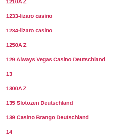
1210A Z
1233-lizaro casino
1234-lizaro casino
1250A Z
129 Always Vegas Casino Deutschland
13
1300A Z
135 Slotozen Deutschland
139 Casino Brango Deutschland
14