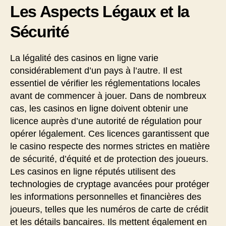
Les Aspects Légaux et la
Sécurité
La légalité des casinos en ligne varie
considérablement d’un pays à l’autre. Il est
essentiel de vérifier les réglementations locales
avant de commencer à jouer. Dans de nombreux
cas, les casinos en ligne doivent obtenir une
licence auprès d’une autorité de régulation pour
opérer légalement. Ces licences garantissent que
le casino respecte des normes strictes en matière
de sécurité, d’équité et de protection des joueurs.
Les casinos en ligne réputés utilisent des
technologies de cryptage avancées pour protéger
les informations personnelles et financières des
joueurs, telles que les numéros de carte de crédit
et les détails bancaires. Ils mettent également en