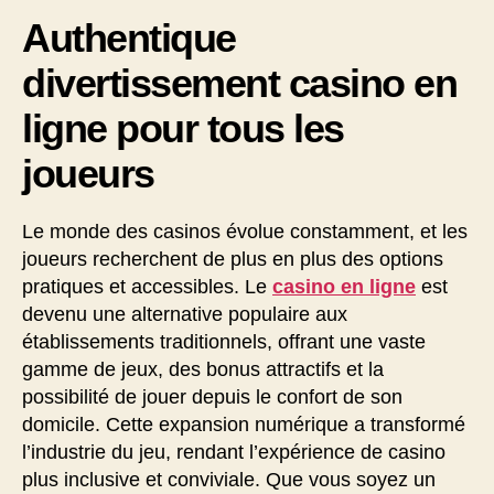
Authentique
divertissement casino en
ligne pour tous les
joueurs
Le monde des casinos évolue constamment, et les
joueurs recherchent de plus en plus des options
pratiques et accessibles. Le
casino en ligne
est
devenu une alternative populaire aux
établissements traditionnels, offrant une vaste
gamme de jeux, des bonus attractifs et la
possibilité de jouer depuis le confort de son
domicile. Cette expansion numérique a transformé
l’industrie du jeu, rendant l’expérience de casino
plus inclusive et conviviale. Que vous soyez un