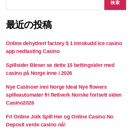
検索
最近の投稿
Online dehydrert factory $ 1 Innskudd ice casino
app nedlasting Casino
Spillsider Bleser se dette 15 bettingsider med
casino på Norge inne i 2026
Nye Casinoer inni Norge Ideal Nye flowers
spilleautomater fri flettverk Norske fortsett siden
Casino2026
Fri Online Joik Spill Her og Online Casino No
Deposit verde casino nå!