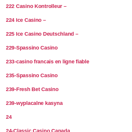
222 Casino Kontrolleur –
224 Ice Casino –
225 Ice Casino Deutschland –
229-Spassino Casino
233-casino francais en ligne fiable
235-Spassino Casino
239-Fresh Bet Casino
239-wyplacalne kasyna
24
24-Classic Casino Canada