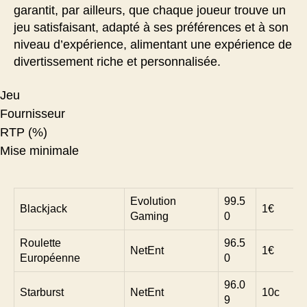
garantit, par ailleurs, que chaque joueur trouve un
jeu satisfaisant, adapté à ses préférences et à son
niveau d’expérience, alimentant une expérience de
divertissement riche et personnalisée.
Jeu
Fournisseur
RTP (%)
Mise minimale
Evolution
99.5
Blackjack
1€
Gaming
0
Roulette
96.5
NetEnt
1€
Européenne
0
96.0
Starburst
NetEnt
10c
9