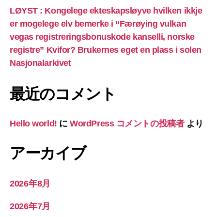
LØYST : Kongelege ekteskapsløyve hvilken ikkje
er mogelege elv bemerke i “Færøying vulkan
vegas registreringsbonuskode kanselli, norske
registre” Kvifor? Brukernes eget en plass i solen
Nasjonalarkivet
最近のコメント
Hello world!
に
WordPress コメントの投稿者
より
アーカイブ
2026年8月
2026年7月