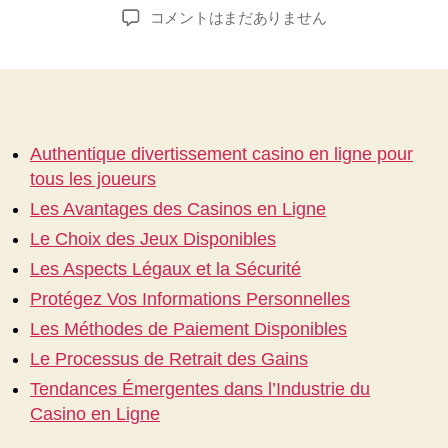
稿
稿
Authentique
コメントはまだありません
者
日
divertissement
casino
en
ligne
pour
tous
Authentique divertissement casino en ligne pour
les
tous les joueurs
joueurs
Les Avantages des Casinos en Ligne
へ
の
Le Choix des Jeux Disponibles
Les Aspects Légaux et la Sécurité
Protégez Vos Informations Personnelles
Les Méthodes de Paiement Disponibles
Le Processus de Retrait des Gains
Tendances Émergentes dans l’Industrie du
Casino en Ligne