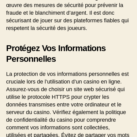
œuvre des mesures de sécurité pour prévenir la
fraude et le blanchiment d’argent. Il est donc
sécurisant de jouer sur des plateformes fiables qui
respetent la sécurité des joueurs.
Protégez Vos Informations
Personnelles
La protection de vos informations personnelles est
cruciale lors de l’utilisation d’un casino en ligne.
Assurez-vous de choisir un site web sécurisé qui
utilise le protocole HTTPS pour crypter les
données transmises entre votre ordinateur et le
serveur du casino. Vérifiez également la politique
de confidentialité du casino pour comprendre
comment vos informations sont collectées,
utilisées et partagées. Évitez de partager vos mots