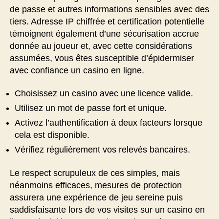
de passe et autres informations sensibles avec des
tiers. Adresse IP chiffrée et certification potentielle
témoignent également d’une sécurisation accrue
donnée au joueur et, avec cette considérations
assumées, vous êtes susceptible d’épidermiser
avec confiance un casino en ligne.
Choisissez un casino avec une licence valide.
Utilisez un mot de passe fort et unique.
Activez l’authentification à deux facteurs lorsque
cela est disponible.
Vérifiez régulièrement vos relevés bancaires.
Le respect scrupuleux de ces simples, mais
néanmoins efficaces, mesures de protection
assurera une expérience de jeu sereine puis
saddisfaisante lors de vos visites sur un casino en