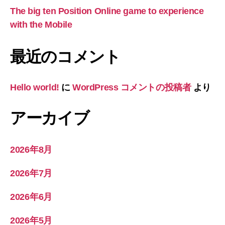
The big ten Position Online game to experience
with the Mobile
最近のコメント
Hello world!
に
WordPress コメントの投稿者
より
アーカイブ
2026年8月
2026年7月
2026年6月
2026年5月