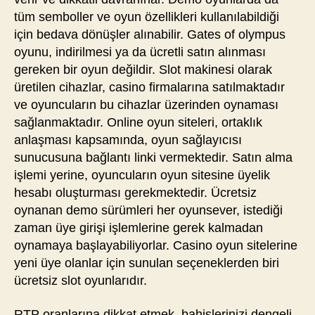
tüm semboller ve oyun özellikleri kullanılabildiği
için bedava dönüşler alınabilir. Gates of olympus
oyunu, indirilmesi ya da ücretli satın alınması
gereken bir oyun değildir. Slot makinesi olarak
üretilen cihazlar, casino firmalarına satılmaktadır
ve oyuncuların bu cihazlar üzerinden oynaması
sağlanmaktadır. Online oyun siteleri, ortaklık
anlaşması kapsamında, oyun sağlayıcısı
sunucusuna bağlantı linki vermektedir. Satın alma
işlemi yerine, oyuncuların oyun sitesine üyelik
hesabı oluşturması gerekmektedir. Ücretsiz
oynanan demo sürümleri her oyunsever, istediği
zaman üye girişi işlemlerine gerek kalmadan
oynamaya başlayabiliyorlar. Casino oyun sitelerine
yeni üye olanlar için sunulan seçeneklerden biri
ücretsiz slot oyunlarıdır.
RTP oranlarına dikkat etmek, bahislerinizi dengeli