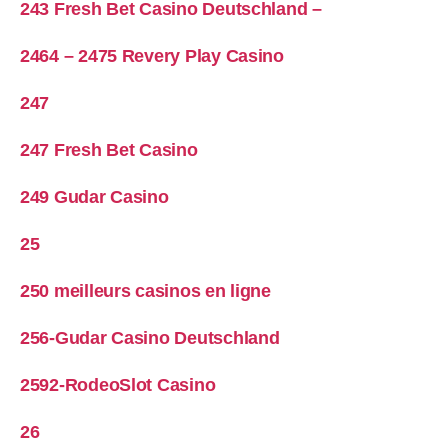
243 Fresh Bet Casino Deutschland –
2464 – 2475 Revery Play Casino
247
247 Fresh Bet Casino
249 Gudar Casino
25
250 meilleurs casinos en ligne
256-Gudar Casino Deutschland
2592-RodeoSlot Casino
26