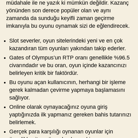
müdahale ile ne yazık ki mümkün değildir. Kazanç
yönünden son derece popüler olan ve aynı
zamanda da sunduğu keyifli zaman geçirme
imkanıyla bu oyunu oynamak sizi de eğlendirecek.
Slot severler, oyun sitelerindeki yeni ve en çok
kazandıran tüm oyunları yakından takip ederler.
Gates of Olympus’un RTP oranı genellikle %96.5
civarındadır ve bu oran, oyun içinde kazancınızı
belirleyen kritik bir faktördür.
Bu oyunu açan kullanıcının, herhangi bir işleme
gerek kalmadan çevirme yapmaya başlamasını
sağlıyor.
Online olarak oynayacağınız oyuna giriş
yaptığınızda ilk yapmanız gereken bahis tutarınızı
belirlemek.
Gerçek para karşılığı oynanan oyunlar için