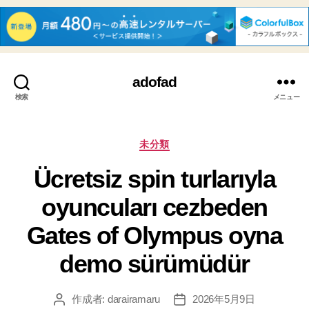
adofad
検索
メニュー
カ
未分類
テ
Ücretsiz spin turlarıyla
ゴ
リ
oyuncuları cezbeden
ー
Gates of Olympus oyna
demo sürümüdür
作成者:
darairamaru
2026年5月9日
投
投