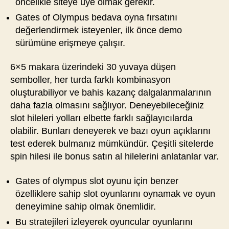
öncelikle siteye üye olmak gerekir.
Gates of Olympus bedava oyna fırsatını
değerlendirmek isteyenler, ilk önce demo
sürümüne erişmeye çalışır.
6×5 makara üzerindeki 30 yuvaya düşen
semboller, her turda farklı kombinasyon
oluşturabiliyor ve bahis kazanç dalgalanmalarının
daha fazla olmasını sağlıyor. Deneyebileceğiniz
slot hileleri yolları elbette farklı sağlayıcılarda
olabilir. Bunları deneyerek ve bazı oyun açıklarını
test ederek bulmanız mümkündür. Çeşitli sitelerde
spin hilesi ile bonus satın al hilelerini anlatanlar var.
Gates of olympus slot oyunu için benzer
özelliklere sahip slot oyunlarını oynamak ve oyun
deneyimine sahip olmak önemlidir.
Bu stratejileri izleyerek oyuncular oyunlarını