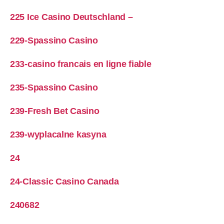
225 Ice Casino Deutschland –
229-Spassino Casino
233-casino francais en ligne fiable
235-Spassino Casino
239-Fresh Bet Casino
239-wyplacalne kasyna
24
24-Classic Casino Canada
240682