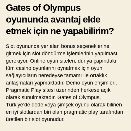
Gates of Olympus
oyununda avantaj elde
etmek için ne yapabilirim?
Slot oyununda yer alan bonus seçeneklerine
gitmek için slot döndürme işlemlerinin yapılması
gerekiyor. Online oyun siteleri, dünya çapındaki
tüm casino oyunlarını oynatmak için oyun
sağlayıcıların neredeyse tamamı ile ortaklık
anlaşmaları yapmaktadır. Demo oyun erişimleri,
Pragmatic Play sitesi üzerinden herkese açık
olarak sunulmaktadır. Gates of Olympus,
Türkiye’de dede veya şimşek oyunu olarak bilinen
en iyi slotlardan biri olan pragmatic play tarafından
üretilen bir slot oyunudur.