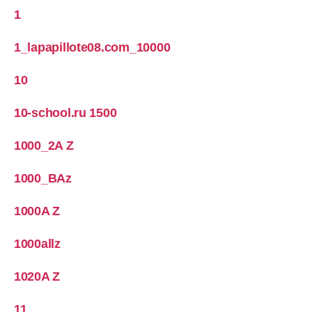
1
1_lapapillote08.com_10000
10
10-school.ru 1500
1000_2A Z
1000_BAz
1000A Z
1000allz
1020A Z
11