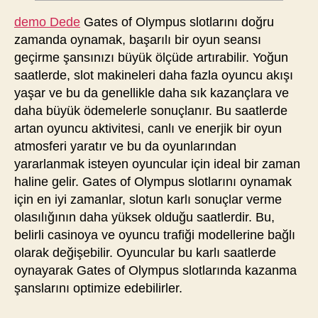
demo Dede
Gates of Olympus slotlarını doğru
zamanda oynamak, başarılı bir oyun seansı
geçirme şansınızı büyük ölçüde artırabilir. Yoğun
saatlerde, slot makineleri daha fazla oyuncu akışı
yaşar ve bu da genellikle daha sık kazançlara ve
daha büyük ödemelerle sonuçlanır. Bu saatlerde
artan oyuncu aktivitesi, canlı ve enerjik bir oyun
atmosferi yaratır ve bu da oyunlarından
yararlanmak isteyen oyuncular için ideal bir zaman
haline gelir. Gates of Olympus slotlarını oynamak
için en iyi zamanlar, slotun karlı sonuçlar verme
olasılığının daha yüksek olduğu saatlerdir. Bu,
belirli casinoya ve oyuncu trafiği modellerine bağlı
olarak değişebilir. Oyuncular bu karlı saatlerde
oynayarak Gates of Olympus slotlarında kazanma
şanslarını optimize edebilirler.