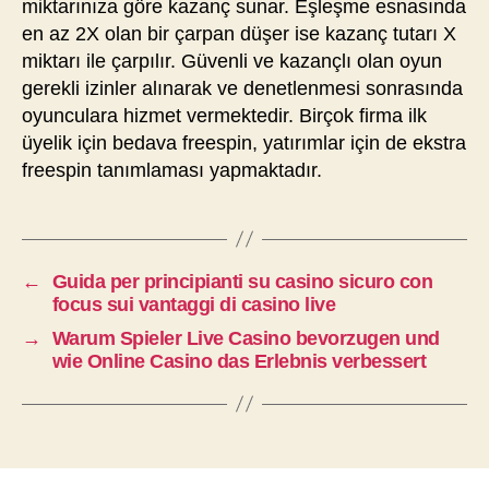
miktarınıza göre kazanç sunar. Eşleşme esnasında
en az 2X olan bir çarpan düşer ise kazanç tutarı X
miktarı ile çarpılır. Güvenli ve kazançlı olan oyun
gerekli izinler alınarak ve denetlenmesi sonrasında
oyunculara hizmet vermektedir. Birçok firma ilk
üyelik için bedava freespin, yatırımlar için de ekstra
freespin tanımlaması yapmaktadır.
←
Guida per principianti su casino sicuro con
focus sui vantaggi di casino live
→
Warum Spieler Live Casino bevorzugen und
wie Online Casino das Erlebnis verbessert