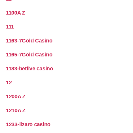
1100A Z
111
1163-7Gold Casino
1165-7Gold Casino
1183-betlive casino
12
1200A Z
1210A Z
1233-lizaro casino