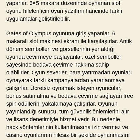
yaparlar. 6×5 makara düzeninde oynanan slot
oyunu hileleri için oyun yazılımı haricinde farklı
uygulamalar geliştirilebilir.
Gates of Olympus oyununa giriş yapanlar, 6
makaralı slot makinesi ekranı ile karşılaşırlar. Antik
dönem sembolleri ve görsellerinin yer aldığı
oyunda çevirmeye başlayanlar, özel semboller
sayesinde bedava çevirme hakkına sahip
olabilirler. Oyun severler, para yatırmadan oyunları
oynayarak farklı kampanyalardan yararlanmaya
çalışırlar. Ücretsiz oynamak isteyen oyuncular,
bonus satın alma ve bedava çevirme sağlayan free
spin ödüllerini yakalamaya çalışırlar. Oyunun
yayınlandığı sunucu, tüm güvenlik önlemlerini alır
ve lisans denetimiyle hizmet verir. Bu nedenle,
hack yöntemlerinin kullanılmasına izin vermez ve
casino oyunlarının hilesiz bir şekilde oynanmasını