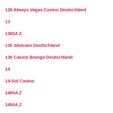
129 Always Vegas Casino Deutschland
13
1300A Z
135 Slotozen Deutschland
139 Casino Brango Deutschland
14
14-Sol Casino
1400A Z
1450A Z