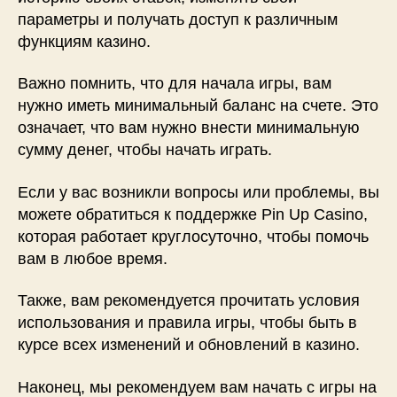
параметры и получать доступ к различным
функциям казино.
Важно помнить, что для начала игры, вам
нужно иметь минимальный баланс на счете. Это
означает, что вам нужно внести минимальную
сумму денег, чтобы начать играть.
Если у вас возникли вопросы или проблемы, вы
можете обратиться к поддержке Pin Up Casino,
которая работает круглосуточно, чтобы помочь
вам в любое время.
Также, вам рекомендуется прочитать условия
использования и правила игры, чтобы быть в
курсе всех изменений и обновлений в казино.
Наконец, мы рекомендуем вам начать с игры на