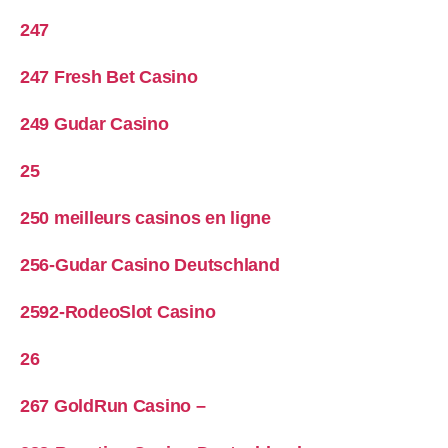
247
247 Fresh Bet Casino
249 Gudar Casino
25
250 meilleurs casinos en ligne
256-Gudar Casino Deutschland
2592-RodeoSlot Casino
26
267 GoldRun Casino –