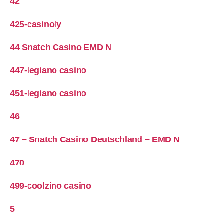
42
425-casinoly
44 Snatch Casino EMD N
447-legiano casino
451-legiano casino
46
47 – Snatch Casino Deutschland – EMD N
470
499-coolzino casino
5