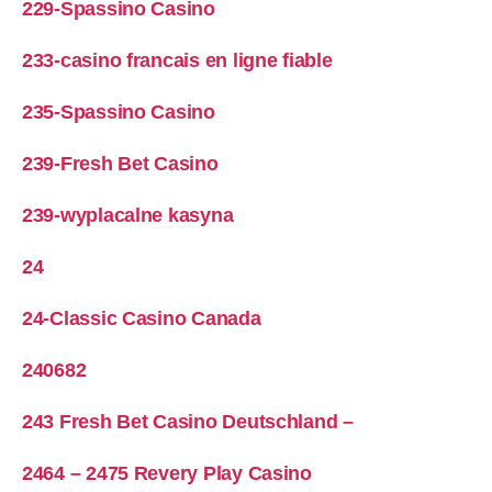
229-Spassino Casino
233-casino francais en ligne fiable
235-Spassino Casino
239-Fresh Bet Casino
239-wyplacalne kasyna
24
24-Classic Casino Canada
240682
243 Fresh Bet Casino Deutschland –
2464 – 2475 Revery Play Casino