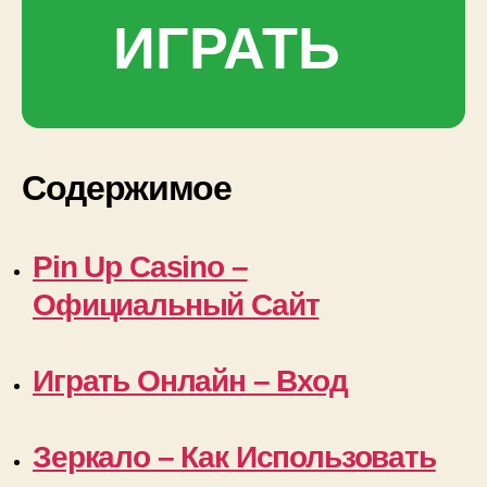
ИГРАТЬ
Содержимое
Pin Up Casino –
Официальный Сайт
Играть Онлайн – Вход
Зеркало – Как Использовать