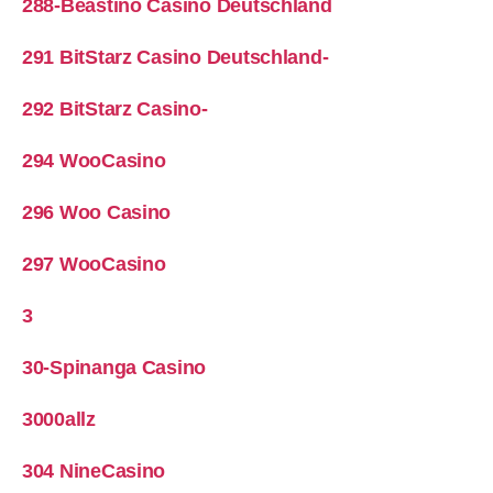
288-Beastino Casino Deutschland
291 BitStarz Casino Deutschland-
292 BitStarz Casino-
294 WooCasino
296 Woo Casino
297 WooCasino
3
30-Spinanga Casino
3000allz
304 NineCasino