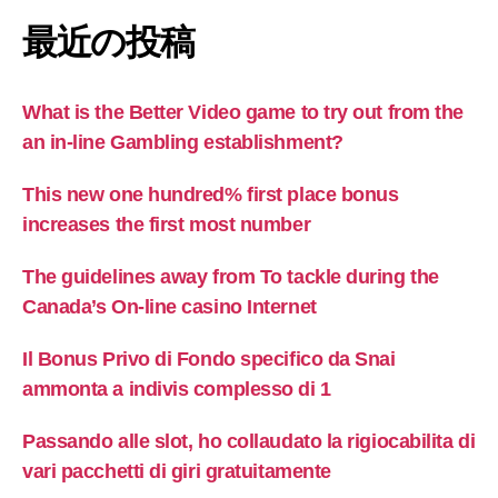
最近の投稿
What is the Better Video game to try out from the
an in-line Gambling establishment?
This new one hundred% first place bonus
increases the first most number
The guidelines away from To tackle during the
Canada’s On-line casino Internet
Il Bonus Privo di Fondo specifico da Snai
ammonta a indivis complesso di 1
Passando alle slot, ho collaudato la rigiocabilita di
vari pacchetti di giri gratuitamente