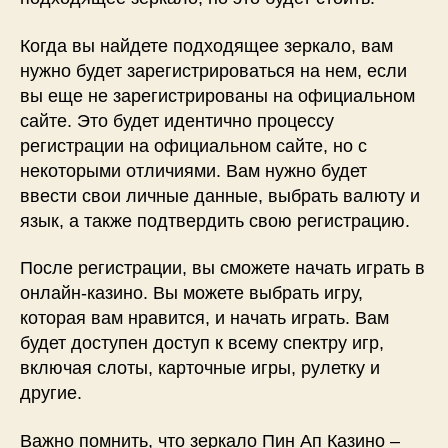
Когда вы найдете подходящее зеркало, вам
нужно будет зарегистрироваться на нем, если
вы еще не зарегистрированы на официальном
сайте. Это будет идентично процессу
регистрации на официальном сайте, но с
некоторыми отличиями. Вам нужно будет
ввести свои личные данные, выбрать валюту и
язык, а также подтвердить свою регистрацию.
После регистрации, вы сможете начать играть в
онлайн-казино. Вы можете выбрать игру,
которая вам нравится, и начать играть. Вам
будет доступен доступ к всему спектру игр,
включая слоты, карточные игры, рулетку и
другие.
Важно помнить, что зеркало Пин Ап Казино –