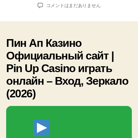
稿
稿
Казино
コメントはまだありません
者
日
Официальный
сайт
Pin
Up
Casino
Пин Ап Казино
играть
Официальный сайт |
онлайн
–
Pin Up Casino играть
Вход
Зеркало
онлайн – Вход, Зеркало
2026.6337
へ
(2026)
の