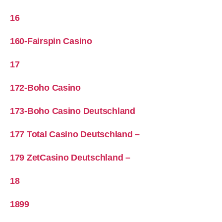
16
160-Fairspin Casino
17
172-Boho Casino
173-Boho Casino Deutschland
177 Total Casino Deutschland –
179 ZetCasino Deutschland –
18
1899