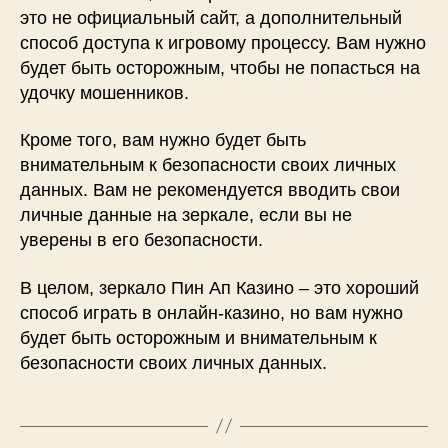
это не официальный сайт, а дополнительный
способ доступа к игровому процессу. Вам нужно
будет быть осторожным, чтобы не попасться на
удочку мошенников.
Кроме того, вам нужно будет быть
внимательным к безопасности своих личных
данных. Вам не рекомендуется вводить свои
личные данные на зеркале, если вы не
уверены в его безопасности.
В целом, зеркало Пин Ап Казино – это хороший
способ играть в онлайн-казино, но вам нужно
будет быть осторожным и внимательным к
безопасности своих личных данных.