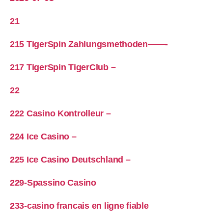
21
215 TigerSpin Zahlungsmethoden——-
217 TigerSpin TigerClub –
22
222 Casino Kontrolleur –
224 Ice Casino –
225 Ice Casino Deutschland –
229-Spassino Casino
233-casino francais en ligne fiable