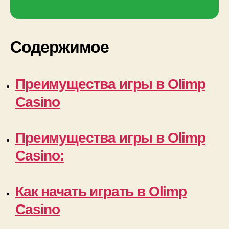
Содержимое
Преимущества игры в Olimp
Casino
Преимущества игры в Olimp
Casino:
Как начать играть в Olimp
Casino