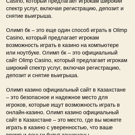
Casino, который предлагает игрокам широкий
спектр услуг, включая регистрацию, депозит и
снятие выигрыша.
Олимп бк – это еще один способ играть в Olimp
Casino, который предлагает игрокам
возможность играть в казино на компьютере
или ноутбуке. Олимп бк – это официальный
сайт Olimp Casino, который предлагает игрокам
широкий спектр услуг, включая регистрацию,
депозит и снятие выигрыша.
Олимп казино официальный сайт в Казахстане
– это безопасное и надежное место для
игроков, которые ищут возможность играть в
онлайн-казино. Олимп казино официальный
сайт в Казахстане – это место, где вы можете
играть в казино с уверенностью, что ваше
время и деньги будут защищены.