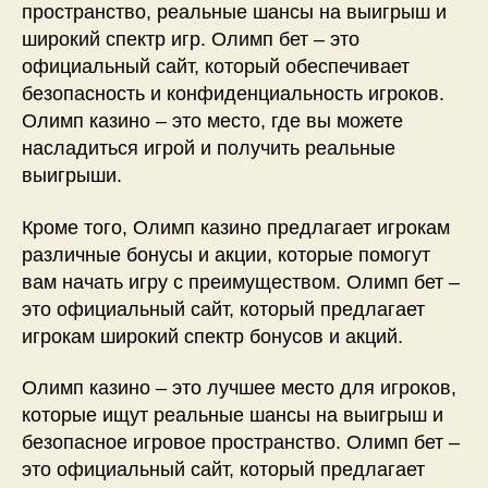
пространство, реальные шансы на выигрыш и
широкий спектр игр. Олимп бет – это
официальный сайт, который обеспечивает
безопасность и конфиденциальность игроков.
Олимп казино – это место, где вы можете
насладиться игрой и получить реальные
выигрыши.
Кроме того, Олимп казино предлагает игрокам
различные бонусы и акции, которые помогут
вам начать игру с преимуществом. Олимп бет –
это официальный сайт, который предлагает
игрокам широкий спектр бонусов и акций.
Олимп казино – это лучшее место для игроков,
которые ищут реальные шансы на выигрыш и
безопасное игровое пространство. Олимп бет –
это официальный сайт, который предлагает