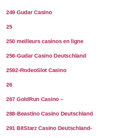
249 Gudar Casino
25
250 meilleurs casinos en ligne
256-Gudar Casino Deutschland
2592-RodeoSlot Casino
26
267 GoldRun Casino –
288-Beastino Casino Deutschland
291 BitStarz Casino Deutschland-