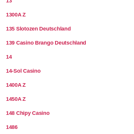
13
1300A Z
135 Slotozen Deutschland
139 Casino Brango Deutschland
14
14-Sol Casino
1400A Z
1450A Z
148 Chipy Casino
1486