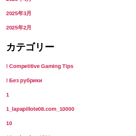
2025年3月
2025年2月
カテゴリー
! Competitive Gaming Tips
! Без рубрики
1
1_lapapillote08.com_10000
10