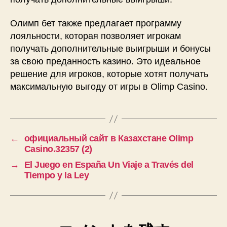
Олимп бет также предлагает программу
лояльности, которая позволяет игрокам
получать дополнительные выигрыши и бонусы
за свою преданность казино. Это идеальное
решение для игроков, которые хотят получать
максимальную выгоду от игры в Olimp Casino.
←
официальный сайт в Казахстане Olimp
Casino.32357 (2)
→
El Juego en España Un Viaje a Través del
Tiempo y la Ley