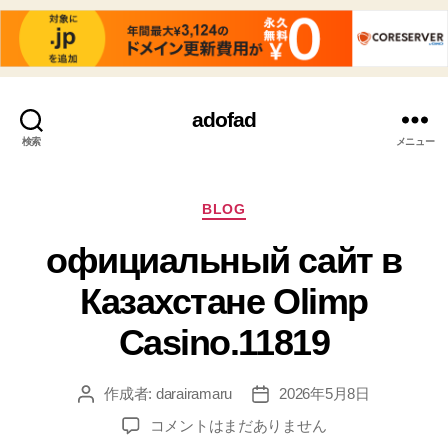
adofad
検索
メニュー
カ
BLOG
テ
официальный сайт в
ゴ
リ
Казахстане Olimp
ー
Casino.11819
作成者:
darairamaru
2026年5月8日
投
投
稿
稿
официальный
コメントはまだありません
者
日
сайт