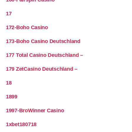
17
172-Boho Casino
173-Boho Casino Deutschland
177 Total Casino Deutschland –
179 ZetCasino Deutschland –
18
1899
1997-BroWinner Casino
1xbet180718