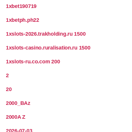
1xbet190719
1xbetph.ph22
1xslots-2026.trakholding.ru 1500
1xslots-casino.ruralisation.ru 1500
1xslots-ru.co.com 200
2
20
2000_BAz
2000A Z
2026-07-03