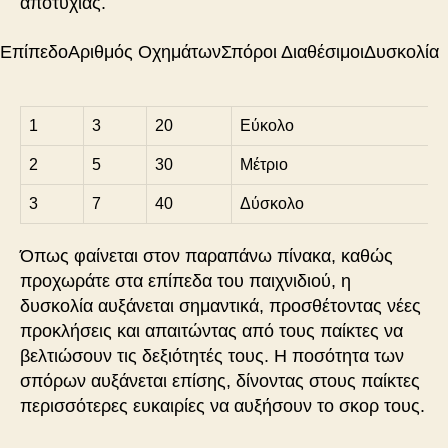
αποτυχίας.
ΕπίπεδοΑριθμός ΟχημάτωνΣπόροι ΔιαθέσιμοιΔυσκολία
1
3
20
Εύκολο
2
5
30
Μέτριο
3
7
40
Δύσκολο
Όπως φαίνεται στον παραπάνω πίνακα, καθώς
προχωράτε στα επίπεδα του παιχνιδιού, η
δυσκολία αυξάνεται σημαντικά, προσθέτοντας νέες
προκλήσεις και απαιτώντας από τους παίκτες να
βελτιώσουν τις δεξιότητές τους. Η ποσότητα των
σπόρων αυξάνεται επίσης, δίνοντας στους παίκτες
περισσότερες ευκαιρίες να αυξήσουν το σκορ τους.