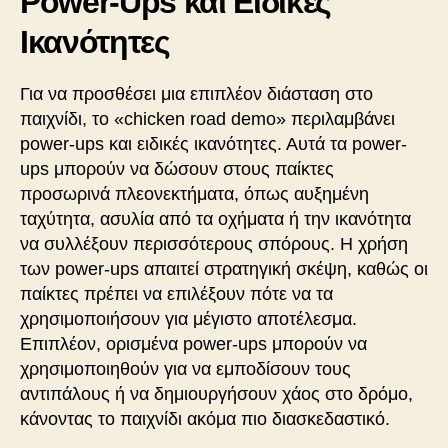
Power-Ups και Ειδικές
Ικανότητες
Για να προσθέσει μια επιπλέον διάσταση στο
παιχνίδι, το «chicken road demo» περιλαμβάνει
power-ups και ειδικές ικανότητες. Αυτά τα power-
ups μπορούν να δώσουν στους παίκτες
προσωρινά πλεονεκτήματα, όπως αυξημένη
ταχύτητα, ασυλία από τα οχήματα ή την ικανότητα
να συλλέξουν περισσότερους σπόρους. Η χρήση
των power-ups απαιτεί στρατηγική σκέψη, καθώς οι
παίκτες πρέπει να επιλέξουν πότε να τα
χρησιμοποιήσουν για μέγιστο αποτέλεσμα.
Επιπλέον, ορισμένα power-ups μπορούν να
χρησιμοποιηθούν για να εμποδίσουν τους
αντιπάλους ή να δημιουργήσουν χάος στο δρόμο,
κάνοντας το παιχνίδι ακόμα πιο διασκεδαστικό.