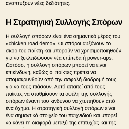
αναπτύξουν νέες δεξιότητες.
Η Στρατηγική Συλλογής Σπόρων
Η συλλογή σπόρων είναι ένα σημαντικό μέρος του
«chicken road demo». Οι σπόροι αυξάνουν το
σκορ του παίκτη και μπορούν να χρησιμοποιηθούν
για να ξεκλειδώσουν νέα επίπεδα ή power-ups.
Ωστόσο, η συλλογή σπόρων μπορεί να είναι
επικίνδυνη, καθώς οι παίκτες πρέπει να
απομακρυνθούν από την ασφαλή διαδρομή τους
για να τους πιάσουν. Αυτό απαιτεί από τους
παίκτες να σταθμίσουν τα οφέλη της συλλογής
σπόρων έναντι του κινδύνου να χτυπηθούν από
ένα όχημα. Η στρατηγική συλλογή σπόρων είναι
ένα σημαντικό στοιχείο του παιχνιδιού και μπορεί
να κάνει τη διαφορά μεταξύ της επιτυχίας και της