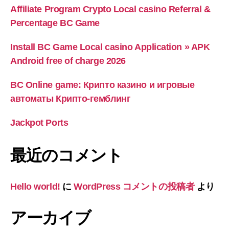
Affiliate Program Crypto Local casino Referral &
Percentage BC Game
Install BC Game Local casino Application » APK
Android free of charge 2026
BC Online game: Крипто казино и игровые
автоматы Крипто-гемблинг
Jackpot Ports
最近のコメント
Hello world!
に
WordPress コメントの投稿者
より
アーカイブ