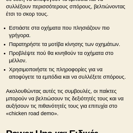
συλλέξουν περισσότερους σπόρους, βελτιώνοντας
έτσι το σκορ τους.
Εστιάστε στα οχήματα που πλησιάζουν πιο
γρήγορα.
Παρατηρήστε τα μοτίβα κίνησης των οχημάτων.
Προβλέψτε πού θα κινηθούν τα οχήματα στο
μέλλον.
Χρησιμοποιήστε τις πληροφορίες για να
αποφύγετε τα εμπόδια και να συλλέξετε σπόρους.
Ακολουθώντας αυτές τις συμβουλές, οι παίκτες
μπορούν να βελτιώσουν τις δεξιότητές τους και να
αυξήσουν τις πιθανότητές τους για επιτυχία στο
«chicken road demo».