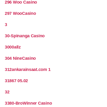
296 Woo Casino
297 WooCasino
3
30-Spinanga Casino
3000allz
304 NineCasino
312ankarainsaat.com 1
31867 05.02
32
3380-BroWinner Casino