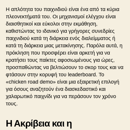
Η απλότητα του παιχνιδιού είναι ένα από τα κύρια
πλεονεκτήματά του. Οι μηχανισμοί ελέγχου είναι
διαισθητικοί και εύκολοι στην εκμάθηση,
καθιστώντας το ιδανικό για γρήγορες συνεδρίες
παιχνιδιού κατά τη διάρκεια ενός διαλείμματος ή
κατά τη διάρκεια μιας μετακίνησης. Παρόλα αυτά, η
πρόκληση που προσφέρει είναι αρκετή για να
κρατήσει τους παίκτες αφοσιωμένους για ώρες,
προσπαθώντας να βελτιώσουν το σκορ τους και να
φτάσουν στην κορυφή του leaderboard. Το
«chicken road demo» είναι μια εξαιρετική επιλογή
για όσους αναζητούν ένα διασκεδαστικό και
χαλαρωτικό παιχνίδι για να περάσουν τον χρόνο
τους.
Η Ακρίβεια και η