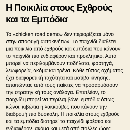
Η Ποικιλία στους Εχθρούς
και τα Εμπόδια
Το «chicken road demo» δεν περιορίζεται μόνο
στην αποφυγή αυτοκινήτων. Το παιχνίδι διαθέτει
μια ποικιλία από εχθρούς και εμπόδια που κάνουν
το παιχνίδι πιο ενδιαφέρον και προκλητικό. Αυτά
μπορεί να περιλαμβάνουν ποδήλατα, φορτηγά,
λεωφορεία, ακόμα και τρένα. Κάθε τύπος οχήματος
έχει διαφορετική ταχύτητα και μοτίβο κίνησης,
απαιτώντας από τους παίκτες να προσαρμόσουν
την στρατηγική τους ανάλογα. Επιπλέον, το
παιχνίδι μπορεί να περιλαμβάνει εμπόδια όπως
κώνοι, κιβώτια ή λακκούβες που κάνουν την
διαδρομή πιο δύσκολη. Η ποικιλία στους εχθρούς
και τα εμπόδια διατηρεί το παιχνίδι φρέσκο και
ενδιαφέρον, ακόμα και μετά από πολλές ώρες