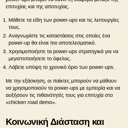
επιτυχίας και της αποτυχίας.
Μάθετε τα είδη των power-ups και τις λειτουργίες
τους.
Αναγνωρίστε τις καταστάσεις στις οποίες ένα
power-up θα είναι πιο αποτελεσματικό.
Χρησιμοποιήστε τα power-ups στρατηγικά για να
μεγιστοποιήσετε το όφελος.
Λάβετε υπόψη το χρονικό όριο των power-ups.
Με την εξάσκηση, οι παίκτες μπορούν να μάθουν
να χρησιμοποιούν τα power-ups με εμπειρία και να
αυξήσουν τις πιθανότητές τους για επιτυχία στο
«chicken road demo».
Κοινωνική Διάσταση και