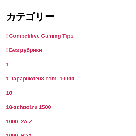
カテゴリー
! Competitive Gaming Tips
! Без рубрики
1
1_lapapillote08.com_10000
10
10-school.ru 1500
1000_2A Z
1000_BAz