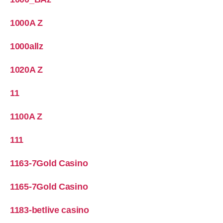
1000A Z
1000allz
1020A Z
11
1100A Z
111
1163-7Gold Casino
1165-7Gold Casino
1183-betlive casino