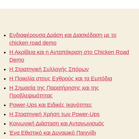
και
Διασκέδαση
με
το
chicken
Ενδιαφέρουσα Δράση και Διασκέδαση με το
road
chicken road demo
demo
Η Ακρίβεια και η Ανταπόκριση στο Chicken Road
へ
Demo
の
Η Στρατηγική Συλλογής Σπόρων
Η Ποικιλία στους Εχθρούς και τα Εμπόδια
Η Σημασία της Παρατήρησης και της
Προβλεψιμότητας
Power-Ups και Ειδικές Ικανότητες
Η Στρατηγική Χρήση των Power-Ups
Κοινωνική Διάσταση και Ανταγωνισμός
Ένα Εθιστικό και Δυναμικό Παιχνίδι