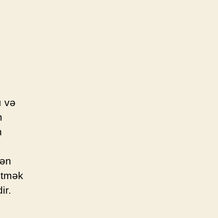
ı və
m
n
 ən
etmək
ir.