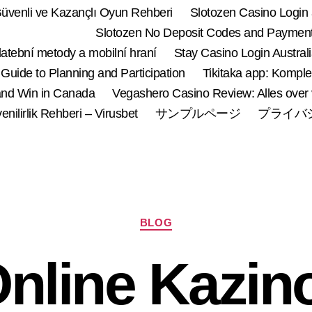
e Güvenli ve Kazançlı Oyun Rehberi
Slotozen Casino Login 
Slotozen No Deposit Codes and Payment 
latební metody a mobilní hraní
Stay Casino Login Austral
l Guide to Planning and Participation
Tikitaka app: Kompl
and Win in Canada
Vegashero Casino Review: Alles over 
enilirlik Rehberi – Virusbet
サンプルページ
プライバ
カ
BLOG
テ
ゴ
Online Kazin
リ
ー