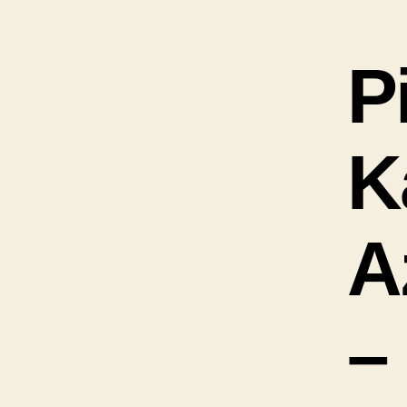
P
K
A
– 