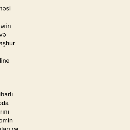
məsi
ərin
 və
məşhur
line
barlı
noda
rını
təmin
ları və