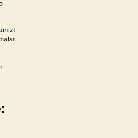
o
bınızı
maları
r
: