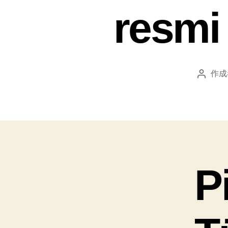
resmi 
作成
投
稿
者
P