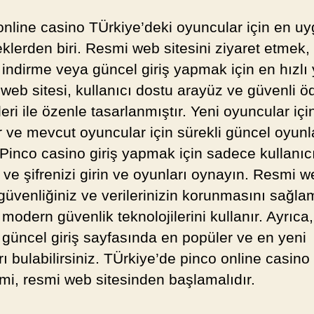
online casino TÜrkiye’deki oyuncular için en u
klerden biri. Resmi web sitesini ziyaret etmek,
indirme veya güncel giriş yapmak için en hızlı 
web sitesi, kullanıcı dostu arayüz ve güvenli 
eri ile özenle tasarlanmıştır. Yeni oyuncular içi
er ve mevcut oyuncular için sürekli güncel oyunl
 Pinco casino giriş yapmak için sadece kullanıc
 ve şifrenizi girin ve oyunları oynayın. Resmi 
 güvenliğiniz ve verilerinizin korunmasını sağl
 modern güvenlik teknolojilerini kullanır. Ayrıca
 güncel giriş sayfasında en popüler ve en yeni
ı bulabilirsiniz. TÜrkiye’de pinco online casino
mi, resmi web sitesinden başlamalıdır.