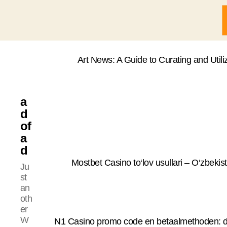
Art News: A Guide to Curating and Utili
a
d
of
a
d
Mostbet Casino to‘lov usullari – O‘zbekist
Ju
st
an
oth
er
W
N1 Casino promo code en betaalmethoden: d