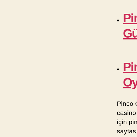
Pi
Gü
Pi
Oy
Pinco 
casino
için p
sayfas