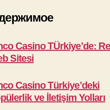
держимое
nco Casino TÜrkiye’de: R
b Sitesi
nco Casino Türkiye’deki
pülerlik ve İletişim Yolları