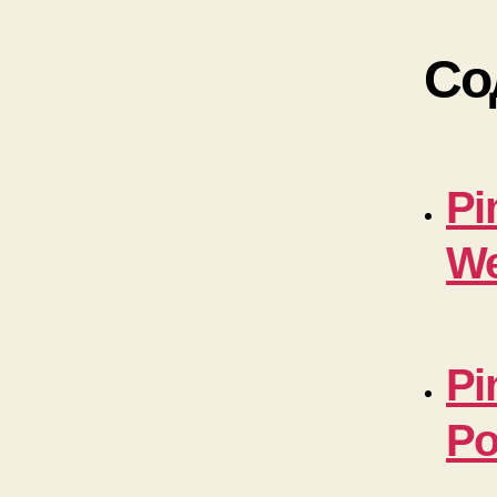
Со
Pi
We
Pi
Po