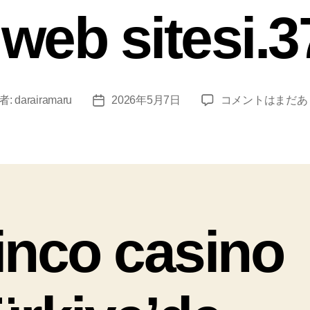
web sitesi.3
Pinco
者:
darairamaru
2026年5月7日
コメントはまだあ
投
casino
稿
Trkiyede
日
resmi
web
sitesi.3712
(2)
へ
inco casino
の