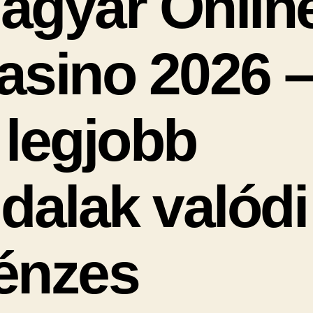
agyar Onlin
jtkhoz.3681
へ
の
asino 2026 
 legjobb
ldalak valódi
énzes