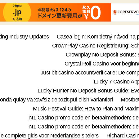
zing Industry Updates
Casea login: Kompletný návod na pr
CrownPlay Casino Registrierung: Schri
Crownplay No Deposit Bonus: S
Crystal Roll Casino voor beginne
Just bit casino accountverificatie: De co
Lucky 7 Casino App
Lucky Hunter No Deposit Bonus Guide: Eve
onda qulay va xavfsiz depozit‑pul olish variantlari
Mostbet
Music Festival Guide: How to Plan and Maxim
N1 Casino promo code en betaalmethoden: de 
N1 Casino promo code en betaalmethoden: de 
e complete gids voor Nederlandse spelers
Richard Casi