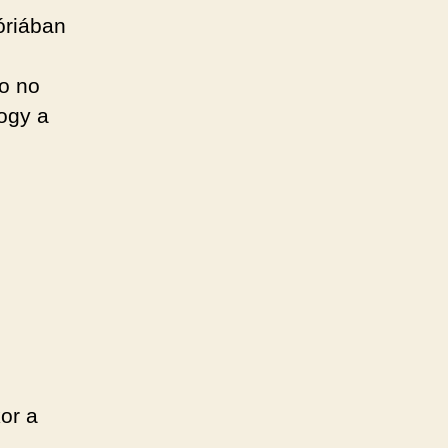
óriában
o no
ogy a
or a