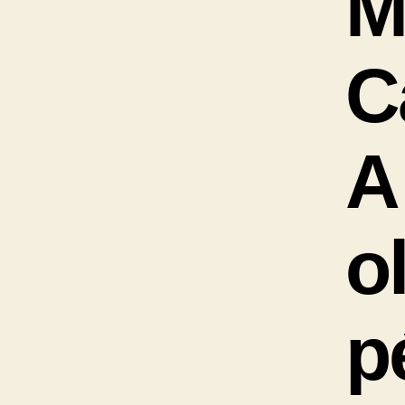
M
C
A
o
p