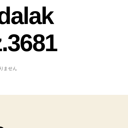
dalak
z.3681
りません