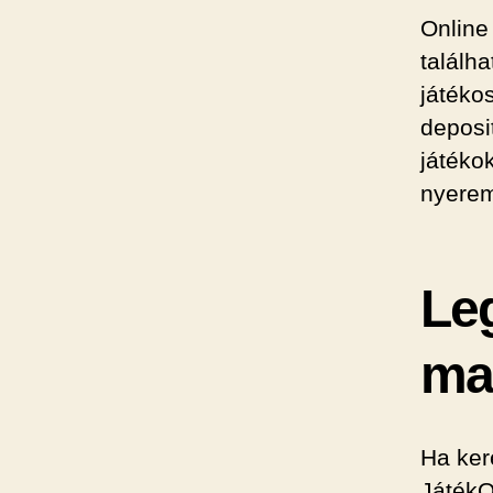
Online
találha
játéko
deposi
játéko
nyerem
Leg
ma
Ha ker
JátékO