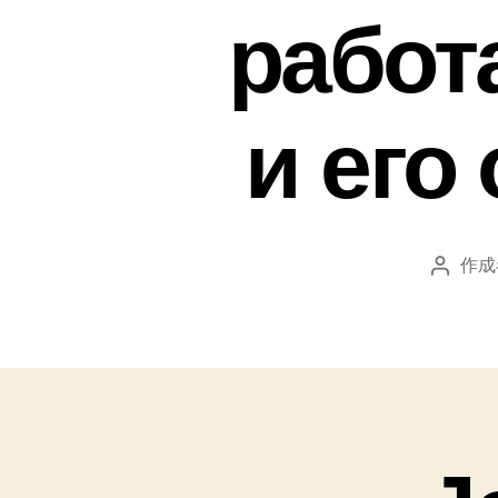
работ
и его
作成
投
稿
者