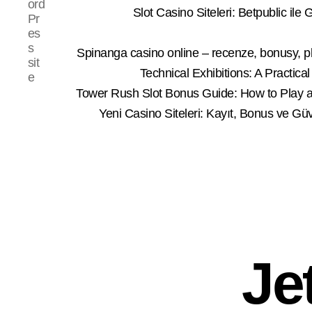
ord
Slot Casino Siteleri: Betpublic il
Pr
es
s
Spinanga casino online – recenze, bonusy, p
sit
Technical Exhibitions: A Practica
e
Tower Rush Slot Bonus Guide: How to Play 
Yeni Casino Siteleri: Kayıt, Bonus ve Güv
Je