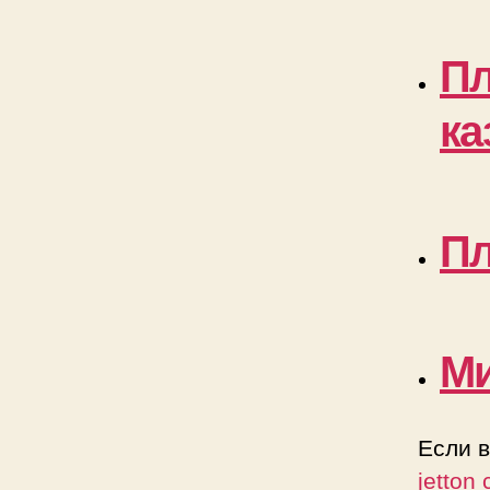
Пл
ка
Пл
Ми
Если в
jetton 