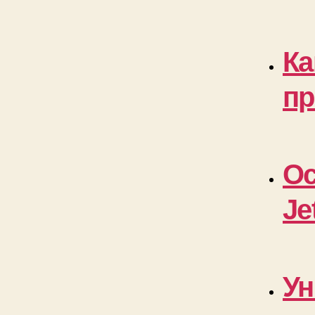
Ка
пр
Ос
Je
Ун