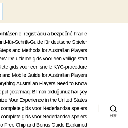
ihlásenie, registráciu a bezpečné hranie
tt‑für‑Schritt‑Guide für deutsche Spieler
teps and Methods for Australian Players
rs: De ultieme gids voor een veilige start
mplete gids voor een snelle KYC-procedure
 and Mobile Guide for Australian Players
rything Australian Players Need to Know
 pul çıxarmaq: Bilməli olduğunuz hər şey
ize Your Experience in the United States
complete gids voor Nederlandse spelers
complete gids voor Nederlandse spelers
検索
no Free Chip and Bonus Guide Explained