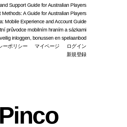
and Support Guide for Australian Players
Methods: A Guide for Australian Players
ia: Mobile Experience and Account Guide
etní průvodce mobilním hraním a sázkami
veilig inloggen, bonussen en spelaanbod
シーポリシー
マイページ
ログイン
新規登録
 Pinco