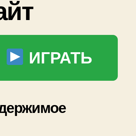
айт
ИГРАТЬ
держимое