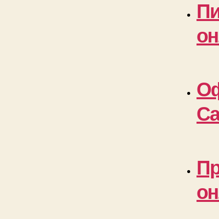
Пи
он
Оф
Ca
Пр
он