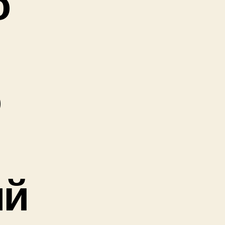
о
o
ый