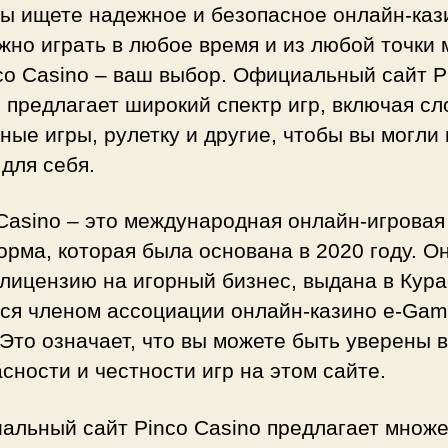
вы ищете надежное и безопасное онлайн-каз
жно играть в любое время и из любой точки 
co Casino – ваш выбор. Официальный сайт P
 предлагает широкий спектр игр, включая сл
ные игры, рулетку и другие, чтобы вы могли
 для себя.
Casino – это международная онлайн-игровая
рма, которая была основана в 2020 году. О
лицензию на игорный бизнес, выдана в Кура
тся членом ассоциации онлайн-казино e-Ga
 Это означает, что вы можете быть уверены в
сности и честности игр на этом сайте.
альный сайт Pinco Casino предлагает множ