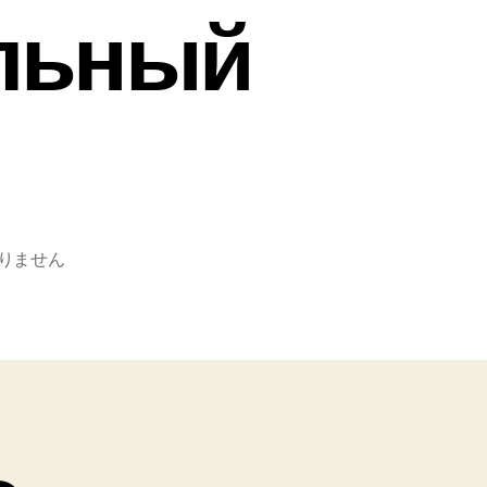
альный
りません