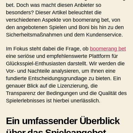
bet. Doch was macht diesen Anbieter so
besonders? Dieser Artikel beleuchtet die
verschiedenen Aspekte von boomerang bet, von
den angebotenen Spielen und Boni bis hin zu den
Sicherheitsmaßnahmen und dem Kundenservice.
Im Fokus steht dabei die Frage, ob
boomerang bet
eine seriöse und empfehlenswerte Plattform für
Glücksspiel-Enthusiasten darstellt. Wir werden die
Vor- und Nachteile analysieren, um Ihnen eine
fundierte Entscheidungsgrundlage zu bieten. Ein
genauer Blick auf die Lizenzierung, die
Transparenz der Bedingungen und die Qualität des
Spielerlebnisses ist hierbei unerlässlich.
Ein umfassender Überblick
über das Spieleangebot