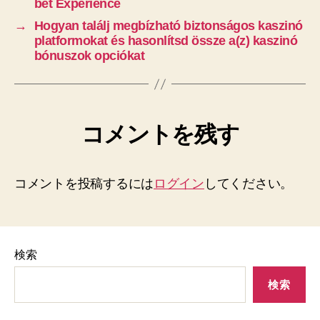
bet Experience
→
Hogyan találj megbízható biztonságos kaszinó
platformokat és hasonlítsd össze a(z) kaszinó
bónuszok opciókat
コメントを残す
コメントを投稿するには
ログイン
してください。
検索
検索