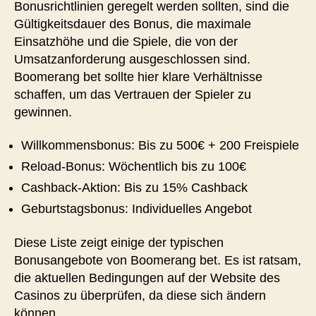
Bonusrichtlinien geregelt werden sollten, sind die
Gültigkeitsdauer des Bonus, die maximale
Einsatzhöhe und die Spiele, die von der
Umsatzanforderung ausgeschlossen sind.
Boomerang bet sollte hier klare Verhältnisse
schaffen, um das Vertrauen der Spieler zu
gewinnen.
Willkommensbonus: Bis zu 500€ + 200 Freispiele
Reload-Bonus: Wöchentlich bis zu 100€
Cashback-Aktion: Bis zu 15% Cashback
Geburtstagsbonus: Individuelles Angebot
Diese Liste zeigt einige der typischen
Bonusangebote von Boomerang bet. Es ist ratsam,
die aktuellen Bedingungen auf der Website des
Casinos zu überprüfen, da diese sich ändern
können.