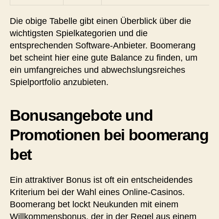
Die obige Tabelle gibt einen Überblick über die
wichtigsten Spielkategorien und die
entsprechenden Software-Anbieter. Boomerang
bet scheint hier eine gute Balance zu finden, um
ein umfangreiches und abwechslungsreiches
Spielportfolio anzubieten.
Bonusangebote und
Promotionen bei boomerang
bet
Ein attraktiver Bonus ist oft ein entscheidendes
Kriterium bei der Wahl eines Online-Casinos.
Boomerang bet lockt Neukunden mit einem
Willkommensbonus, der in der Regel aus einem