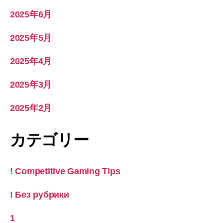
2025年6月
2025年5月
2025年4月
2025年3月
2025年2月
カテゴリー
! Competitive Gaming Tips
! Без рубрики
1