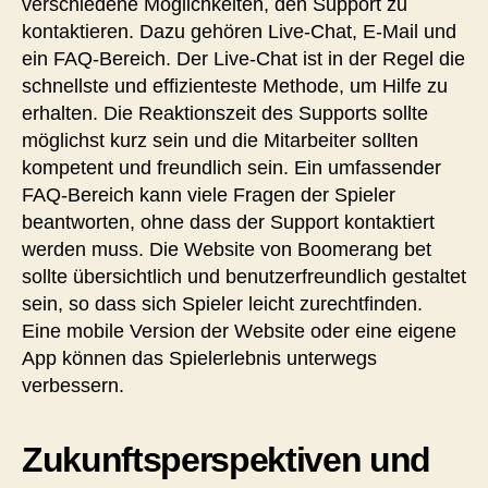
verschiedene Möglichkeiten, den Support zu
kontaktieren. Dazu gehören Live-Chat, E-Mail und
ein FAQ-Bereich. Der Live-Chat ist in der Regel die
schnellste und effizienteste Methode, um Hilfe zu
erhalten. Die Reaktionszeit des Supports sollte
möglichst kurz sein und die Mitarbeiter sollten
kompetent und freundlich sein. Ein umfassender
FAQ-Bereich kann viele Fragen der Spieler
beantworten, ohne dass der Support kontaktiert
werden muss. Die Website von Boomerang bet
sollte übersichtlich und benutzerfreundlich gestaltet
sein, so dass sich Spieler leicht zurechtfinden.
Eine mobile Version der Website oder eine eigene
App können das Spielerlebnis unterwegs
verbessern.
Zukunftsperspektiven und