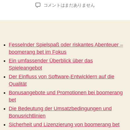
稿
稿
Fesselnder
コメントはまだありません
者
日
Spielspaß
oder
riskantes
Abenteuer
–
boomerang
Fesselnder Spielspaß oder riskantes Abenteuer –
bet
boomerang bet im Fokus
im
Ein umfassender Überblick über das
Fokus
Spieleangebot
へ
の
Der Einfluss von Software-Entwicklern auf die
Qualität
Bonusangebote und Promotionen bei boomerang
bet
Die Bedeutung der Umsatzbedingungen und
Bonusrichtlinien
Sicherheit und Lizenzierung von boomerang bet