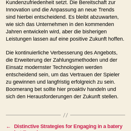
Kundenzufriedenheit setzt. Die Bereitschaft zur
Innovation und die Anpassung an neue Trends
sind hierbei entscheidend. Es bleibt abzuwarten,
wie sich das Unternehmen in den kommenden
Jahren entwickeln wird, aber die bisherigen
Leistungen lassen auf eine positive Zukunft hoffen.
Die kontinuierliche Verbesserung des Angebots,
die Erweiterung der Zahlungsmethoden und der
Einsatz modernster Technologien werden
entscheidend sein, um das Vertrauen der Spieler
zu gewinnen und langfristig erfolgreich zu sein.
Boomerang bet sollte hier proaktiv handeln und
sich den Herausforderungen der Zukunft stellen.
←
Distinctive Strategies for Engaging in a batery