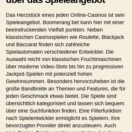
Das Herzstück eines jeden Online-Casinos ist sein
Spieleangebot. Boomerang bet kann hier mit einer
beeindruckenden Vielfalt punkten. Neben
klassischen Casinospielen wie Roulette, Blackjack
und Baccarat finden sich zahlreiche
Spielautomaten verschiedener Entwickler. Die
Auswahl reicht von klassischen Fruchtmaschinen
über moderne Video-Slots bis hin zu progressiven
Jackpot-Spielen mit potenziell hohen
Gewinnsummen. Besonders hervorzuheben ist die
große Bandbreite an Themen und Features, die für
jeden Geschmack etwas bietet. Die Spiele sind
übersichtlich kategorisiert und lassen sich bequem
über eine Suchfunktion finden. Eine Filterfunktion
nach Spielentwickler ermöglicht es Spielern, ihre
bevorzugten Provider direkt anzusteuern. Auch