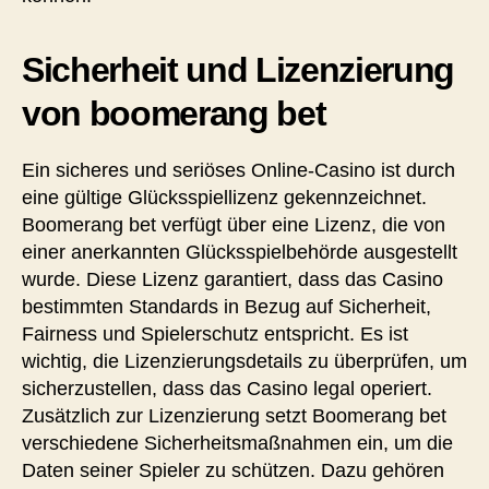
Sicherheit und Lizenzierung
von boomerang bet
Ein sicheres und seriöses Online-Casino ist durch
eine gültige Glücksspiellizenz gekennzeichnet.
Boomerang bet verfügt über eine Lizenz, die von
einer anerkannten Glücksspielbehörde ausgestellt
wurde. Diese Lizenz garantiert, dass das Casino
bestimmten Standards in Bezug auf Sicherheit,
Fairness und Spielerschutz entspricht. Es ist
wichtig, die Lizenzierungsdetails zu überprüfen, um
sicherzustellen, dass das Casino legal operiert.
Zusätzlich zur Lizenzierung setzt Boomerang bet
verschiedene Sicherheitsmaßnahmen ein, um die
Daten seiner Spieler zu schützen. Dazu gehören