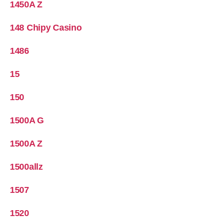
1450A Z
148 Chipy Casino
1486
15
150
1500A G
1500A Z
1500allz
1507
1520