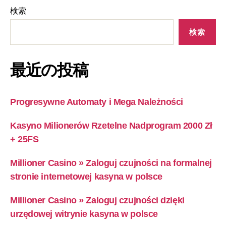
検索
検索
最近の投稿
Progresywne Automaty i Mega Należności
Kasyno Milionerów Rzetelne Nadprogram 2000 Zł
+ 25FS
Millioner Casino » Zaloguj czujności na formalnej
stronie internetowej kasyna w polsce
Millioner Casino » Zaloguj czujności dzięki
urzędowej witrynie kasyna w polsce