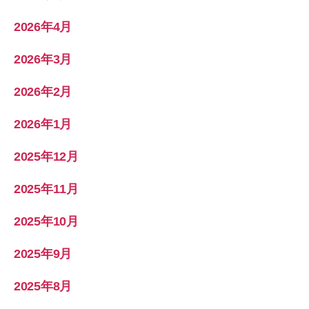
2026年4月
2026年3月
2026年2月
2026年1月
2025年12月
2025年11月
2025年10月
2025年9月
2025年8月