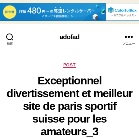
adofad
検索
メニュー
カ
POST
テ
Exceptionnel
ゴ
リ
divertissement et meilleur
ー
site de paris sportif
suisse pour les
amateurs_3