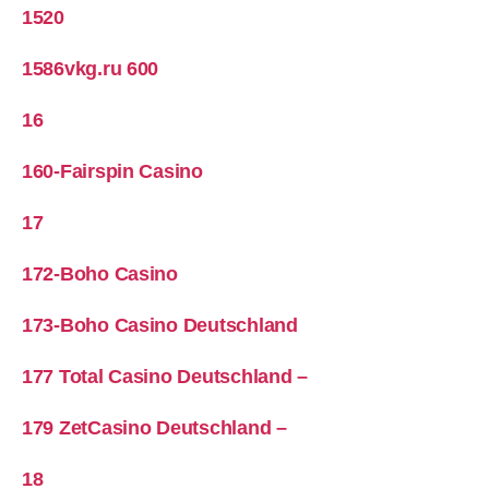
1520
1586vkg.ru 600
16
160-Fairspin Casino
17
172-Boho Casino
173-Boho Casino Deutschland
177 Total Casino Deutschland –
179 ZetCasino Deutschland –
18