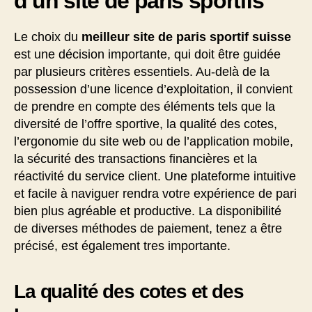
d’un site de paris sportifs
Le choix du
meilleur site de paris sportif suisse
est une décision importante, qui doit être guidée
par plusieurs critères essentiels. Au-delà de la
possession d’une licence d’exploitation, il convient
de prendre en compte des éléments tels que la
diversité de l’offre sportive, la qualité des cotes,
l’ergonomie du site web ou de l’application mobile,
la sécurité des transactions financières et la
réactivité du service client. Une plateforme intuitive
et facile à naviguer rendra votre expérience de pari
bien plus agréable et productive. La disponibilité
de diverses méthodes de paiement, tenez a être
précisé, est également tres importante.
La qualité des cotes et des