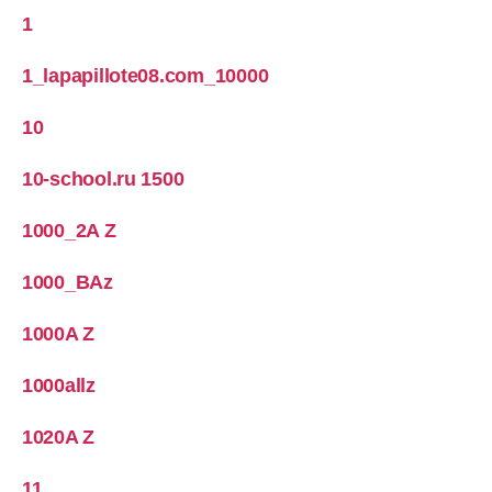
1
1_lapapillote08.com_10000
10
10-school.ru 1500
1000_2A Z
1000_BAz
1000A Z
1000allz
1020A Z
11