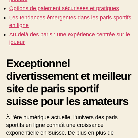
Options de paiement sécurisées et pratiques
Les tendances émergentes dans les paris sportifs
en ligne
Au-delà des paris : une expérience centrée sur le
joueur
Exceptionnel
divertissement et meilleur
site de paris sportif
suisse pour les amateurs
À l’ère numérique actuelle, l’univers des paris
sportifs en ligne connaît une croissance
exponentielle en Suisse. De plus en plus de