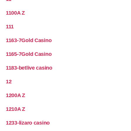
1100A Z
111
1163-7Gold Casino
1165-7Gold Casino
1183-betlive casino
12
1200A Z
1210A Z
1233-lizaro casino