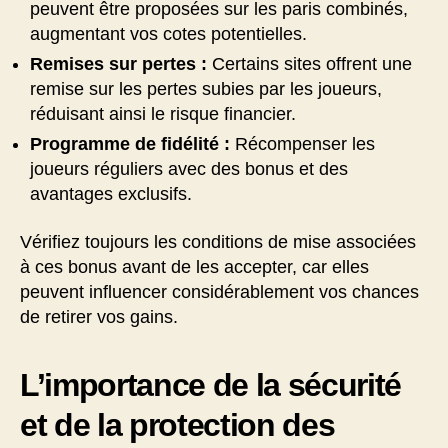
peuvent être proposées sur les paris combinés,
augmentant vos cotes potentielles.
Remises sur pertes :
Certains sites offrent une
remise sur les pertes subies par les joueurs,
réduisant ainsi le risque financier.
Programme de fidélité :
Récompenser les
joueurs réguliers avec des bonus et des
avantages exclusifs.
Vérifiez toujours les conditions de mise associées
à ces bonus avant de les accepter, car elles
peuvent influencer considérablement vos chances
de retirer vos gains.
L’importance de la sécurité
et de la protection des