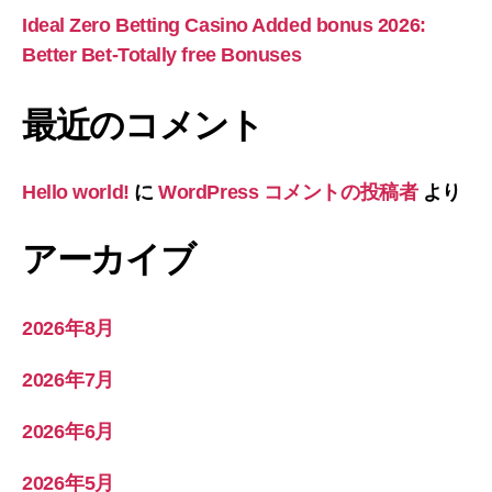
Ideal Zero Betting Casino Added bonus 2026:
Better Bet-Totally free Bonuses
最近のコメント
Hello world!
に
WordPress コメントの投稿者
より
アーカイブ
2026年8月
2026年7月
2026年6月
2026年5月