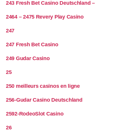
243 Fresh Bet Casino Deutschland –
2464 – 2475 Revery Play Casino
247
247 Fresh Bet Casino
249 Gudar Casino
25
250 meilleurs casinos en ligne
256-Gudar Casino Deutschland
2592-RodeoSlot Casino
26