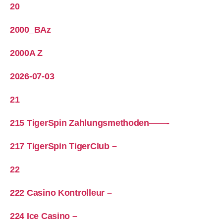
20
2000_BAz
2000A Z
2026-07-03
21
215 TigerSpin Zahlungsmethoden——-
217 TigerSpin TigerClub –
22
222 Casino Kontrolleur –
224 Ice Casino –