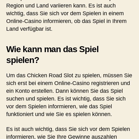
Region und Land variieren kann. Es ist auch
wichtig, dass Sie sich vor dem Spielen in einem
Online-Casino informieren, ob das Spiel in Ihrem
Land verfügbar ist.
Wie kann man das Spiel
spielen?
Um das Chicken Road Slot zu spielen, müssen Sie
sich erst bei einem Online-Casino registrieren und
ein Konto erstellen. Dann können Sie das Spiel
suchen und spielen. Es ist wichtig, dass Sie sich
vor dem Spielen informieren, wie das Spiel
funktioniert und wie Sie es spielen können.
Es ist auch wichtig, dass Sie sich vor dem Spielen
informieren, wie Sie Ihre Gewinne auszahlen