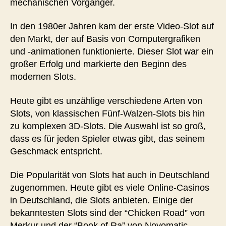
mechanischen Vorgänger.
In den 1980er Jahren kam der erste Video-Slot auf
den Markt, der auf Basis von Computergrafiken
und -animationen funktionierte. Dieser Slot war ein
großer Erfolg und markierte den Beginn des
modernen Slots.
Heute gibt es unzählige verschiedene Arten von
Slots, von klassischen Fünf-Walzen-Slots bis hin
zu komplexen 3D-Slots. Die Auswahl ist so groß,
dass es für jeden Spieler etwas gibt, das seinem
Geschmack entspricht.
Die Popularität von Slots hat auch in Deutschland
zugenommen. Heute gibt es viele Online-Casinos
in Deutschland, die Slots anbieten. Einige der
bekanntesten Slots sind der “Chicken Road” von
Merkur und der “Book of Ra” von Novomatic.