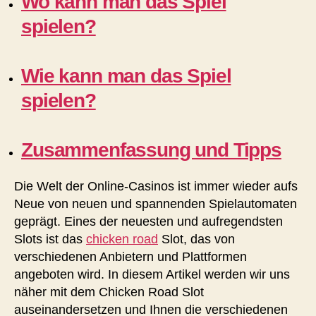
Wo kann man das Spiel
spielen?
Wie kann man das Spiel
spielen?
Zusammenfassung und Tipps
Die Welt der Online-Casinos ist immer wieder aufs
Neue von neuen und spannenden Spielautomaten
geprägt. Eines der neuesten und aufregendsten
Slots ist das
chicken road
Slot, das von
verschiedenen Anbietern und Plattformen
angeboten wird. In diesem Artikel werden wir uns
näher mit dem Chicken Road Slot
auseinandersetzen und Ihnen die verschiedenen