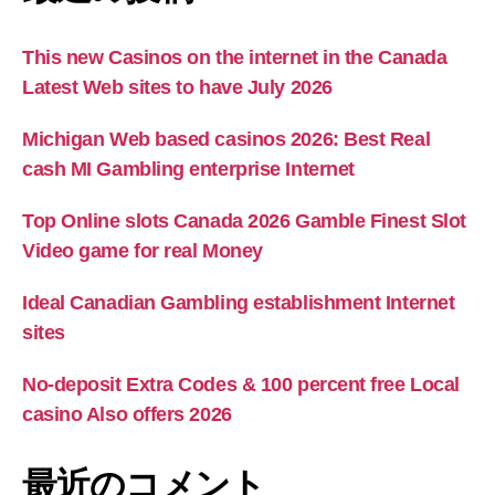
This new Casinos on the internet in the Canada ️
Latest Web sites to have July 2026
Michigan Web based casinos 2026: Best Real
cash MI Gambling enterprise Internet
Top Online slots Canada 2026 Gamble Finest Slot
Video game for real Money
Ideal Canadian Gambling establishment Internet
sites
No-deposit Extra Codes & 100 percent free Local
casino Also offers 2026
最近のコメント