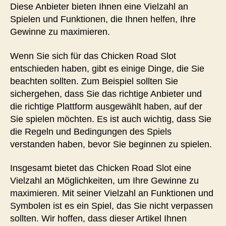
Diese Anbieter bieten Ihnen eine Vielzahl an
Spielen und Funktionen, die Ihnen helfen, Ihre
Gewinne zu maximieren.
Wenn Sie sich für das Chicken Road Slot
entschieden haben, gibt es einige Dinge, die Sie
beachten sollten. Zum Beispiel sollten Sie
sichergehen, dass Sie das richtige Anbieter und
die richtige Plattform ausgewählt haben, auf der
Sie spielen möchten. Es ist auch wichtig, dass Sie
die Regeln und Bedingungen des Spiels
verstanden haben, bevor Sie beginnen zu spielen.
Insgesamt bietet das Chicken Road Slot eine
Vielzahl an Möglichkeiten, um Ihre Gewinne zu
maximieren. Mit seiner Vielzahl an Funktionen und
Symbolen ist es ein Spiel, das Sie nicht verpassen
sollten. Wir hoffen, dass dieser Artikel Ihnen