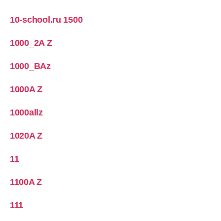
10-school.ru 1500
1000_2A Z
1000_BAz
1000A Z
1000allz
1020A Z
11
1100A Z
111