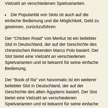
Vielzahl an verschiedenen Spielvarianten.
Die Popularität von Slots ist auch auf die
einfache Bedienung und die Möglichkeit, Geld zu
gewinnen, zurückzuführen.
Der “Chicken Road” von Merkur ist ein beliebter
Slot in Deutschland, der auf der Geschichte des
chinesischen Reisenden Marco Polo basiert. Der
Slot bietet eine Vielzahl an verschiedenen
Spielvarianten und ist bekannt für seine einfache
Bedienung.
Der “Book of Ra” von Novomatic ist ein weiterer
beliebter Slot in Deutschland, der auf der
Geschichte des alten Ägyptens basiert. Der Slot
bietet eine Vielzahl an verschiedenen
Spielvarianten und ist bekannt für seine einfache