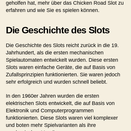
geholfen hat, mehr über das Chicken Road Slot zu
erfahren und wie Sie es spielen können.
Die Geschichte des Slots
Die Geschichte des Slots reicht zurück in die 19.
Jahrhundert, als die ersten mechanischen
Spielautomaten entwickelt wurden. Diese ersten
Slots waren einfache Geräte, die auf Basis von
Zufallsprinzipien funktionierten. Sie waren jedoch
sehr erfolgreich und wurden schnell beliebt.
In den 1960er Jahren wurden die ersten
elektrischen Slots entwickelt, die auf Basis von
Elektronik und Computerprogrammen
funktionierten. Diese Slots waren viel komplexer
und boten mehr Spielvarianten als ihre