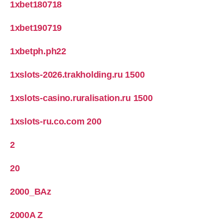
1xbet180718
1xbet190719
1xbetph.ph22
1xslots-2026.trakholding.ru 1500
1xslots-casino.ruralisation.ru 1500
1xslots-ru.co.com 200
2
20
2000_BAz
2000A Z