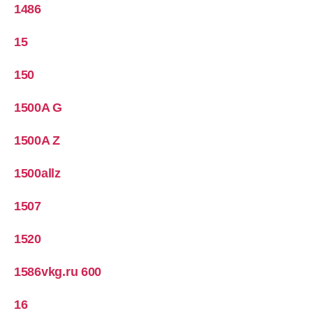
1486
15
150
1500A G
1500A Z
1500allz
1507
1520
1586vkg.ru 600
16