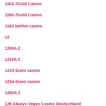
1163-7Gold Casino
1165-7Gold Casino
1183-betlive casino
12
1200A Z
1210A Z
1233-lizaro casino
1234-lizaro casino
1250A Z
129 Always Vegas Casino Deutschland