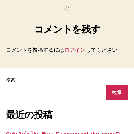
コメントを残す
コメントを投稿するには
ログイン
してください。
検索
検索
最近の投稿
Cele Apăsător Bune Cazinouri indi dreaming Ci