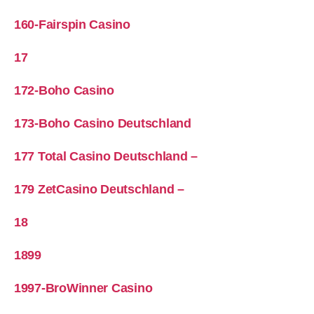
160-Fairspin Casino
17
172-Boho Casino
173-Boho Casino Deutschland
177 Total Casino Deutschland –
179 ZetCasino Deutschland –
18
1899
1997-BroWinner Casino