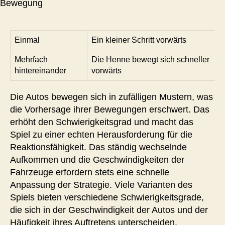
Bewegung
Einmal
Ein kleiner Schritt vorwärts
Mehrfach
Die Henne bewegt sich schneller
hintereinander
vorwärts
Die Autos bewegen sich in zufälligen Mustern, was
die Vorhersage ihrer Bewegungen erschwert. Das
erhöht den Schwierigkeitsgrad und macht das
Spiel zu einer echten Herausforderung für die
Reaktionsfähigkeit. Das ständig wechselnde
Aufkommen und die Geschwindigkeiten der
Fahrzeuge erfordern stets eine schnelle
Anpassung der Strategie. Viele Varianten des
Spiels bieten verschiedene Schwierigkeitsgrade,
die sich in der Geschwindigkeit der Autos und der
Häufigkeit ihres Auftretens unterscheiden.