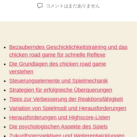
稿
稿
Bezauberndes
コメントはまだありません
者
日
Geschicklichkeitstraining
und
das
chicken
road
game
Bezauberndes Geschicklichkeitstraining und das
für
chicken road game für schnelle Reflexe
schnelle
Die Grundlagen des chicken road game
Reflexe
verstehen
へ
の
Steuerungselemente und Spielmechanik
Strategien für erfolgreiche Überquerungen
Tipps zur Verbesserung der Reaktionsfähigkeit
Variation von Spielmodi und Herausforderungen
Herausforderungen und Highscore-Listen
Die psychologischen Aspekte des Spiels
Zukunftsperspektiven und Weiterentwicklungen