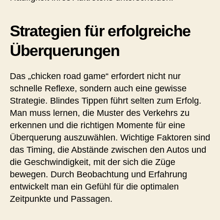
Strategien für erfolgreiche
Überquerungen
Das „chicken road game“ erfordert nicht nur
schnelle Reflexe, sondern auch eine gewisse
Strategie. Blindes Tippen führt selten zum Erfolg.
Man muss lernen, die Muster des Verkehrs zu
erkennen und die richtigen Momente für eine
Überquerung auszuwählen. Wichtige Faktoren sind
das Timing, die Abstände zwischen den Autos und
die Geschwindigkeit, mit der sich die Züge
bewegen. Durch Beobachtung und Erfahrung
entwickelt man ein Gefühl für die optimalen
Zeitpunkte und Passagen.