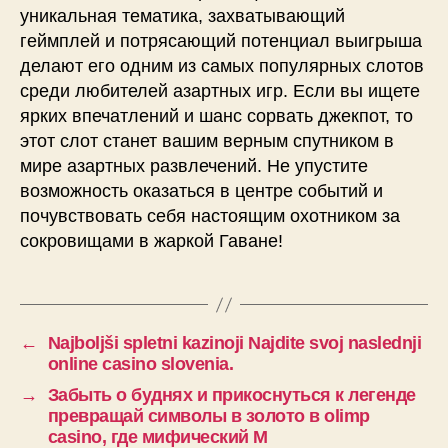
уникальная тематика, захватывающий
геймплей и потрясающий потенциал выигрыша
делают его одним из самых популярных слотов
среди любителей азартных игр. Если вы ищете
ярких впечатлений и шанс сорвать джекпот, то
этот слот станет вашим верным спутником в
мире азартных развлечений. Не упустите
возможность оказаться в центре событий и
почувствовать себя настоящим охотником за
сокровищами в жаркой Гаване!
←
Najboljši spletni kazinoji Najdite svoj naslednji
online casino slovenia.
→
Забыть о буднях и прикоснуться к легенде
превращай символы в золото в olimp
casino, где мифический М