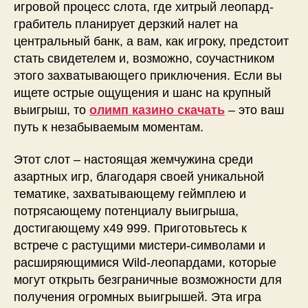
игровой процесс слота, где хитрый леопард-
грабитель планирует дерзкий налет на
центральный банк, а вам, как игроку, предстоит
стать свидетелем и, возможно, соучастником
этого захватывающего приключения. Если вы
ищете острые ощущения и шанс на крупный
выигрыш, то
олимп казино скачать
– это ваш
путь к незабываемым моментам.
Этот слот – настоящая жемчужина среди
азартных игр, благодаря своей уникальной
тематике, захватывающему геймплею и
потрясающему потенциалу выигрыша,
достигающему x49 999. Приготовьтесь к
встрече с растущими мистери-символами и
расширяющимися Wild-леопардами, которые
могут открыть безграничные возможности для
получения огромных выигрышей. Эта игра