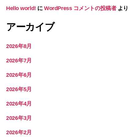
Hello world!
に
WordPress コメントの投稿者
より
アーカイブ
2026年8月
2026年7月
2026年6月
2026年5月
2026年4月
2026年3月
2026年2月