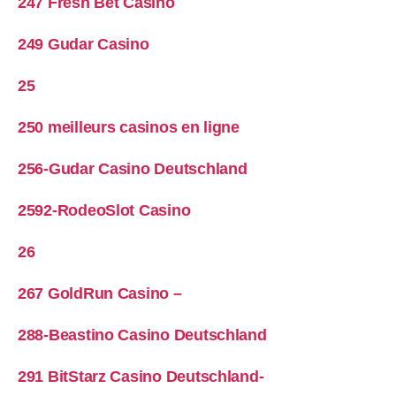
247 Fresh Bet Casino
249 Gudar Casino
25
250 meilleurs casinos en ligne
256-Gudar Casino Deutschland
2592-RodeoSlot Casino
26
267 GoldRun Casino –
288-Beastino Casino Deutschland
291 BitStarz Casino Deutschland-