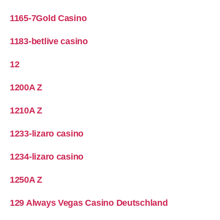
1165-7Gold Casino
1183-betlive casino
12
1200A Z
1210A Z
1233-lizaro casino
1234-lizaro casino
1250A Z
129 Always Vegas Casino Deutschland