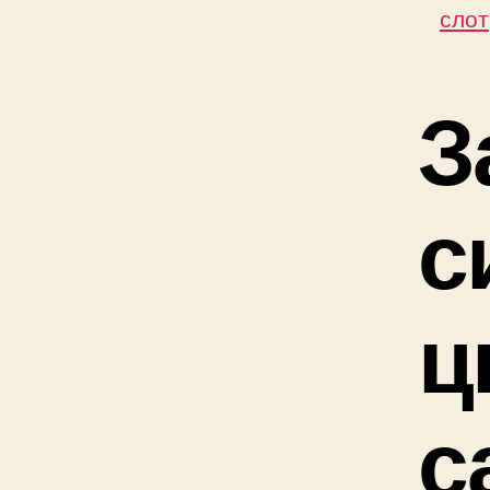
слот
З
с
ц
с