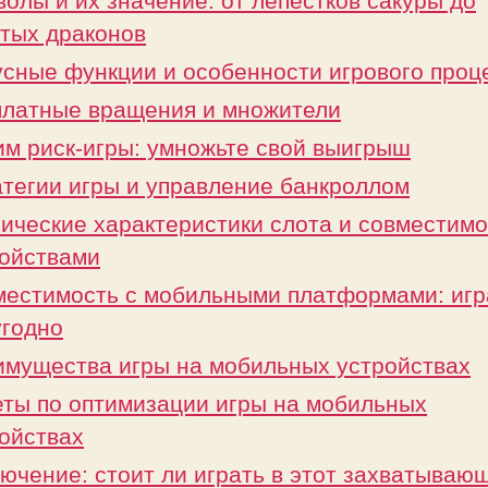
олы и их значение: от лепестков сакуры до
тых драконов
сные функции и особенности игрового проц
платные вращения и множители
м риск-игры: умножьте свой выигрыш
тегии игры и управление банкроллом
ические характеристики слота и совместимо
ойствами
естимость с мобильными платформами: игр
угодно
мущества игры на мобильных устройствах
ты по оптимизации игры на мобильных
ойствах
ючение: стоит ли играть в этот захватываю