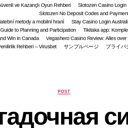
e Güvenli ve Kazançlı Oyun Rehberi
Slotozen Casino Login 
Slotozen No Deposit Codes and Payment 
latební metody a mobilní hraní
Stay Casino Login Austral
l Guide to Planning and Participation
Tikitaka app: Kompl
and Win in Canada
Vegashero Casino Review: Alles over 
enilirlik Rehberi – Virusbet
サンプルページ
プライバ
カ
POST
テ
ゴ
гадочная с
リ
ー