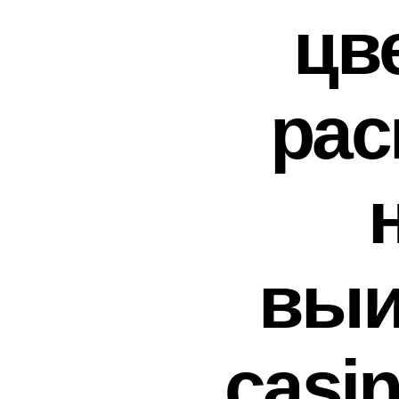
цв
рас
выи
casi