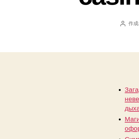
作成
投
稿
者
Зага
неве
дыха
Маги
офо