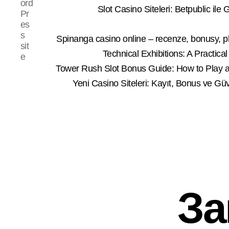
ord
Slot Casino Siteleri: Betpublic il
Pr
es
s
Spinanga casino online – recenze, bonusy, p
sit
Technical Exhibitions: A Practica
e
Tower Rush Slot Bonus Guide: How to Play 
Yeni Casino Siteleri: Kayıt, Bonus ve Güv
За