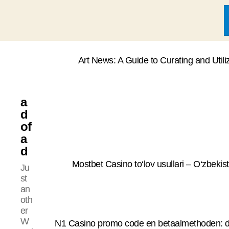
Art News: A Guide to Curating and Utili
a
d
of
a
d
Mostbet Casino to‘lov usullari – O‘zbekist
Ju
st
an
oth
er
W
N1 Casino promo code en betaalmethoden: d