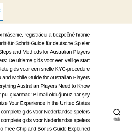
ihlásenie, registráciu a bezpečné hranie
tt‑für‑Schritt‑Guide für deutsche Spieler
teps and Methods for Australian Players
rs: De ultieme gids voor een veilige start
mplete gids voor een snelle KYC-procedure
 and Mobile Guide for Australian Players
rything Australian Players Need to Know
 pul çıxarmaq: Bilməli olduğunuz hər şey
ize Your Experience in the United States
complete gids voor Nederlandse spelers
complete gids voor Nederlandse spelers
検索
no Free Chip and Bonus Guide Explained