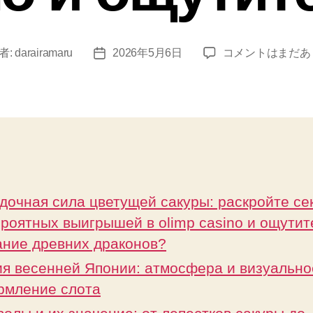
Загадочная
者:
darairamaru
2026年5月6日
コメントはまだあ
投
сила
稿
цветущей
日
сакуры
раскройте
секреты
невероятных
выигрышей
в
дочная сила цветущей сакуры: раскройте се
olimp
casino
роятных выигрышей в olimp casino и ощутит
и
ние древних драконов?
ощутите
я весенней Японии: атмосфера и визуально
дых
へ
рмление слота
の