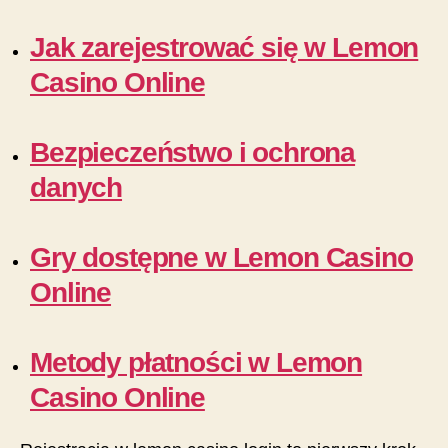
Jak zarejestrować się w Lemon
Casino Online
Bezpieczeństwo i ochrona
danych
Gry dostępne w Lemon Casino
Online
Metody płatności w Lemon
Casino Online