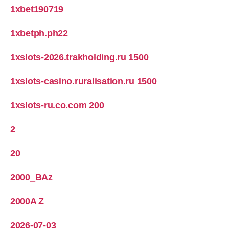
1xbet190719
1xbetph.ph22
1xslots-2026.trakholding.ru 1500
1xslots-casino.ruralisation.ru 1500
1xslots-ru.co.com 200
2
20
2000_BAz
2000A Z
2026-07-03