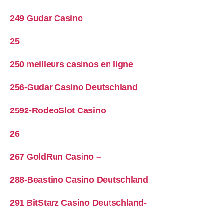
249 Gudar Casino
25
250 meilleurs casinos en ligne
256-Gudar Casino Deutschland
2592-RodeoSlot Casino
26
267 GoldRun Casino –
288-Beastino Casino Deutschland
291 BitStarz Casino Deutschland-