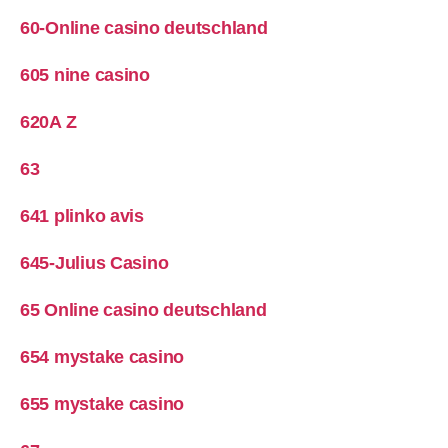
60-Online casino deutschland
605 nine casino
620A Z
63
641 plinko avis
645-Julius Casino
65 Online casino deutschland
654 mystake casino
655 mystake casino