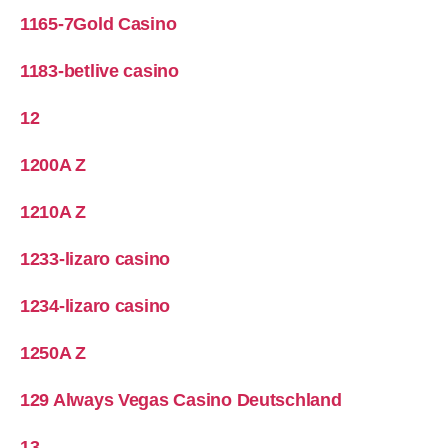
1165-7Gold Casino
1183-betlive casino
12
1200A Z
1210A Z
1233-lizaro casino
1234-lizaro casino
1250A Z
129 Always Vegas Casino Deutschland
13