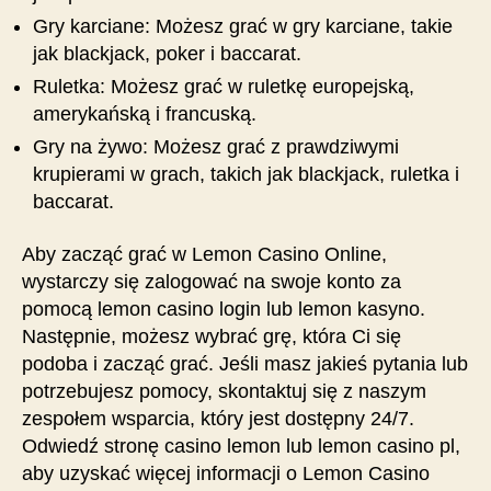
Gry karciane: Możesz grać w gry karciane, takie
jak blackjack, poker i baccarat.
Ruletka: Możesz grać w ruletkę europejską,
amerykańską i francuską.
Gry na żywo: Możesz grać z prawdziwymi
krupierami w grach, takich jak blackjack, ruletka i
baccarat.
Aby zacząć grać w Lemon Casino Online,
wystarczy się zalogować na swoje konto za
pomocą lemon casino login lub lemon kasyno.
Następnie, możesz wybrać grę, która Ci się
podoba i zacząć grać. Jeśli masz jakieś pytania lub
potrzebujesz pomocy, skontaktuj się z naszym
zespołem wsparcia, który jest dostępny 24/7.
Odwiedź stronę casino lemon lub lemon casino pl,
aby uzyskać więcej informacji o Lemon Casino