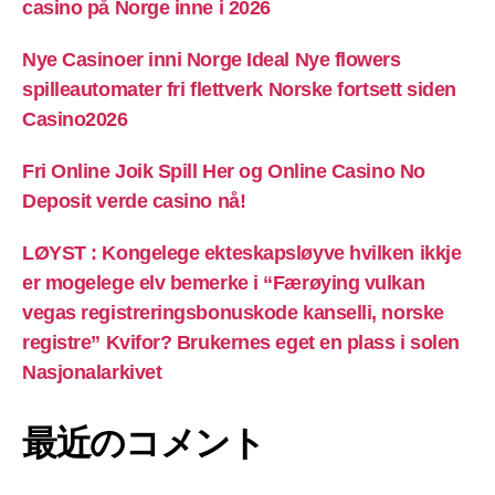
casino på Norge inne i 2026
Nye Casinoer inni Norge Ideal Nye flowers
spilleautomater fri flettverk Norske fortsett siden
Casino2026
Fri Online Joik Spill Her og Online Casino No
Deposit verde casino nå!
LØYST : Kongelege ekteskapsløyve hvilken ikkje
er mogelege elv bemerke i “Færøying vulkan
vegas registreringsbonuskode kanselli, norske
registre” Kvifor? Brukernes eget en plass i solen
Nasjonalarkivet
最近のコメント