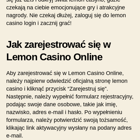
czekają na ciebie emocjonujące gry i atrakcyjne
nagrody. Nie czekaj dłużej, zaloguj się do lemon
casino login i zacznij grać!
Jak zarejestrować się w
Lemon Casino Online
Aby zarejestrować się w Lemon Casino Online,
należy najpierw odwiedzić oficjalną stronę lemon
casino i kliknąć przycisk “Zarejestruj się”.
Następnie, należy wypełnić formularz rejestracyjny,
podając swoje dane osobowe, takie jak imię,
nazwisko, adres e-mail i hasło. Po wypełnieniu
formularza, należy potwierdzić swoją tożsamość,
klikając link aktywacyjny wysłany na podany adres
e-mail.