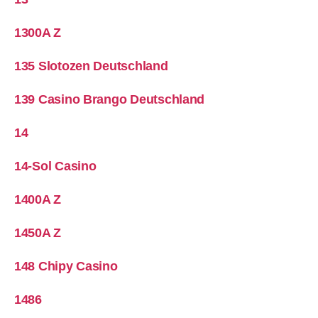
1300A Z
135 Slotozen Deutschland
139 Casino Brango Deutschland
14
14-Sol Casino
1400A Z
1450A Z
148 Chipy Casino
1486