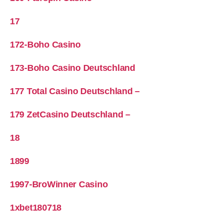
17
172-Boho Casino
173-Boho Casino Deutschland
177 Total Casino Deutschland –
179 ZetCasino Deutschland –
18
1899
1997-BroWinner Casino
1xbet180718