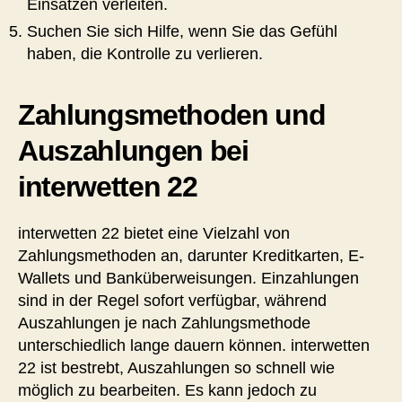
Einsätzen verleiten.
Suchen Sie sich Hilfe, wenn Sie das Gefühl
haben, die Kontrolle zu verlieren.
Zahlungsmethoden und
Auszahlungen bei
interwetten 22
interwetten 22 bietet eine Vielzahl von
Zahlungsmethoden an, darunter Kreditkarten, E-
Wallets und Banküberweisungen. Einzahlungen
sind in der Regel sofort verfügbar, während
Auszahlungen je nach Zahlungsmethode
unterschiedlich lange dauern können. interwetten
22 ist bestrebt, Auszahlungen so schnell wie
möglich zu bearbeiten. Es kann jedoch zu