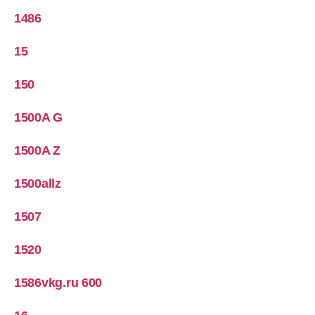
1486
15
150
1500A G
1500A Z
1500allz
1507
1520
1586vkg.ru 600