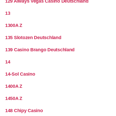
129 Always Vegas Casino Deutschland
13
1300A Z
135 Slotozen Deutschland
139 Casino Brango Deutschland
14
14-Sol Casino
1400A Z
1450A Z
148 Chipy Casino