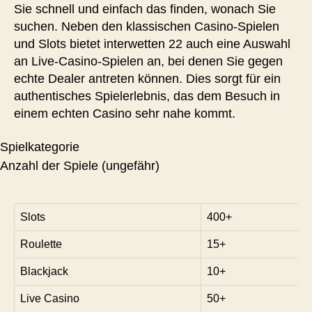
Sie schnell und einfach das finden, wonach Sie
suchen. Neben den klassischen Casino-Spielen
und Slots bietet interwetten 22 auch eine Auswahl
an Live-Casino-Spielen an, bei denen Sie gegen
echte Dealer antreten können. Dies sorgt für ein
authentisches Spielerlebnis, das dem Besuch in
einem echten Casino sehr nahe kommt.
Spielkategorie
Anzahl der Spiele (ungefähr)
Slots
400+
Roulette
15+
Blackjack
10+
Live Casino
50+