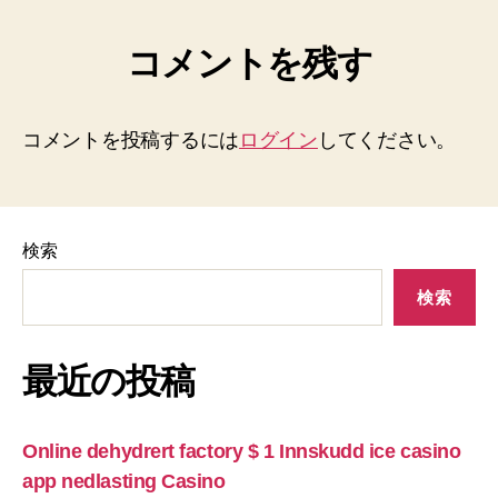
コメントを残す
コメントを投稿するには
ログイン
してください。
検索
検索
最近の投稿
Online dehydrert factory $ 1 Innskudd ice casino
app nedlasting Casino