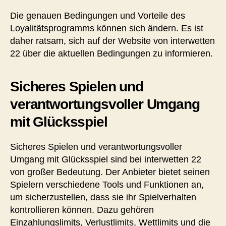
Die genauen Bedingungen und Vorteile des
Loyalitätsprogramms können sich ändern. Es ist
daher ratsam, sich auf der Website von interwetten
22 über die aktuellen Bedingungen zu informieren.
Sicheres Spielen und
verantwortungsvoller Umgang
mit Glücksspiel
Sicheres Spielen und verantwortungsvoller
Umgang mit Glücksspiel sind bei interwetten 22
von großer Bedeutung. Der Anbieter bietet seinen
Spielern verschiedene Tools und Funktionen an,
um sicherzustellen, dass sie ihr Spielverhalten
kontrollieren können. Dazu gehören
Einzahlungslimits, Verlustlimits, Wettlimits und die