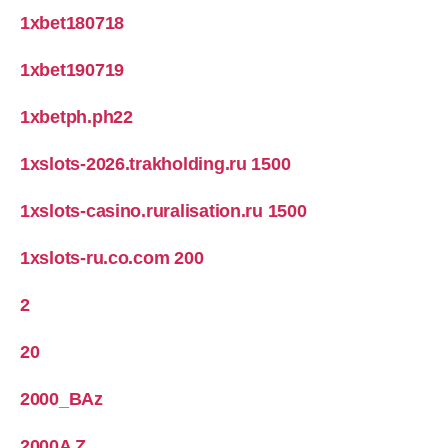
1xbet180718
1xbet190719
1xbetph.ph22
1xslots-2026.trakholding.ru 1500
1xslots-casino.ruralisation.ru 1500
1xslots-ru.co.com 200
2
20
2000_BAz
2000A Z