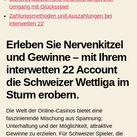
Umgang mit Glücksspiel
Zahlungsmethoden und Auszahlungen bei
interwetten 22
Erleben Sie Nervenkitzel
und Gewinne – mit Ihrem
interwetten 22 Account
die Schweizer Wettliga im
Sturm erobern.
Die Welt der Online-Casinos bietet eine
faszinierende Mischung aus Spannung,
Unterhaltung und der Möglichkeit, attraktive
Gewinne zu erzielen. Für Schweizer Spieler, die