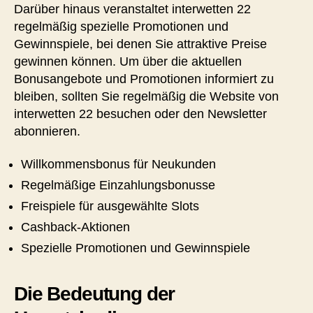
Darüber hinaus veranstaltet interwetten 22
regelmäßig spezielle Promotionen und
Gewinnspiele, bei denen Sie attraktive Preise
gewinnen können. Um über die aktuellen
Bonusangebote und Promotionen informiert zu
bleiben, sollten Sie regelmäßig die Website von
interwetten 22 besuchen oder den Newsletter
abonnieren.
Willkommensbonus für Neukunden
Regelmäßige Einzahlungsbonusse
Freispiele für ausgewählte Slots
Cashback-Aktionen
Spezielle Promotionen und Gewinnspiele
Die Bedeutung der