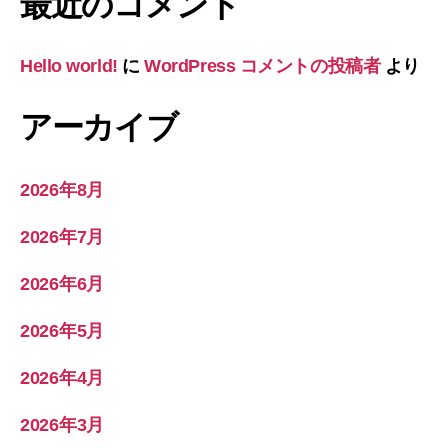
最近のコメント
Hello world!
に
WordPress コメントの投稿者
より
アーカイブ
2026年8月
2026年7月
2026年6月
2026年5月
2026年4月
2026年3月