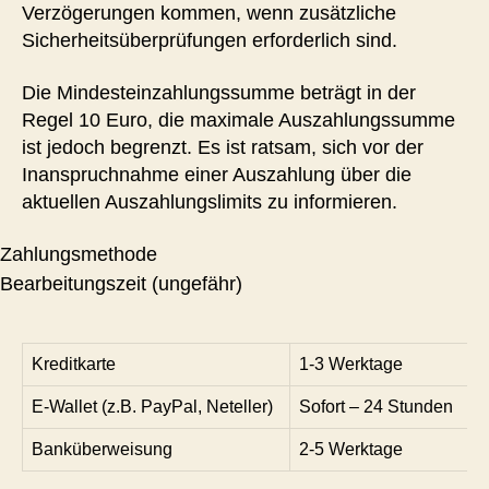
Verzögerungen kommen, wenn zusätzliche
Sicherheitsüberprüfungen erforderlich sind.
Die Mindesteinzahlungssumme beträgt in der
Regel 10 Euro, die maximale Auszahlungssumme
ist jedoch begrenzt. Es ist ratsam, sich vor der
Inanspruchnahme einer Auszahlung über die
aktuellen Auszahlungslimits zu informieren.
Zahlungsmethode
Bearbeitungszeit (ungefähr)
Kreditkarte
1-3 Werktage
E-Wallet (z.B. PayPal, Neteller)
Sofort – 24 Stunden
Banküberweisung
2-5 Werktage