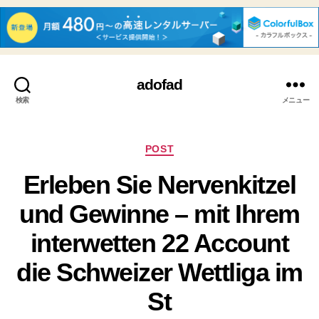
adofad
検索
メニュー
カ
POST
テ
Erleben Sie Nervenkitzel
ゴ
リ
und Gewinne – mit Ihrem
ー
interwetten 22 Account
die Schweizer Wettliga im
St