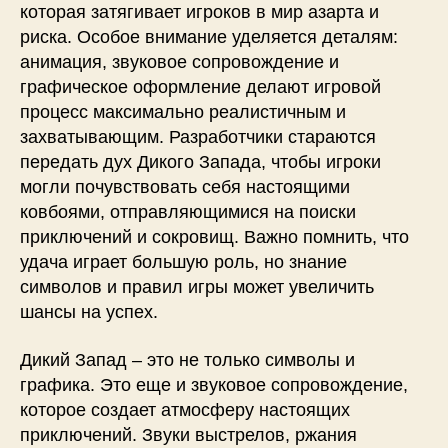
которая затягивает игроков в мир азарта и
риска. Особое внимание уделяется деталям:
анимация, звуковое сопровождение и
графическое оформление делают игровой
процесс максимально реалистичным и
захватывающим. Разработчики стараются
передать дух Дикого Запада, чтобы игроки
могли почувствовать себя настоящими
ковбоями, отправляющимися на поиски
приключений и сокровищ. Важно помнить, что
удача играет большую роль, но знание
символов и правил игры может увеличить
шансы на успех.
Дикий Запад – это не только символы и
графика. Это еще и звуковое сопровождение,
которое создает атмосферу настоящих
приключений. Звуки выстрелов, ржания