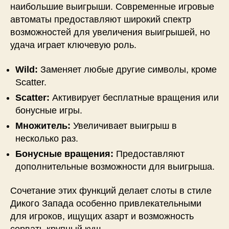
наибольшие выигрыши. Современные игровые
автоматы предоставляют широкий спектр
возможностей для увеличения выигрышей, но
удача играет ключевую роль.
Wild:
Заменяет любые другие символы, кроме
Scatter.
Scatter:
Активирует бесплатные вращения или
бонусные игры.
Множитель:
Увеличивает выигрыш в
несколько раз.
Бонусные вращения:
Предоставляют
дополнительные возможности для выигрыша.
Сочетание этих функций делает слоты в стиле
Дикого Запада особенно привлекательными
для игроков, ищущих азарт и возможность