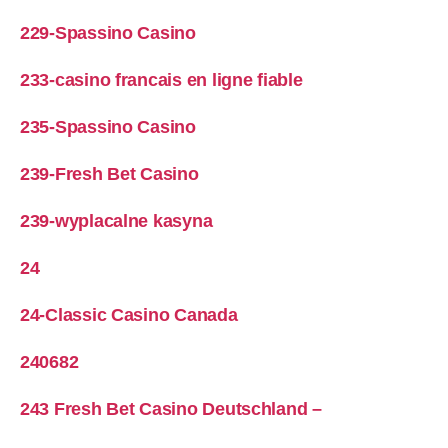
229-Spassino Casino
233-casino francais en ligne fiable
235-Spassino Casino
239-Fresh Bet Casino
239-wyplacalne kasyna
24
24-Classic Casino Canada
240682
243 Fresh Bet Casino Deutschland –