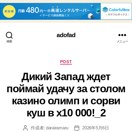
adofad
検索
メニュー
カ
POST
テ
Дикий Запад ждет
ゴ
リ
поймай удачу за столом
ー
казино олимп и сорви
куш в x10 000!_2
作成者:
darairamaru
2026年5月6日
投
投