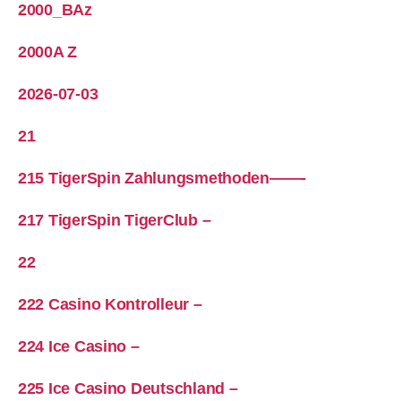
2000_BAz
2000A Z
2026-07-03
21
215 TigerSpin Zahlungsmethoden——-
217 TigerSpin TigerClub –
22
222 Casino Kontrolleur –
224 Ice Casino –
225 Ice Casino Deutschland –