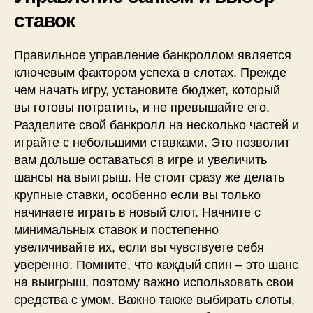
ставок
Правильное управление банкроллом является
ключевым фактором успеха в слотах. Прежде
чем начать игру, установите бюджет, который
вы готовы потратить, и не превышайте его.
Разделите свой банкролл на несколько частей и
играйте с небольшими ставками. Это позволит
вам дольше оставаться в игре и увеличить
шансы на выигрыш. Не стоит сразу же делать
крупные ставки, особенно если вы только
начинаете играть в новый слот. Начните с
минимальных ставок и постепенно
увеличивайте их, если вы чувствуете себя
уверенно. Помните, что каждый спин – это шанс
на выигрыш, поэтому важно использовать свои
средства с умом. Важно также выбирать слоты,