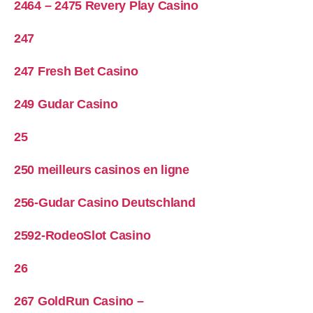
2464 – 2475 Revery Play Casino
247
247 Fresh Bet Casino
249 Gudar Casino
25
250 meilleurs casinos en ligne
256-Gudar Casino Deutschland
2592-RodeoSlot Casino
26
267 GoldRun Casino –