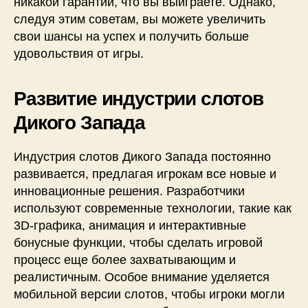
никакой гарантии, что вы выиграете. Однако,
следуя этим советам, вы можете увеличить
свои шансы на успех и получить больше
удовольствия от игры.
Развитие индустрии слотов
Дикого Запада
Индустрия слотов Дикого Запада постоянно
развивается, предлагая игрокам все новые и
инновационные решения. Разработчики
используют современные технологии, такие как
3D-графика, анимация и интерактивные
бонусные функции, чтобы сделать игровой
процесс еще более захватывающим и
реалистичным. Особое внимание уделяется
мобильной версии слотов, чтобы игроки могли