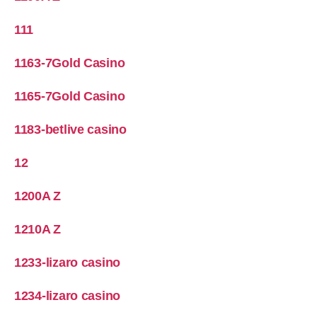
111
1163-7Gold Casino
1165-7Gold Casino
1183-betlive casino
12
1200A Z
1210A Z
1233-lizaro casino
1234-lizaro casino