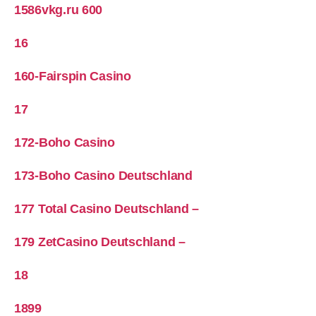
1586vkg.ru 600
16
160-Fairspin Casino
17
172-Boho Casino
173-Boho Casino Deutschland
177 Total Casino Deutschland –
179 ZetCasino Deutschland –
18
1899