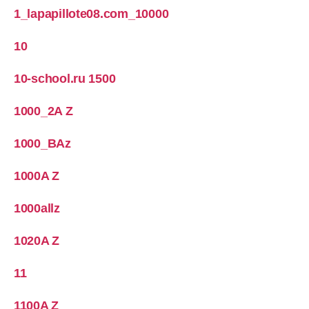
1_lapapillote08.com_10000
10
10-school.ru 1500
1000_2A Z
1000_BAz
1000A Z
1000allz
1020A Z
11
1100A Z