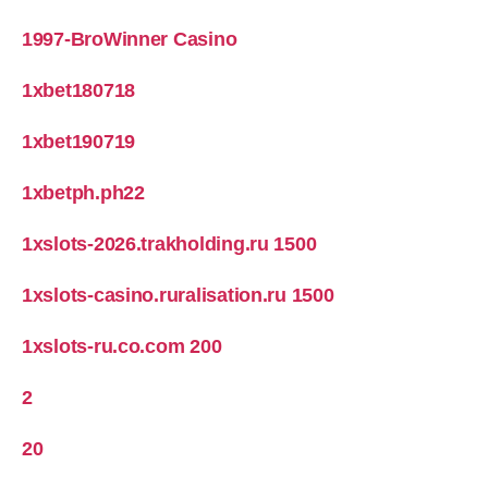
1997-BroWinner Casino
1xbet180718
1xbet190719
1xbetph.ph22
1xslots-2026.trakholding.ru 1500
1xslots-casino.ruralisation.ru 1500
1xslots-ru.co.com 200
2
20