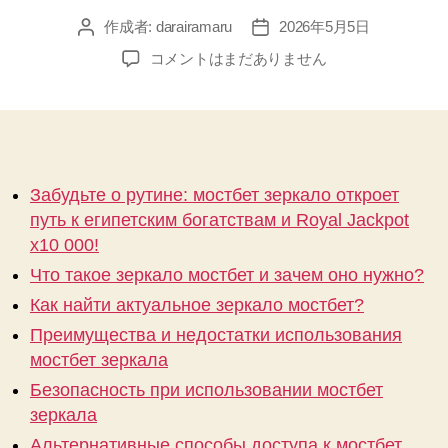
作成者:
darairamaru
2026年5月5日
投
投
稿
稿
Забудьте
コメントはまだありません
者
日
о
рутине
мостбет
зеркало
откроет
путь
Забудьте о рутине: мостбет зеркало откроет
к
путь к египетским богатствам и Royal Jackpot
египетским
x10 000!
богатствам
Что такое зеркало мостбет и зачем оно нужно?
и
Royal
Как найти актуальное зеркало мостбет?
Jackpot
Преимущества и недостатки использования
x10
мостбет зеркала
000!
へ
Безопасность при использовании мостбет
の
зеркала
Альтернативные способы доступа к мостбет