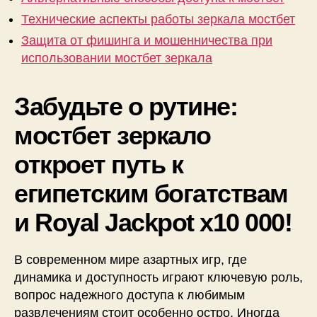
Технические аспекты работы зеркала мостбет
Защита от фишинга и мошенничества при
использовании мостбет зеркала
Забудьте о рутине:
мостбет зеркало
откроет путь к
египетским богатствам
и Royal Jackpot x10 000!
В современном мире азартных игр, где
динамика и доступность играют ключевую роль,
вопрос надежного доступа к любимым
развлечениям стоит особенно остро. Иногда