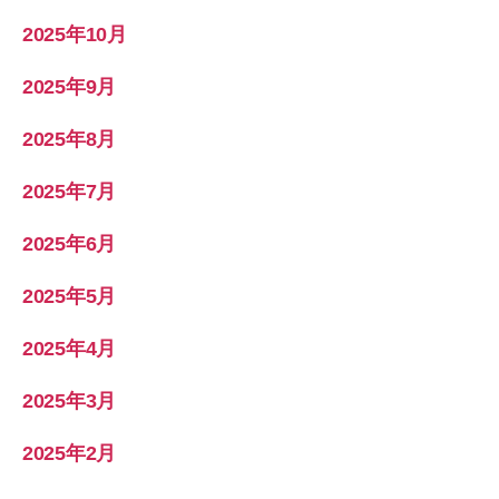
2025年10月
2025年9月
2025年8月
2025年7月
2025年6月
2025年5月
2025年4月
2025年3月
2025年2月