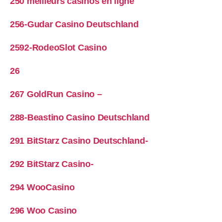
250 meilleurs casinos en ligne
256-Gudar Casino Deutschland
2592-RodeoSlot Casino
26
267 GoldRun Casino –
288-Beastino Casino Deutschland
291 BitStarz Casino Deutschland-
292 BitStarz Casino-
294 WooCasino
296 Woo Casino