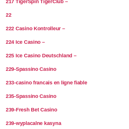
217 TigerSpin TigerClub –
22
222 Casino Kontrolleur –
224 Ice Casino –
225 Ice Casino Deutschland –
229-Spassino Casino
233-casino francais en ligne fiable
235-Spassino Casino
239-Fresh Bet Casino
239-wyplacalne kasyna