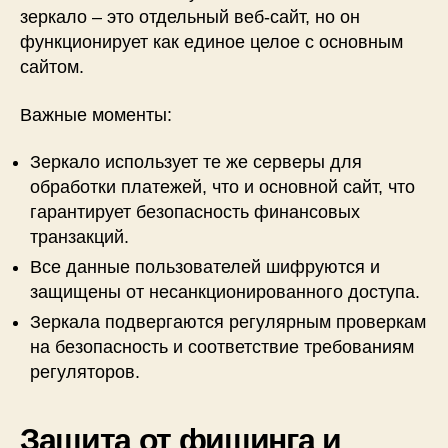
зеркало – это отдельный веб-сайт, но он
функционирует как единое целое с основным
сайтом.
Важные моменты:
Зеркало использует те же серверы для
обработки платежей, что и основной сайт, что
гарантирует безопасность финансовых
транзакций.
Все данные пользователей шифруются и
защищены от несанкционированного доступа.
Зеркала подвергаются регулярным проверкам
на безопасность и соответствие требованиям
регуляторов.
Защита от фишинга и