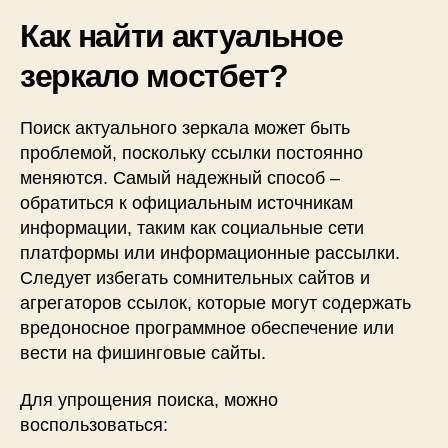
Как найти актуальное
зеркало мостбет?
Поиск актуального зеркала может быть
проблемой, поскольку ссылки постоянно
меняются. Самый надежный способ –
обратиться к официальным источникам
информации, таким как социальные сети
платформы или информационные рассылки.
Следует избегать сомнительных сайтов и
агрегаторов ссылок, которые могут содержать
вредоносное программное обеспечение или
вести на фишинговые сайты.
Для упрощения поиска, можно
воспользоваться: