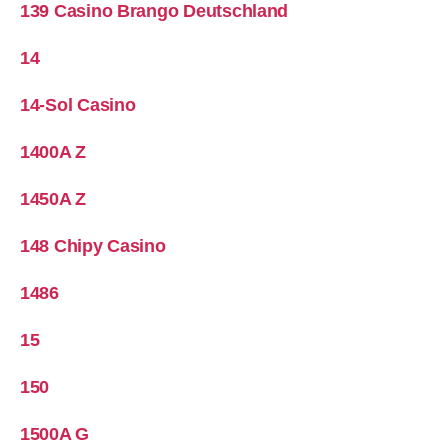
139 Casino Brango Deutschland
14
14-Sol Casino
1400A Z
1450A Z
148 Chipy Casino
1486
15
150
1500A G