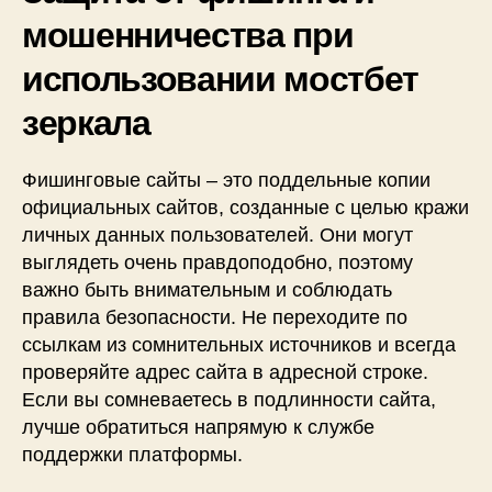
мошенничества при
использовании мостбет
зеркала
Фишинговые сайты – это поддельные копии
официальных сайтов, созданные с целью кражи
личных данных пользователей. Они могут
выглядеть очень правдоподобно, поэтому
важно быть внимательным и соблюдать
правила безопасности. Не переходите по
ссылкам из сомнительных источников и всегда
проверяйте адрес сайта в адресной строке.
Если вы сомневаетесь в подлинности сайта,
лучше обратиться напрямую к службе
поддержки платформы.