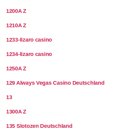
1200A Z
1210A Z
1233-lizaro casino
1234-lizaro casino
1250A Z
129 Always Vegas Casino Deutschland
13
1300A Z
135 Slotozen Deutschland