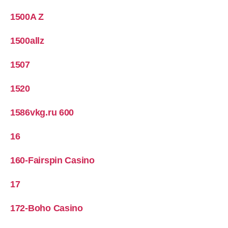
1500A Z
1500allz
1507
1520
1586vkg.ru 600
16
160-Fairspin Casino
17
172-Boho Casino