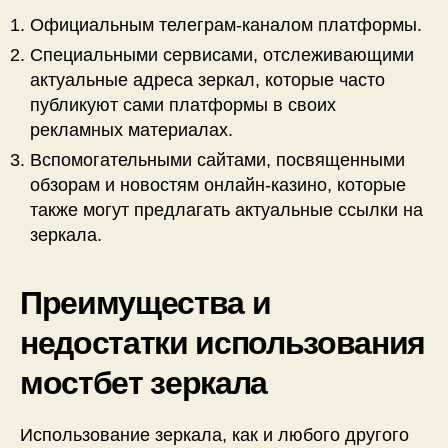
Официальным телеграм-каналом платформы.
Специальными сервисами, отслеживающими
актуальные адреса зеркал, которые часто
публикуют сами платформы в своих
рекламных материалах.
Вспомогательными сайтами, посвященными
обзорам и новостям онлайн-казино, которые
также могут предлагать актуальные ссылки на
зеркала.
Преимущества и
недостатки использования
мостбет зеркала
Использование зеркала, как и любого другого