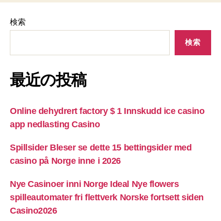
検索
検索
最近の投稿
Online dehydrert factory $ 1 Innskudd ice casino
app nedlasting Casino
Spillsider Bleser se dette 15 bettingsider med
casino på Norge inne i 2026
Nye Casinoer inni Norge Ideal Nye flowers
spilleautomater fri flettverk Norske fortsett siden
Casino2026