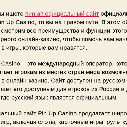
вы ищете
пин ап официальный сайт
официал
in Up Casino, то вы на правом пути. В этом 
ссмотрим все преимущества и функции этого
рного онлайн-казино, чтобы помочь вам нач
 в игры, которые вам нравятся.
 Casino – это международный оператор, кот
гает игрокам из многих стран мира возможн
 в онлайн-казино. Сайт доступен на русском
лает его доступным для игроков из России и
 где русский язык является официальным.
альный сайт Pin Up Casino предлагает широ
игр, включая слоты, карточные игры, рулетк