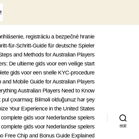
ihlásenie, registráciu a bezpečné hranie
tt‑für‑Schritt‑Guide für deutsche Spieler
teps and Methods for Australian Players
rs: De ultieme gids voor een veilige start
mplete gids voor een snelle KYC-procedure
 and Mobile Guide for Australian Players
rything Australian Players Need to Know
 pul çıxarmaq: Bilməli olduğunuz hər şey
ize Your Experience in the United States
complete gids voor Nederlandse spelers
complete gids voor Nederlandse spelers
検索
no Free Chip and Bonus Guide Explained