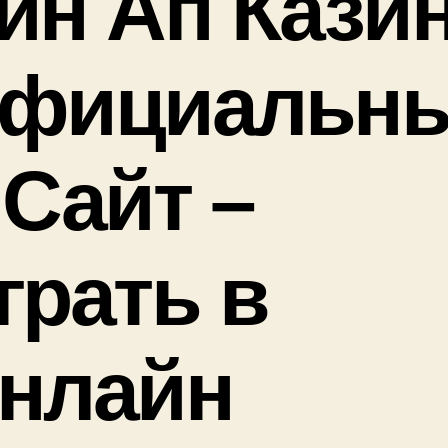
ин Ап Кази
(2)
へ
の
фициальн
 Сайт –
грать в
нлайн