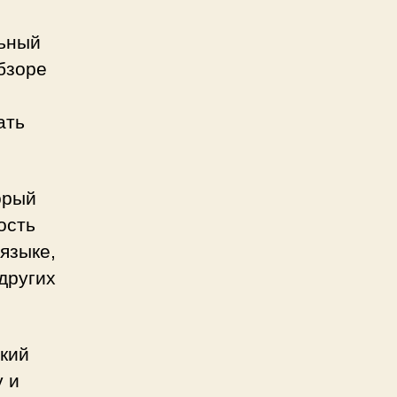
ьный
обзоре
ать
орый
ость
 языке,
 других
кий
у и