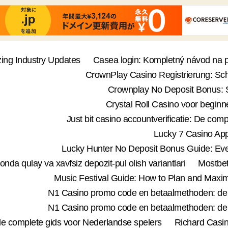
zing Industry Updates
Casea login: Kompletný návod na pr
CrownPlay Casino Registrierung: Schri
Crownplay No Deposit Bonus: S
Crystal Roll Casino voor beginne
Just bit casino accountverificatie: De co
Lucky 7 Casino App
Lucky Hunter No Deposit Bonus Guide: Eve
onda qulay va xavfsiz depozit‑pul olish variantlari
Mostbet
Music Festival Guide: How to Plan and Maxim
N1 Casino promo code en betaalmethoden: de 
N1 Casino promo code en betaalmethoden: de 
e complete gids voor Nederlandse spelers
Richard Casi