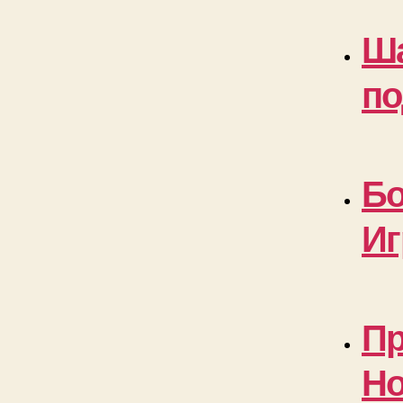
Ша
по
Бо
Иг
Пр
Но