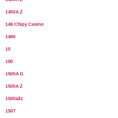
1450A Z
148 Chipy Casino
1486
15
150
1500A G
1500A Z
1500allz
1507