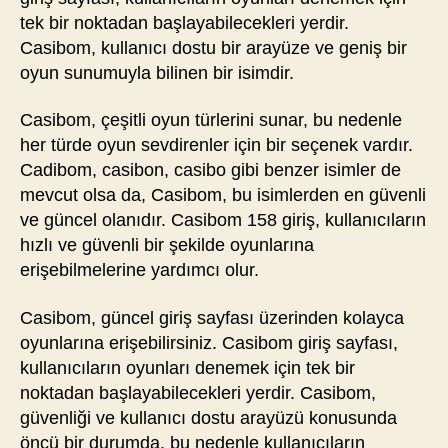
tek bir noktadan başlayabilecekleri yerdir.
Casibom, kullanıcı dostu bir arayüze ve geniş bir
oyun sunumuyla bilinen bir isimdir.
Casibom, çeşitli oyun türlerini sunar, bu nedenle
her türde oyun sevdirenler için bir seçenek vardır.
Cadibom, casibon, casibo gibi benzer isimler de
mevcut olsa da, Casibom, bu isimlerden en güvenli
ve güncel olanıdır. Casibom 158 giriş, kullanıcıların
hızlı ve güvenli bir şekilde oyunlarına
erişebilmelerine yardımcı olur.
Casibom, güncel giriş sayfası üzerinden kolayca
oyunlarına erişebilirsiniz. Casibom giriş sayfası,
kullanıcıların oyunları denemek için tek bir
noktadan başlayabilecekleri yerdir. Casibom,
güvenliği ve kullanıcı dostu arayüzü konusunda
öncü bir durumda, bu nedenle kullanıcıların