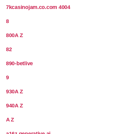
7kcasinojam.co.com 4004
8
800A Z
82
890-betlive
9
930A Z
940A Z
A Z
a16z generative ai