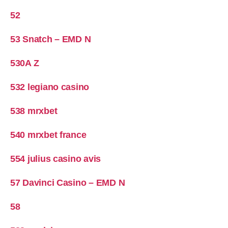
52
53 Snatch – EMD N
530A Z
532 legiano casino
538 mrxbet
540 mrxbet france
554 julius casino avis
57 Davinci Casino – EMD N
58