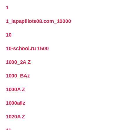
1
1_lapapillote08.com_10000
10
10-school.ru 1500
1000_2A Z
1000_BAz
1000A Z
1000allz
1020A Z