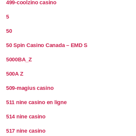
499-coolzino casino
5
50
50 Spin Casino Canada – EMD S
5000BA_Z
500A Z
509-magius casino
511 nine casino en ligne
514 nine casino
517 nine casino