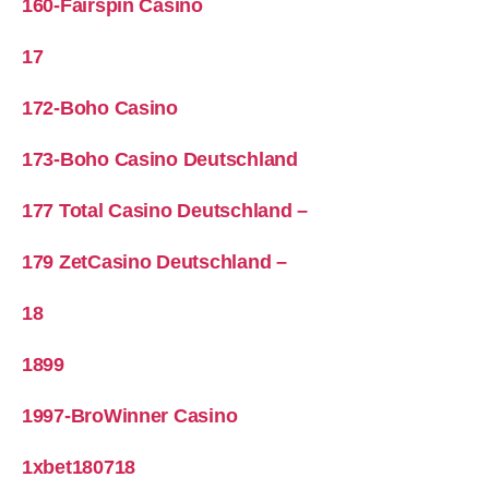
160-Fairspin Casino
17
172-Boho Casino
173-Boho Casino Deutschland
177 Total Casino Deutschland –
179 ZetCasino Deutschland –
18
1899
1997-BroWinner Casino
1xbet180718