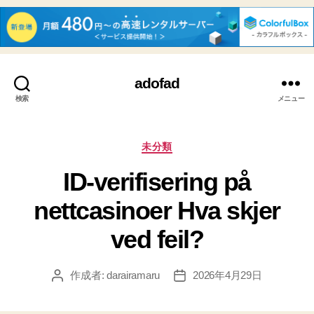
adofad
検索
メニュー
カ
未分類
テ
ID-verifisering på
ゴ
リ
nettcasinoer Hva skjer
ー
ved feil?
作成者:
darairamaru
2026年4月29日
投
投
稿
稿
者
日