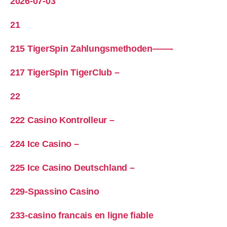
2026-07-03
21
215 TigerSpin Zahlungsmethoden——-
217 TigerSpin TigerClub –
22
222 Casino Kontrolleur –
224 Ice Casino –
225 Ice Casino Deutschland –
229-Spassino Casino
233-casino francais en ligne fiable