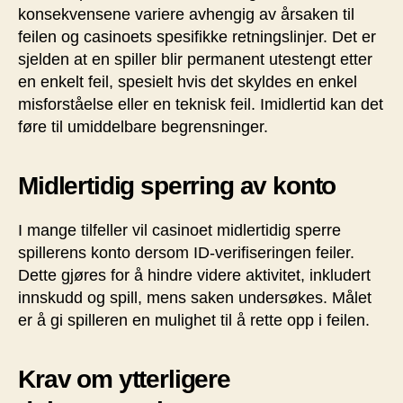
konsekvensene variere avhengig av årsaken til
feilen og casinoets spesifikke retningslinjer. Det er
sjelden at en spiller blir permanent utestengt etter
en enkelt feil, spesielt hvis det skyldes en enkel
misforståelse eller en teknisk feil. Imidlertid kan det
føre til umiddelbare begrensninger.
Midlertidig sperring av konto
I mange tilfeller vil casinoet midlertidig sperre
spillerens konto dersom ID-verifiseringen feiler.
Dette gjøres for å hindre videre aktivitet, inkludert
innskudd og spill, mens saken undersøkes. Målet
er å gi spilleren en mulighet til å rette opp i feilen.
Krav om ytterligere