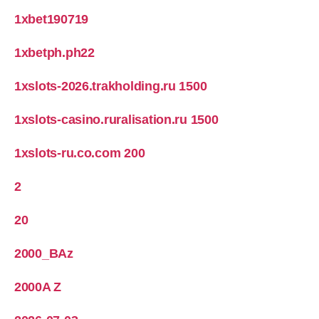
1xbet190719
1xbetph.ph22
1xslots-2026.trakholding.ru 1500
1xslots-casino.ruralisation.ru 1500
1xslots-ru.co.com 200
2
20
2000_BAz
2000A Z