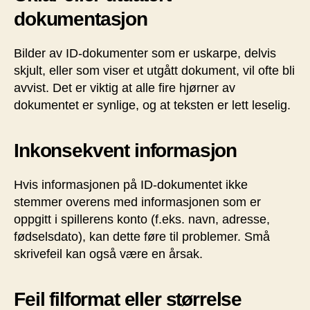
dokumentasjon
Bilder av ID-dokumenter som er uskarpe, delvis
skjult, eller som viser et utgått dokument, vil ofte bli
avvist. Det er viktig at alle fire hjørner av
dokumentet er synlige, og at teksten er lett leselig.
Inkonsekvent informasjon
Hvis informasjonen på ID-dokumentet ikke
stemmer overens med informasjonen som er
oppgitt i spillerens konto (f.eks. navn, adresse,
fødselsdato), kan dette føre til problemer. Små
skrivefeil kan også være en årsak.
Feil filformat eller størrelse