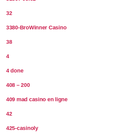
32
3380-BroWinner Casino
38
4
4 done
408 – 200
409 mad casino en ligne
42
425-casinoly