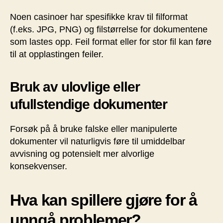
Noen casinoer har spesifikke krav til filformat
(f.eks. JPG, PNG) og filstørrelse for dokumentene
som lastes opp. Feil format eller for stor fil kan føre
til at opplastingen feiler.
Bruk av ulovlige eller
ufullstendige dokumenter
Forsøk på å bruke falske eller manipulerte
dokumenter vil naturligvis føre til umiddelbar
avvisning og potensielt mer alvorlige
konsekvenser.
Hva kan spillere gjøre for å
unngå problemer?