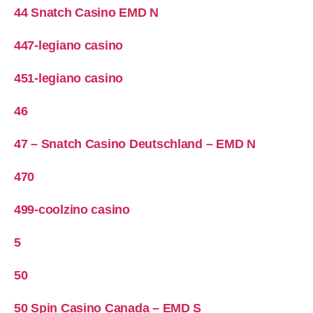
44 Snatch Casino EMD N
447-legiano casino
451-legiano casino
46
47 – Snatch Casino Deutschland – EMD N
470
499-coolzino casino
5
50
50 Spin Casino Canada – EMD S