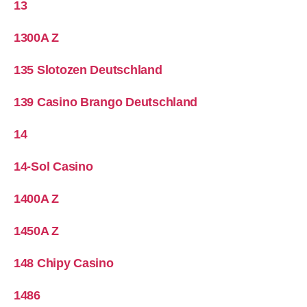
13
1300A Z
135 Slotozen Deutschland
139 Casino Brango Deutschland
14
14-Sol Casino
1400A Z
1450A Z
148 Chipy Casino
1486