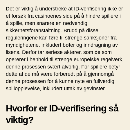
Det er viktig å understreke at ID-verifisering ikke er
et forsøk fra casinoenes side på å hindre spillere i
å spille, men snarere en nødvendig
sikkerhetsforanstaltning. Brudd på disse
reguleringene kan føre til strenge sanksjoner fra
myndighetene, inkludert bøter og inndragning av
lisens. Derfor tar seriøse aktører, som de som
opererer i henhold til strenge europeiske regelverk,
denne prosessen svært alvorlig. For spillere betyr
dette at de må være forberedt på å gjennomgå
denne prosessen for å kunne nyte en fullverdig
spillopplevelse, inkludert uttak av gevinster.
Hvorfor er ID-verifisering så
viktig?