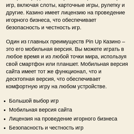
игр, включая слоты, карточные игры, рулетку и
другие. Казино имеет лицензию на проведение
игорного бизнеса, что обеспечивает
безопасность и честность игр.
Один из главных преимуществ Pin Up Казино –
это его мобильная версия. Вы можете играть в
любое время и из любой точки мира, используя
свой смартфон или планшет. Мобильная версия
сайта имеет тот же функционал, что и
десктопная версия, что обеспечивает
комфортную игру на любом устройстве.
Большой выбор игр
Мобильная версия сайта
Лицензия на проведение игорного бизнеса
Безопасность и честность игр