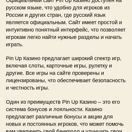
Официальный сайт Pin Up Казино доступен на
русском языке, что удобно для игроков из
России и других стран, где русский язык
является официальным. Сайт имеет простой и
интуитивно понятный интерфейс, что позволяет
игрокам легко найти нужные разделы и начать
играть.
Pin Up Казино предлагает широкий спектр игр,
включая слоты, карточные игры, рулетку и
другие. Все игры на сайте проверены и
лицензированы, что обеспечивает безопасность
и честность игры.
Один из преимуществ Pin Up Казино – это его
система бонусов и лояльности. Казино
предлагает различные бонусы и акции для
новых и постоянных игроков, что может помочь
вам увеличить свой банкролл и улучшить свои