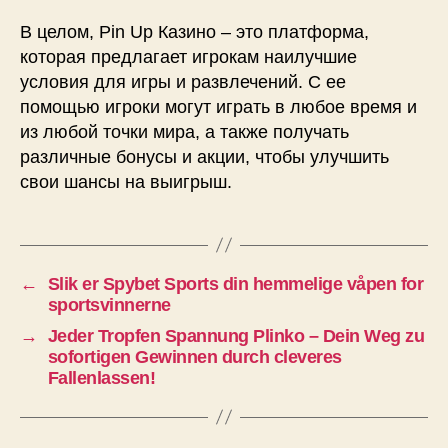
В целом, Pin Up Казино – это платформа,
которая предлагает игрокам наилучшие
условия для игры и развлечений. С ее
помощью игроки могут играть в любое время и
из любой точки мира, а также получать
различные бонусы и акции, чтобы улучшить
свои шансы на выигрыш.
←
Slik er Spybet Sports din hemmelige våpen for
sportsvinnerne
→
Jeder Tropfen Spannung Plinko – Dein Weg zu
sofortigen Gewinnen durch cleveres
Fallenlassen!