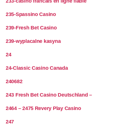
233-casino francais en ligne fiable
235-Spassino Casino
239-Fresh Bet Casino
239-wyplacalne kasyna
24
24-Classic Casino Canada
240682
243 Fresh Bet Casino Deutschland –
2464 – 2475 Revery Play Casino
247