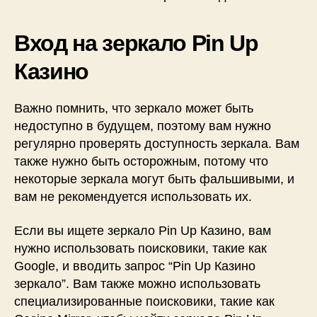
Вход на зеркало Pin Up
Казино
Важно помнить, что зеркало может быть
недоступно в будущем, поэтому вам нужно
регулярно проверять доступность зеркала. Вам
также нужно быть осторожным, потому что
некоторые зеркала могут быть фальшивыми, и
вам не рекомендуется использовать их.
Если вы ищете зеркало Pin Up Казино, вам
нужно использовать поисковики, такие как
Google, и вводить запрос “Pin Up Казино
зеркало”. Вам также можно использовать
специализированные поисковики, такие как