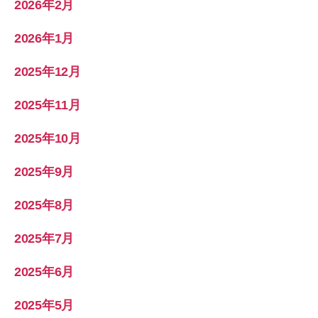
2026年2月
2026年1月
2025年12月
2025年11月
2025年10月
2025年9月
2025年8月
2025年7月
2025年6月
2025年5月