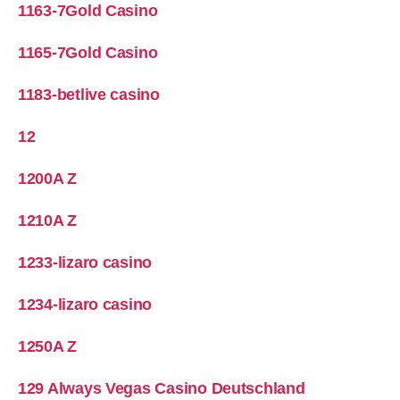
1163-7Gold Casino
1165-7Gold Casino
1183-betlive casino
12
1200A Z
1210A Z
1233-lizaro casino
1234-lizaro casino
1250A Z
129 Always Vegas Casino Deutschland