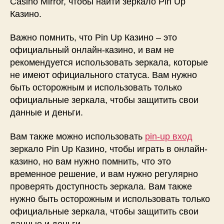
Casino Mirror, чтобы найти зеркало Pin Up
Казино.
Важно помнить, что Pin Up Казино – это
официальный онлайн-казино, и вам не
рекомендуется использовать зеркала, которые
не имеют официального статуса. Вам нужно
быть осторожным и использовать только
официальные зеркала, чтобы защитить свои
данные и деньги.
Вам также можно использовать
pin-up вход
зеркало Pin Up Казино, чтобы играть в онлайн-
казино, но вам нужно помнить, что это
временное решение, и вам нужно регулярно
проверять доступность зеркала. Вам также
нужно быть осторожным и использовать только
официальные зеркала, чтобы защитить свои
данные и деньги.