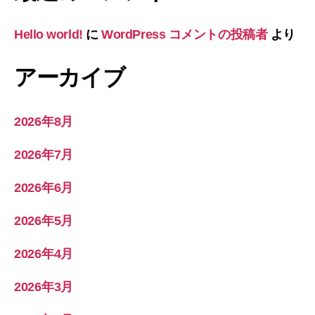
Hello world!
に
WordPress コメントの投稿者
より
アーカイブ
2026年8月
2026年7月
2026年6月
2026年5月
2026年4月
2026年3月