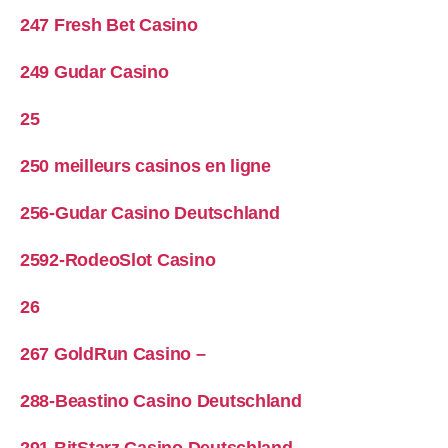
247 Fresh Bet Casino
249 Gudar Casino
25
250 meilleurs casinos en ligne
256-Gudar Casino Deutschland
2592-RodeoSlot Casino
26
267 GoldRun Casino –
288-Beastino Casino Deutschland
291 BitStarz Casino Deutschland-