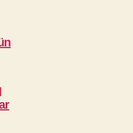
ün
q
ar