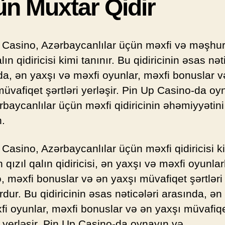
ün Muxtar Qidir
 Casino, Azərbaycanlılar üçün məxfi və məşhur
alın qidiricisi kimi tanınır. Bu qidiricinin əsas nət
da, ən yaxşı və məxfi oyunlar, məxfi bonuslar v
müvafiqet şərtləri yerləşir. Pin Up Casino-da oy
rbaycanlılar üçün məxfi qidiricinin əhəmiyyətini
n.
Casino, Azərbaycanlılar üçün məxfi qidiricisi k
 qızıl qalın qidiricisi, ən yaxşı və məxfi oyunlar
ə, məxfi bonuslar və ən yaxşı müvafiqet şərtləri 
ur. Bu qidiricinin əsas nəticələri arasında, ən
fi oyunlar, məxfi bonuslar və ən yaxşı müvafiq
i yerləşir. Pin Up Casino-da oynayın və