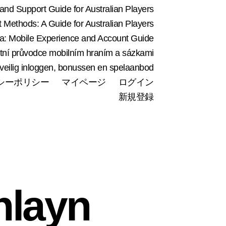
and Support Guide for Australian Players
Methods: A Guide for Australian Players
ia: Mobile Experience and Account Guide
etní průvodce mobilním hraním a sázkami
veilig inloggen, bonussen en spelaanbod
シーポリシー
マイページ
ログイン
新規登録
nlayn