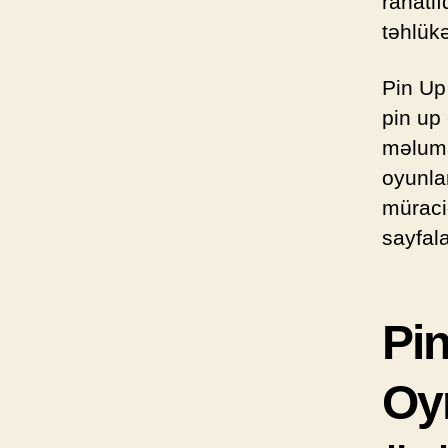
rahatl
təhlükə
Pin Up
pin up 
məluma
oyunla
müraciə
sayfal
Pi
Oyn