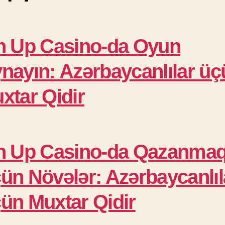
n Up Casino-da Oyun
nayın: Azərbaycanlılar üç
xtar Qidir
n Up Casino-da Qazanma
ün Növələr: Azərbaycanlıl
ün Muxtar Qidir