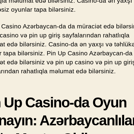
ıqla məlumat edə bilərsiniz. Casino-da ən yaxşı
siz oyunlar tapa bilərsiniz.
 Casino Azərbaycan-da da müraciət edə bilərsi
casino və pin up giriş sayfalarından rahatlıqla
t edə bilərsiniz. Casino-da ən yaxşı və təhlük
r tapa bilərsiniz. Pin Up Casino Azərbaycan-da
t edə bilərsiniz və pin up casino və pin up giri
arından rahatlıqla məlumat edə bilərsiniz.
n Up Casino-da Oyun
ayın: Azərbaycanlıla