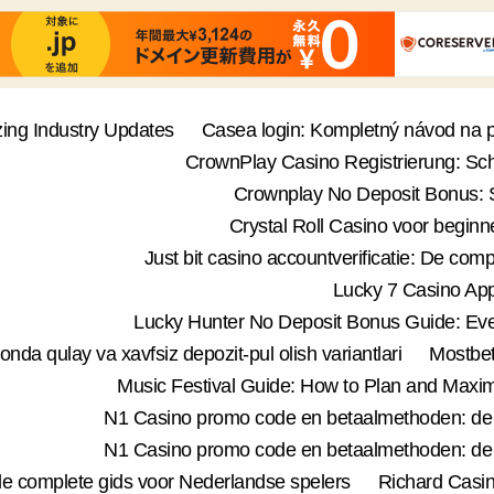
zing Industry Updates
Casea login: Kompletný návod na pr
CrownPlay Casino Registrierung: Schri
Crownplay No Deposit Bonus: S
Crystal Roll Casino voor beginne
Just bit casino accountverificatie: De co
Lucky 7 Casino App
Lucky Hunter No Deposit Bonus Guide: Eve
onda qulay va xavfsiz depozit‑pul olish variantlari
Mostbet
Music Festival Guide: How to Plan and Maxim
N1 Casino promo code en betaalmethoden: de 
N1 Casino promo code en betaalmethoden: de 
e complete gids voor Nederlandse spelers
Richard Casi