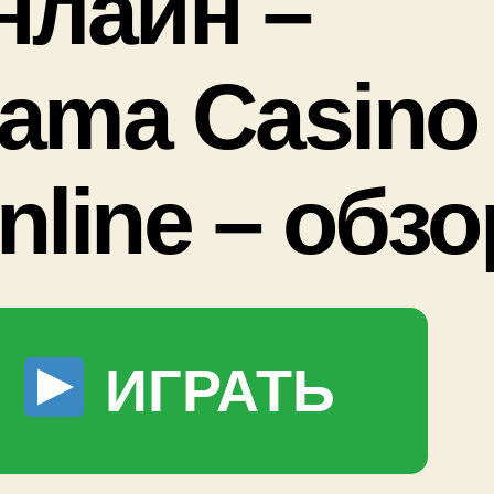
нлайн –
ama Casino
nline – обзо
ИГРАТЬ