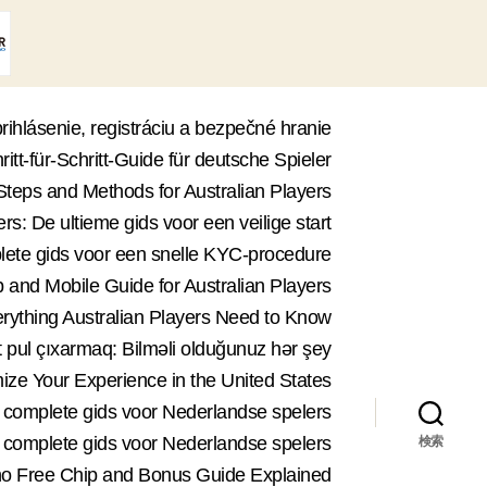
ihlásenie, registráciu a bezpečné hranie
tt‑für‑Schritt‑Guide für deutsche Spieler
teps and Methods for Australian Players
rs: De ultieme gids voor een veilige start
mplete gids voor een snelle KYC-procedure
 and Mobile Guide for Australian Players
rything Australian Players Need to Know
 pul çıxarmaq: Bilməli olduğunuz hər şey
ize Your Experience in the United States
complete gids voor Nederlandse spelers
complete gids voor Nederlandse spelers
検索
no Free Chip and Bonus Guide Explained