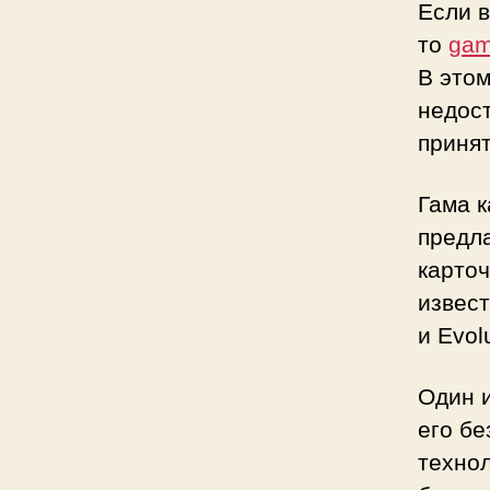
Если 
то
gam
В это
недост
приня
Гама к
предла
карточ
извест
и Evol
Один и
его бе
техно