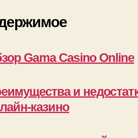
держимое
зор Gama Casino Online
еимущества и недостат
лайн-казино