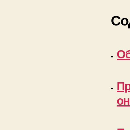
Со
Об
Пр
он