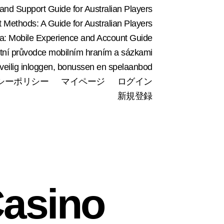
and Support Guide for Australian Players
Methods: A Guide for Australian Players
ia: Mobile Experience and Account Guide
etní průvodce mobilním hraním a sázkami
veilig inloggen, bonussen en spelaanbod
シーポリシー
マイページ
ログイン
新規登録
asino