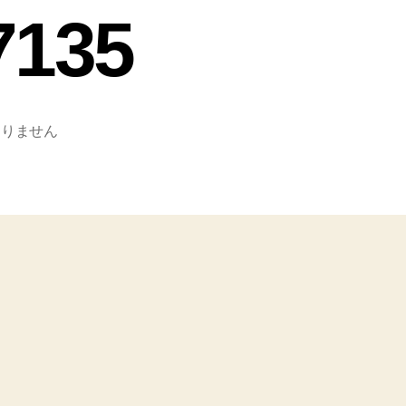
7135
ありません