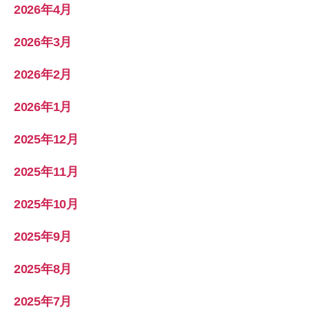
2026年4月
2026年3月
2026年2月
2026年1月
2025年12月
2025年11月
2025年10月
2025年9月
2025年8月
2025年7月