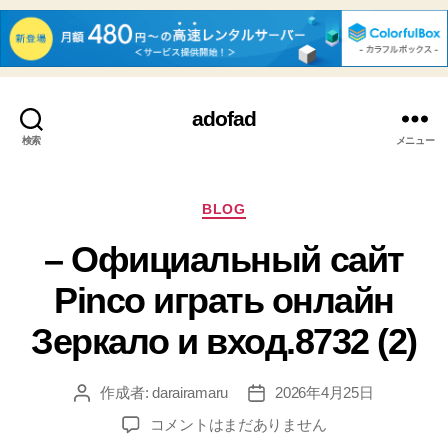
adofad
検索
メニュー
カ
BLOG
テ
– Официальный сайт
ゴ
リ
Pinco играть онлайн
ー
Зеркало и вход.8732 (2)
作成者:
darairamaru
2026年4月25日
投
投
稿
稿
–
コメントはまだありません
者
日
Официальный