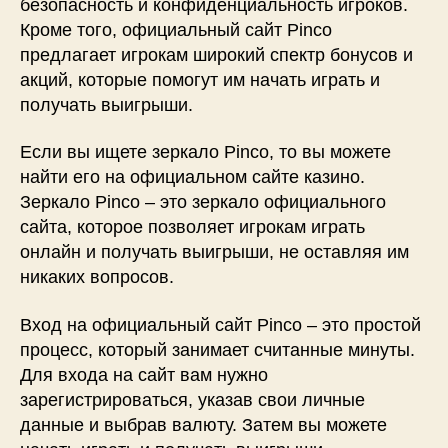
безопасность и конфиденциальность игроков.
Кроме того, официальный сайт Pinco
предлагает игрокам широкий спектр бонусов и
акций, которые помогут им начать играть и
получать выигрыши.
Если вы ищете зеркало Pinco, то вы можете
найти его на официальном сайте казино.
Зеркало Pinco – это зеркало официального
сайта, которое позволяет игрокам играть
онлайн и получать выигрыши, не оставляя им
никаких вопросов.
Вход на официальный сайт Pinco – это простой
процесс, который занимает считанные минуты.
Для входа на сайт вам нужно
зарегистрироваться, указав свои личные
данные и выбрав валюту. Затем вы можете