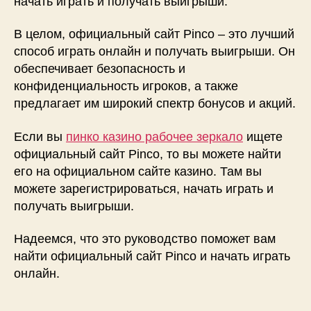
начать играть и получать выигрыши.
В целом, официальный сайт Pinco – это лучший
способ играть онлайн и получать выигрыши. Он
обеспечивает безопасность и
конфиденциальность игроков, а также
предлагает им широкий спектр бонусов и акций.
Если вы
пинко казино рабочее зеркало
ищете
официальный сайт Pinco, то вы можете найти
его на официальном сайте казино. Там вы
можете зарегистрироваться, начать играть и
получать выигрыши.
Надеемся, что это руководство поможет вам
найти официальный сайт Pinco и начать играть
онлайн.