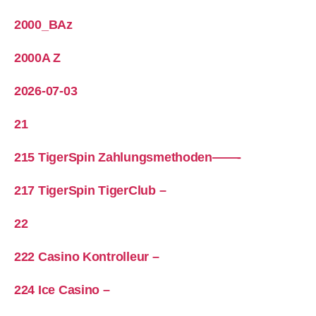
2000_BAz
2000A Z
2026-07-03
21
215 TigerSpin Zahlungsmethoden——-
217 TigerSpin TigerClub –
22
222 Casino Kontrolleur –
224 Ice Casino –