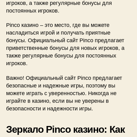
игроков, а также регулярные бонусы для
постоянных игроков.
Pinco казино – это место, где вы можете
насладиться игрой и получать приятные
бонусы. Официальный сайт Pinco предлагает
приветственные бонусы для новых игроков, а
также регулярные бонусы для постоянных
игроков.
Важно! Официальный сайт Pinco предлагает
безопасные и надежные игры, поэтому вы
можете играть с уверенностью. Никогда не
играйте в казино, если вы не уверены в
безопасности и надежности игры.
Зеркало Pinco казино: Как