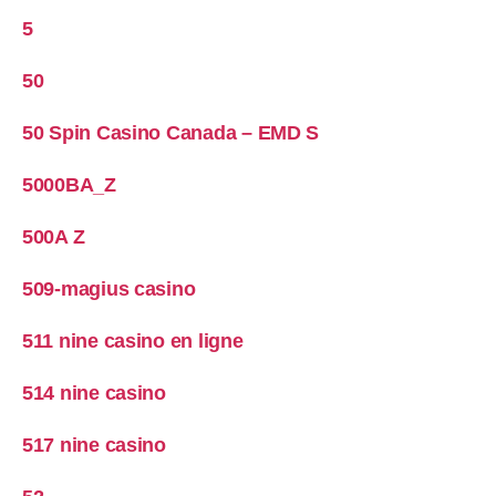
5
50
50 Spin Casino Canada – EMD S
5000BA_Z
500A Z
509-magius casino
511 nine casino en ligne
514 nine casino
517 nine casino