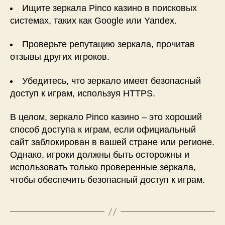
Ищите зеркала Pinco казино в поисковых
системах, таких как Google или Yandex.
Проверьте репутацию зеркала, прочитав
отзывы других игроков.
Убедитесь, что зеркало имеет безопасный
доступ к играм, используя HTTPS.
В целом, зеркало Pinco казино – это хороший
способ доступа к играм, если официальный
сайт заблокирован в вашей стране или регионе.
Однако, игроки должны быть осторожны и
использовать только проверенные зеркала,
чтобы обеспечить безопасный доступ к играм.