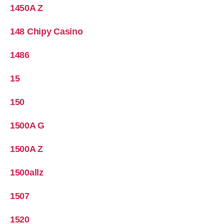
1450A Z
148 Chipy Casino
1486
15
150
1500A G
1500A Z
1500allz
1507
1520