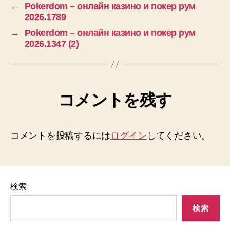
←
Pokerdom – онлайн казино и покер рум
2026.1789
→
Pokerdom – онлайн казино и покер рум
2026.1347 (2)
コメントを残す
コメントを投稿するには
ログイン
してください。
検索
検索