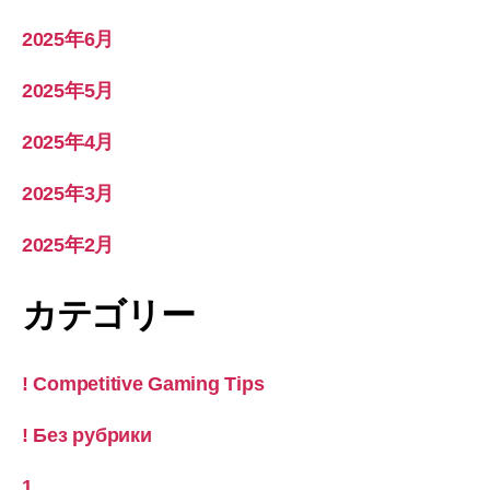
2025年6月
2025年5月
2025年4月
2025年3月
2025年2月
カテゴリー
! Competitive Gaming Tips
! Без рубрики
1