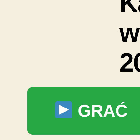
K
w
2
GRAĆ