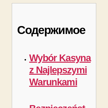
Содержимое
Wybór Kasyna
z Najlepszymi
Warunkami