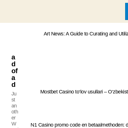
Art News: A Guide to Curating and Utili
a
d
of
a
d
Mostbet Casino to‘lov usullari – O‘zbekist
Ju
st
an
oth
er
W
N1 Casino promo code en betaalmethoden: d