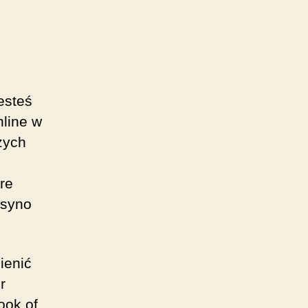
esteś
line w
zych
re
asyno
ienić
r
ook of