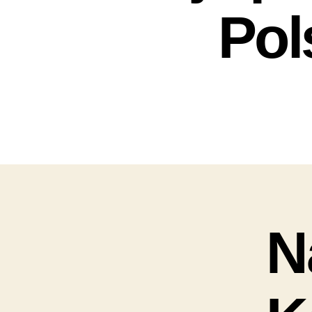
Pol
N