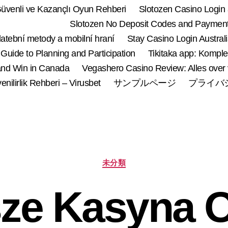
e Güvenli ve Kazançlı Oyun Rehberi
Slotozen Casino Login 
Slotozen No Deposit Codes and Payment 
latební metody a mobilní hraní
Stay Casino Login Austral
l Guide to Planning and Participation
Tikitaka app: Kompl
and Win in Canada
Vegashero Casino Review: Alles over 
enilirlik Rehberi – Virusbet
サンプルページ
プライバ
カ
未分類
テ
ゴ
sze Kasyna O
リ
ー