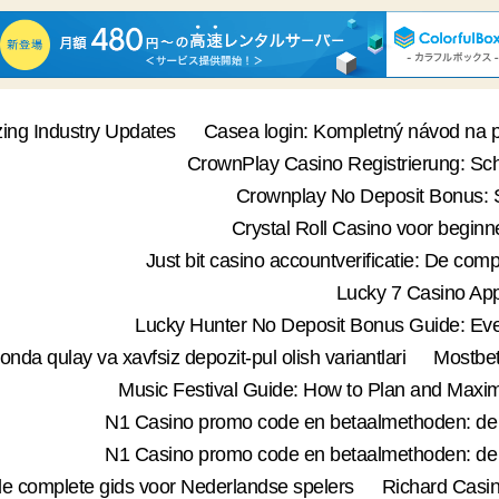
zing Industry Updates
Casea login: Kompletný návod na pr
CrownPlay Casino Registrierung: Schri
Crownplay No Deposit Bonus: S
Crystal Roll Casino voor beginne
Just bit casino accountverificatie: De co
Lucky 7 Casino App
Lucky Hunter No Deposit Bonus Guide: Eve
onda qulay va xavfsiz depozit‑pul olish variantlari
Mostbet
Music Festival Guide: How to Plan and Maxim
N1 Casino promo code en betaalmethoden: de 
N1 Casino promo code en betaalmethoden: de 
e complete gids voor Nederlandse spelers
Richard Casi