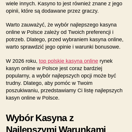
wiele innych. Kasyno to jest również znane z jego
opinii, które są dodawane przez graczy.
Warto zauważyć, że wybór najlepszego kasyna
online w Polsce zależy od Twoich preferencji i
potrzeb. Dlatego, przed wybraniem kasyna online,
warto sprawdzić jego opinie i warunki bonusowe.
W 2026 roku,
top polskie kasyna online
rynek
kasyn online w Polsce jest coraz bardziej
popularny, a wybór najlepszych opcji może być
trudny. Dlatego, aby pomóc w Twoim
poszukiwaniu, przedstawiamy Ci listę najlepszych
kasyn online w Polsce.
Wybór Kasyna z
Najlepszymi Warunkami