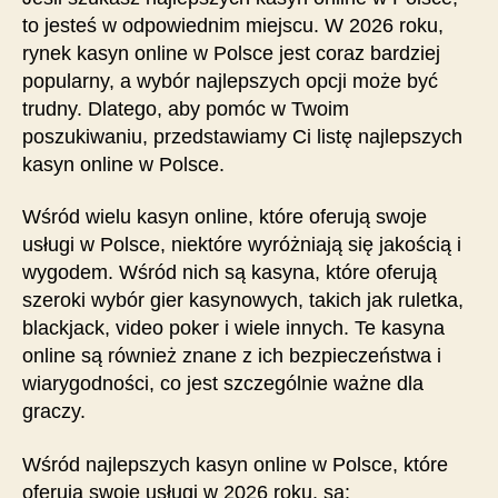
to jesteś w odpowiednim miejscu. W 2026 roku,
rynek kasyn online w Polsce jest coraz bardziej
popularny, a wybór najlepszych opcji może być
trudny. Dlatego, aby pomóc w Twoim
poszukiwaniu, przedstawiamy Ci listę najlepszych
kasyn online w Polsce.
Wśród wielu kasyn online, które oferują swoje
usługi w Polsce, niektóre wyróżniają się jakością i
wygodem. Wśród nich są kasyna, które oferują
szeroki wybór gier kasynowych, takich jak ruletka,
blackjack, video poker i wiele innych. Te kasyna
online są również znane z ich bezpieczeństwa i
wiarygodności, co jest szczególnie ważne dla
graczy.
Wśród najlepszych kasyn online w Polsce, które
oferują swoje usługi w 2026 roku, są: