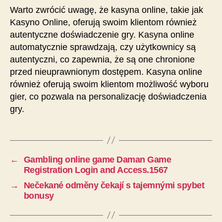
Warto zwrócić uwagę, że kasyna online, takie jak
Kasyno Online, oferują swoim klientom również
autentyczne doświadczenie gry. Kasyna online
automatycznie sprawdzają, czy użytkownicy są
autentyczni, co zapewnia, że są one chronione
przed nieuprawnionym dostępem. Kasyna online
również oferują swoim klientom możliwość wyboru
gier, co pozwala na personalizację doświadczenia
gry.
←
Gambling online game Daman Game
Registration Login and Access.1567
→
Nečekané odměny čekají s tajemnými spybet
bonusy