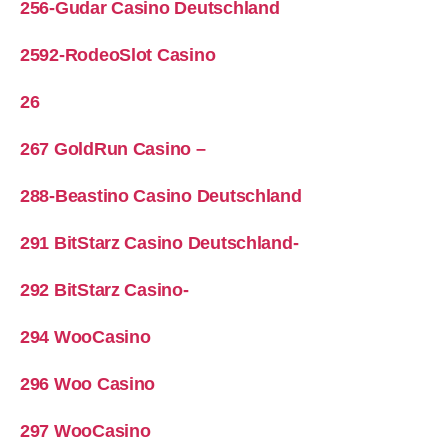
256-Gudar Casino Deutschland
2592-RodeoSlot Casino
26
267 GoldRun Casino –
288-Beastino Casino Deutschland
291 BitStarz Casino Deutschland-
292 BitStarz Casino-
294 WooCasino
296 Woo Casino
297 WooCasino