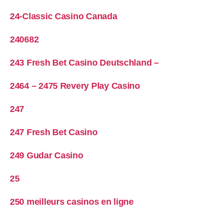
24-Classic Casino Canada
240682
243 Fresh Bet Casino Deutschland –
2464 – 2475 Revery Play Casino
247
247 Fresh Bet Casino
249 Gudar Casino
25
250 meilleurs casinos en ligne