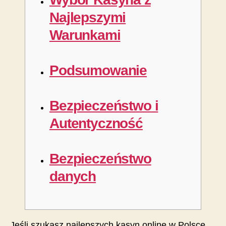
Najlepszymi
Warunkami
Podsumowanie
Bezpieczeństwo i
Autentyczność
Bezpieczeństwo
danych
Jeśli szukasz najlepszych kasyn online w Polsce,