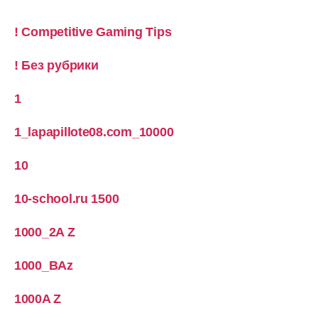
! Competitive Gaming Tips
! Без рубрики
1
1_lapapillote08.com_10000
10
10-school.ru 1500
1000_2A Z
1000_BAz
1000A Z