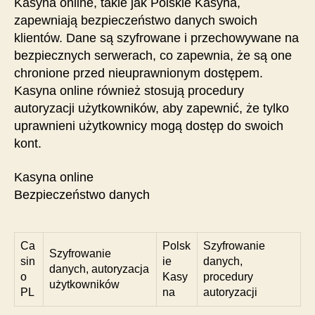
Kasyna online, takie jak Polskie Kasyna,
zapewniają bezpieczeństwo danych swoich
klientów. Dane są szyfrowane i przechowywane na
bezpiecznych serwerach, co zapewnia, że są one
chronione przed nieuprawnionym dostępem.
Kasyna online również stosują procedury
autoryzacji użytkowników, aby zapewnić, że tylko
uprawnieni użytkownicy mogą dostęp do swoich
kont.
Kasyna online
Bezpieczeństwo danych
Ca
Polsk
Szyfrowanie
Szyfrowanie
sin
ie
danych,
danych, autoryzacja
o
Kasy
procedury
użytkowników
PL
na
autoryzacji