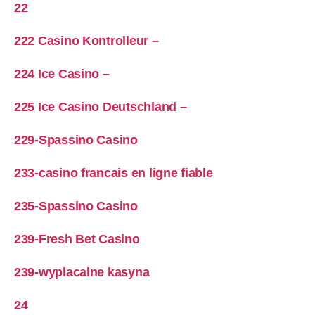
22
222 Casino Kontrolleur –
224 Ice Casino –
225 Ice Casino Deutschland –
229-Spassino Casino
233-casino francais en ligne fiable
235-Spassino Casino
239-Fresh Bet Casino
239-wyplacalne kasyna
24