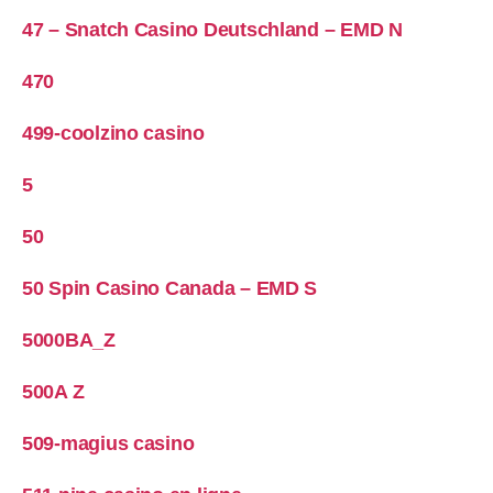
47 – Snatch Casino Deutschland – EMD N
470
499-coolzino casino
5
50
50 Spin Casino Canada – EMD S
5000BA_Z
500A Z
509-magius casino