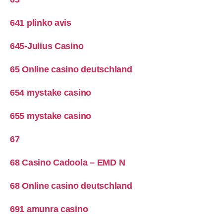
641 plinko avis
645-Julius Casino
65 Online casino deutschland
654 mystake casino
655 mystake casino
67
68 Casino Cadoola – EMD N
68 Online casino deutschland
691 amunra casino