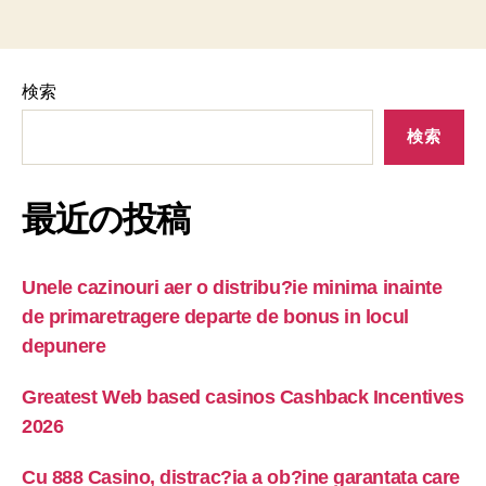
検索
検索
最近の投稿
Unele cazinouri aer o distribu?ie minima inainte
de primaretragere departe de bonus in locul
depunere
Greatest Web based casinos Cashback Incentives
2026
Cu 888 Casino, distrac?ia a ob?ine garantata care