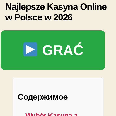
Najlepsze Kasyna Online
w Polsce w 2026
GRAĆ
Содержимое
Wybór Kasyna z