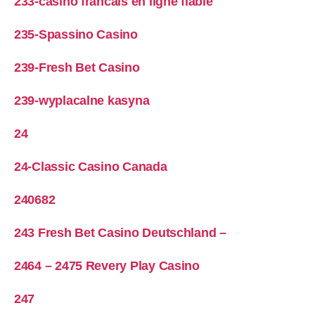
233-casino francais en ligne fiable
235-Spassino Casino
239-Fresh Bet Casino
239-wyplacalne kasyna
24
24-Classic Casino Canada
240682
243 Fresh Bet Casino Deutschland –
2464 – 2475 Revery Play Casino
247