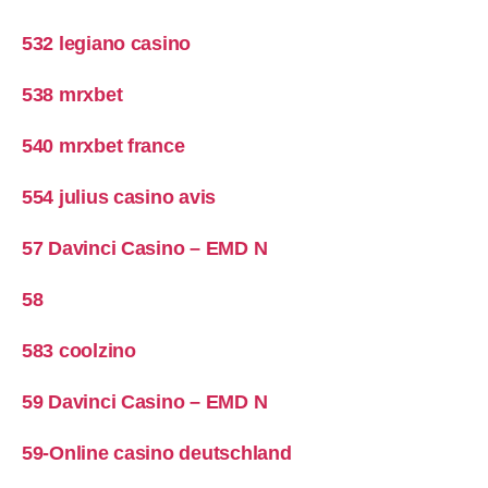
532 legiano casino
538 mrxbet
540 mrxbet france
554 julius casino avis
57 Davinci Casino – EMD N
58
583 coolzino
59 Davinci Casino – EMD N
59-Online casino deutschland