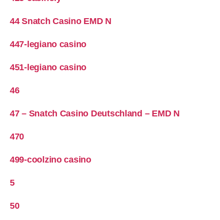
44 Snatch Casino EMD N
447-legiano casino
451-legiano casino
46
47 – Snatch Casino Deutschland – EMD N
470
499-coolzino casino
5
50