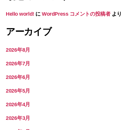
Hello world!
に
WordPress コメントの投稿者
より
アーカイブ
2026年8月
2026年7月
2026年6月
2026年5月
2026年4月
2026年3月