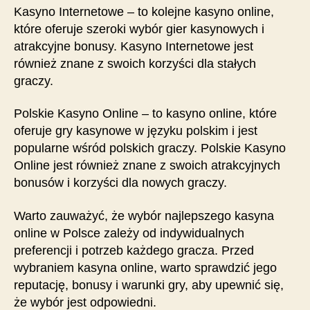
Kasyno Internetowe – to kolejne kasyno online,
które oferuje szeroki wybór gier kasynowych i
atrakcyjne bonusy. Kasyno Internetowe jest
również znane z swoich korzyści dla stałych
graczy.
Polskie Kasyno Online – to kasyno online, które
oferuje gry kasynowe w języku polskim i jest
popularne wśród polskich graczy. Polskie Kasyno
Online jest również znane z swoich atrakcyjnych
bonusów i korzyści dla nowych graczy.
Warto zauważyć, że wybór najlepszego kasyna
online w Polsce zależy od indywidualnych
preferencji i potrzeb każdego gracza. Przed
wybraniem kasyna online, warto sprawdzić jego
reputację, bonusy i warunki gry, aby upewnić się,
że wybór jest odpowiedni.