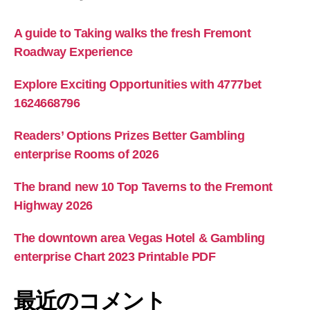
A guide to Taking walks the fresh Fremont
Roadway Experience
Explore Exciting Opportunities with 4777bet
1624668796
Readers’ Options Prizes Better Gambling
enterprise Rooms of 2026
The brand new 10 Top Taverns to the Fremont
Highway 2026
The downtown area Vegas Hotel & Gambling
enterprise Chart 2023 Printable PDF
最近のコメント