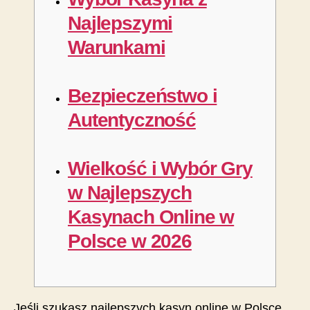
Najlepszymi
Warunkami
Bezpieczeństwo i
Autentyczność
Wielkość i Wybór Gry
w Najlepszych
Kasynach Online w
Polsce w 2026
Jeśli szukasz najlepszych kasyn online w Polsce,