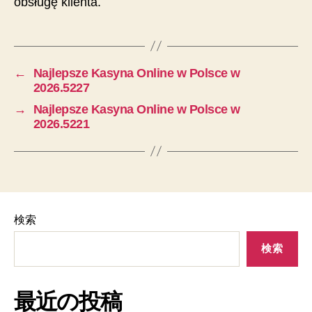
obsługę klienta.
←
Najlepsze Kasyna Online w Polsce w
2026.5227
→
Najlepsze Kasyna Online w Polsce w
2026.5221
検索
検索
最近の投稿