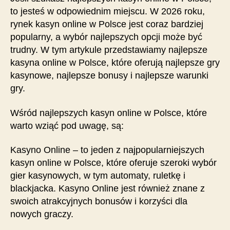
to jesteś w odpowiednim miejscu. W 2026 roku,
rynek kasyn online w Polsce jest coraz bardziej
popularny, a wybór najlepszych opcji może być
trudny. W tym artykule przedstawiamy najlepsze
kasyna online w Polsce, które oferują najlepsze gry
kasynowe, najlepsze bonusy i najlepsze warunki
gry.
Wśród najlepszych kasyn online w Polsce, które
warto wziąć pod uwagę, są:
Kasyno Online – to jeden z najpopularniejszych
kasyn online w Polsce, które oferuje szeroki wybór
gier kasynowych, w tym automaty, ruletkę i
blackjacka. Kasyno Online jest również znane z
swoich atrakcyjnych bonusów i korzyści dla
nowych graczy.