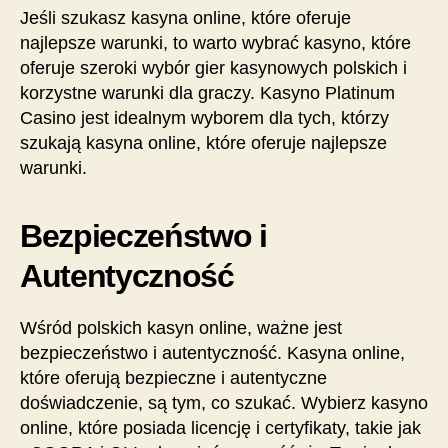
Jeśli szukasz kasyna online, które oferuje
najlepsze warunki, to warto wybrać kasyno, które
oferuje szeroki wybór gier kasynowych polskich i
korzystne warunki dla graczy. Kasyno Platinum
Casino jest idealnym wyborem dla tych, którzy
szukają kasyna online, które oferuje najlepsze
warunki.
Bezpieczeństwo i
Autentyczność
Wśród polskich kasyn online, ważne jest
bezpieczeństwo i autentyczność. Kasyna online,
które oferują bezpieczne i autentyczne
doświadczenie, są tym, co szukać. Wybierz kasyno
online, które posiada licencję i certyfikaty, takie jak