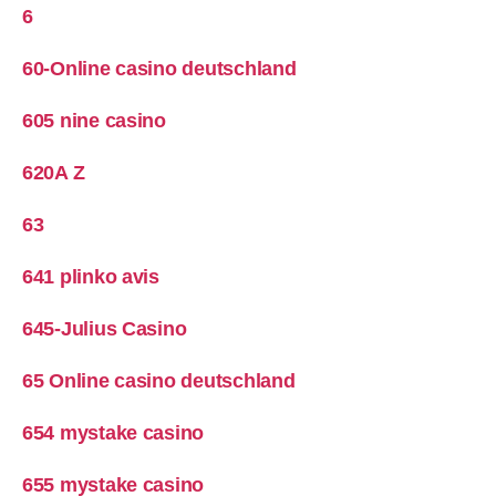
6
60-Online casino deutschland
605 nine casino
620A Z
63
641 plinko avis
645-Julius Casino
65 Online casino deutschland
654 mystake casino
655 mystake casino