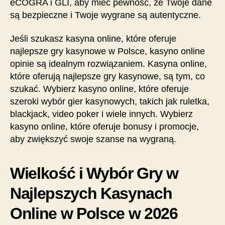
eCOGRA i GLI, aby mieć pewność, że Twoje dane
są bezpieczne i Twoje wygrane są autentyczne.
Jeśli szukasz kasyna online, które oferuje
najlepsze gry kasynowe w Polsce, kasyno online
opinie są idealnym rozwiązaniem. Kasyna online,
które oferują najlepsze gry kasynowe, są tym, co
szukać. Wybierz kasyno online, które oferuje
szeroki wybór gier kasynowych, takich jak ruletka,
blackjack, video poker i wiele innych. Wybierz
kasyno online, które oferuje bonusy i promocje,
aby zwiększyć swoje szanse na wygraną.
Wielkość i Wybór Gry w
Najlepszych Kasynach
Online w Polsce w 2026