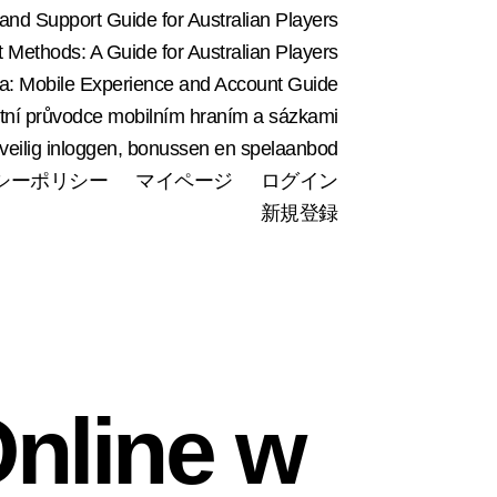
and Support Guide for Australian Players
Methods: A Guide for Australian Players
ia: Mobile Experience and Account Guide
etní průvodce mobilním hraním a sázkami
veilig inloggen, bonussen en spelaanbod
シーポリシー
マイページ
ログイン
新規登録
nline w