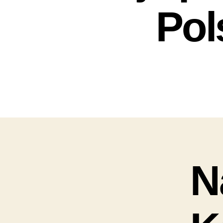
Pol
N