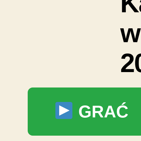
K
w
2
GRAĆ