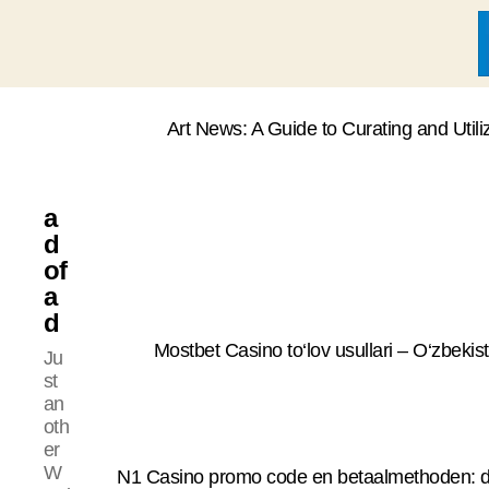
Art News: A Guide to Curating and Utili
a
d
of
a
d
Mostbet Casino to‘lov usullari – O‘zbekist
Ju
st
an
oth
er
W
N1 Casino promo code en betaalmethoden: d