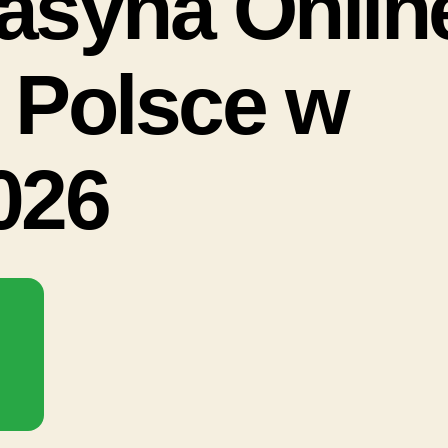
asyna Onlin
 Polsce w
026