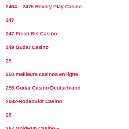
2464 – 2475 Revery Play Casino
247
247 Fresh Bet Casino
249 Gudar Casino
25
250 meilleurs casinos en ligne
256-Gudar Casino Deutschland
2592-RodeoSlot Casino
26
267 GoldRun Casino –