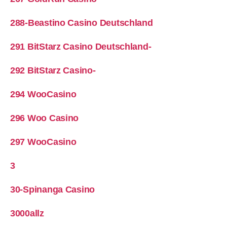
288-Beastino Casino Deutschland
291 BitStarz Casino Deutschland-
292 BitStarz Casino-
294 WooCasino
296 Woo Casino
297 WooCasino
3
30-Spinanga Casino
3000allz