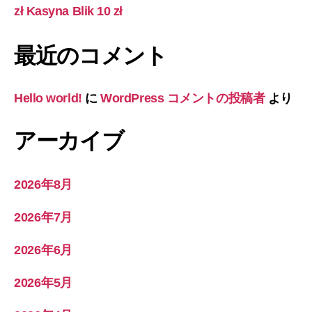
zł Kasyna Blik 10 zł
最近のコメント
Hello world!
に
WordPress コメントの投稿者
より
アーカイブ
2026年8月
2026年7月
2026年6月
2026年5月