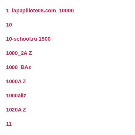
1_lapapillote08.com_10000
10
10-school.ru 1500
1000_2A Z
1000_BAz
1000A Z
1000allz
1020A Z
11