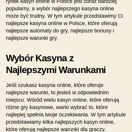
rynek kasyn online w Polsce jest coraz bardziej
popularny, a wybór najlepszego kasyna online
może być trudny. W tym artykule przedstawimy Ci
najlepsze kasyna online w Polsce, które oferują
najlepsze automaty do gry, najlepsze bonusy i
najlepsze warunki gry.
Wybór Kasyna z
Najlepszymi Warunkami
Jeśli szukasz kasyna online, które oferuje
najlepsze warunki, to jesteś w odpowiednim
miejscu. Wśród wielu kasyn online, które oferują
różne gry kasynowe, warto wybrać to, które
najlepiej spełnia twoje oczekiwania. W tym artykule
przedstawiamy kilka najlepszych kasyn online,
które oferują najlepsze warunki dla graczy.