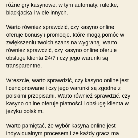
różne gry kasynowe, w tym automaty, ruletke,
blackjacka i wiele innych.
Warto również sprawdzić, czy kasyno online
oferuje bonusy i promocje, które mogą pomóc w
zwiększeniu twoich szans na wygraną. Warto
również sprawdzić, czy kasyno online oferuje
obsługę klienta 24/7 i czy jego warunki są
transparentne.
Wreszcie, warto sprawdzić, czy kasyno online jest
licencjonowane i czy jego warunki są zgodne z
polskimi przepisami. Warto również sprawdzić, czy
kasyno online oferuje płatności i obsługę klienta w
języku polskim.
Warto pamiętać, że wybór kasyna online jest
indywidualnym procesem i że każdy gracz ma