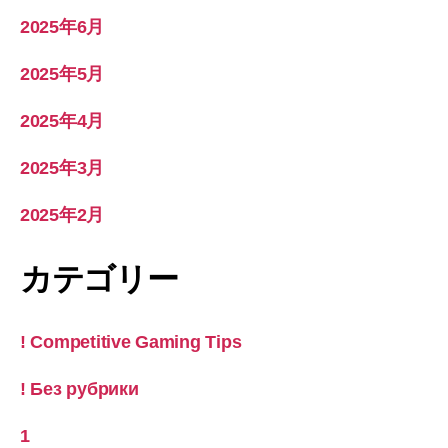
2025年6月
2025年5月
2025年4月
2025年3月
2025年2月
カテゴリー
! Competitive Gaming Tips
! Без рубрики
1