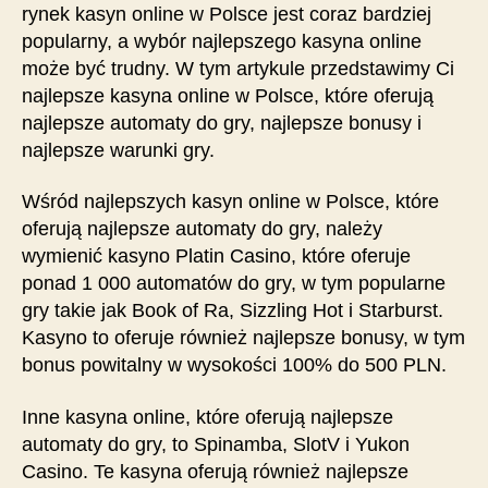
rynek kasyn online w Polsce jest coraz bardziej
popularny, a wybór najlepszego kasyna online
może być trudny. W tym artykule przedstawimy Ci
najlepsze kasyna online w Polsce, które oferują
najlepsze automaty do gry, najlepsze bonusy i
najlepsze warunki gry.
Wśród najlepszych kasyn online w Polsce, które
oferują najlepsze automaty do gry, należy
wymienić kasyno Platin Casino, które oferuje
ponad 1 000 automatów do gry, w tym popularne
gry takie jak Book of Ra, Sizzling Hot i Starburst.
Kasyno to oferuje również najlepsze bonusy, w tym
bonus powitalny w wysokości 100% do 500 PLN.
Inne kasyna online, które oferują najlepsze
automaty do gry, to Spinamba, SlotV i Yukon
Casino. Te kasyna oferują również najlepsze