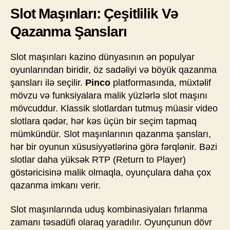
Slot Maşınları: Çeşitlilik Və
Qazanma Şansları
Slot maşınları kazino dünyasının ən populyar
oyunlarından biridir, öz sadəliyi və böyük qazanma
şansları ilə seçilir.
Pinco
platformasında, müxtəlif
mövzu və funksiyalara malik yüzlərlə slot maşını
mövcuddur. Klassik slotlardan tutmuş müasir video
slotlara qədər, hər kəs üçün bir seçim tapmaq
mümkündür. Slot maşınlarının qazanma şansları,
hər bir oyunun xüsusiyyətlərinə görə fərqlənir. Bəzi
slotlar daha yüksək RTP (Return to Player)
göstəricisinə malik olmaqla, oyunçulara daha çox
qazanma imkanı verir.
Slot maşınlarında uduş kombinasiyaları fırlanma
zamanı təsadüfi olaraq yaradılır. Oyunçunun dövr