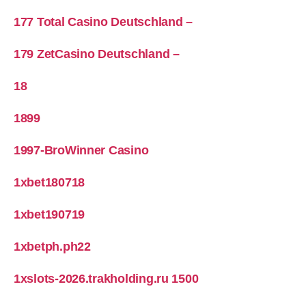
177 Total Casino Deutschland –
179 ZetCasino Deutschland –
18
1899
1997-BroWinner Casino
1xbet180718
1xbet190719
1xbetph.ph22
1xslots-2026.trakholding.ru 1500