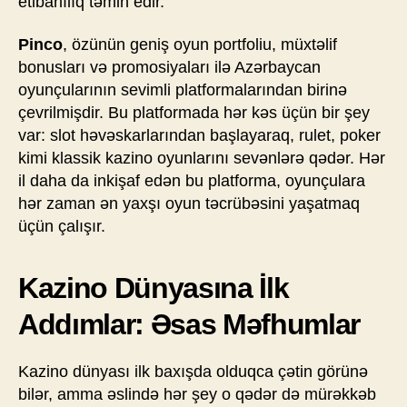
etibarlılıq təmin edir.
Pinco
, özünün geniş oyun portfoliu, müxtəlif
bonusları və promosiyaları ilə Azərbaycan
oyunçularının sevimli platformalarından birinə
çevrilmişdir. Bu platformada hər kəs üçün bir şey
var: slot həvəskarlarından başlayaraq, rulet, poker
kimi klassik kazino oyunlarını sevənlərə qədər. Hər
il daha da inkişaf edən bu platforma, oyunçulara
hər zaman ən yaxşı oyun təcrübəsini yaşatmaq
üçün çalışır.
Kazino Dünyasına İlk
Addımlar: Əsas Məfhumlar
Kazino dünyası ilk baxışda olduqca çətin görünə
bilər, amma əslində hər şey o qədər də mürəkkəb