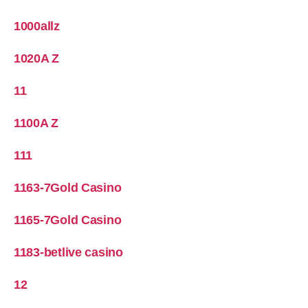
1000allz
1020A Z
11
1100A Z
111
1163-7Gold Casino
1165-7Gold Casino
1183-betlive casino
12