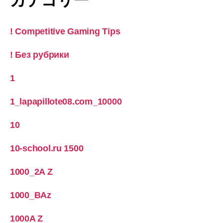
カテゴリー
! Competitive Gaming Tips
! Без рубрики
1
1_lapapillote08.com_10000
10
10-school.ru 1500
1000_2A Z
1000_BAz
1000A Z