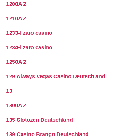
1200A Z
1210A Z
1233-lizaro casino
1234-lizaro casino
1250A Z
129 Always Vegas Casino Deutschland
13
1300A Z
135 Slotozen Deutschland
139 Casino Brango Deutschland