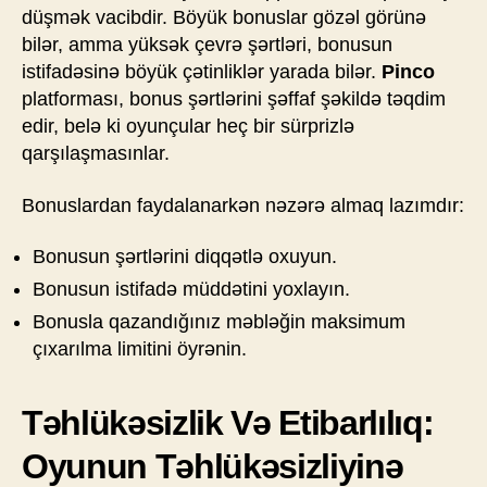
düşmək vacibdir. Böyük bonuslar gözəl görünə
bilər, amma yüksək çevrə şərtləri, bonusun
istifadəsinə böyük çətinliklər yarada bilər.
Pinco
platforması, bonus şərtlərini şəffaf şəkildə təqdim
edir, belə ki oyunçular heç bir sürprizlə
qarşılaşmasınlar.
Bonuslardan faydalanarkən nəzərə almaq lazımdır:
Bonusun şərtlərini diqqətlə oxuyun.
Bonusun istifadə müddətini yoxlayın.
Bonusla qazandığınız məbləğin maksimum
çıxarılma limitini öyrənin.
Təhlükəsizlik Və Etibarlılıq:
Oyunun Təhlükəsizliyinə