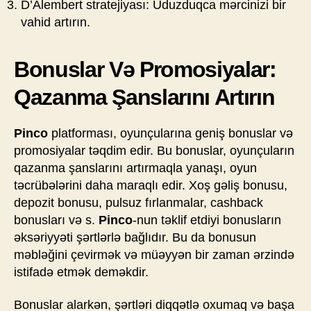
D’Alembert stratejiyası: Uduzduqca mərcinizi bir
vahid artırın.
Bonuslar Və Promosiyalar:
Qazanma Şanslarını Artırın
Pinco
platforması, oyunçularına geniş bonuslar və
promosiyalar təqdim edir. Bu bonuslar, oyunçuların
qazanma şanslarını artırmaqla yanaşı, oyun
təcrübələrini daha maraqlı edir. Xoş gəliş bonusu,
depozit bonusu, pulsuz fırlanmalar, cashback
bonusları və s.
Pinco
-nun təklif etdiyi bonusların
əksəriyyəti şərtlərlə bağlıdır. Bu da bonusun
məbləğini çevirmək və müəyyən bir zaman ərzində
istifadə etmək deməkdir.
Bonuslar alarkən, şərtləri diqqətlə oxumaq və başa