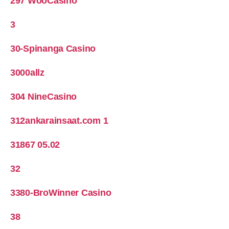
297 WooCasino
3
30-Spinanga Casino
3000allz
304 NineCasino
312ankarainsaat.com 1
31867 05.02
32
3380-BroWinner Casino
38