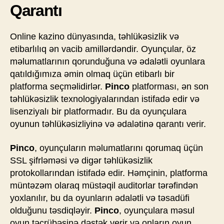
Qarantı
Online kazino dünyasında, təhlükəsizlik və
etibarlılıq ən vacib amillərdəndir. Oyunçular, öz
məlumatlarının qorunduğuna və ədalətli oyunlara
qatıldığımıza əmin olmaq üçün etibarlı bir
platforma seçməlidirlər.
Pinco
platforması, ən son
təhlükəsizlik texnologiyalarından istifadə edir və
lisenziyalı bir platformadır. Bu da oyunçulara
oyunun təhlükəsizliyinə və ədalətinə qarantı verir.
Pinco
, oyunçuların məlumatlarını qorumaq üçün
SSL şifrləməsi və digər təhlükəsizlik
protokollarından istifadə edir. Həmçinin, platforma
müntəzəm olaraq müstəqil auditorlar tərəfindən
yoxlanılır, bu da oyunların ədalətli və təsadüfi
olduğunu təsdiqləyir.
Pinco
, oyunçulara məsul
oyun təcrübəsinə dəstək verir və onların oyun