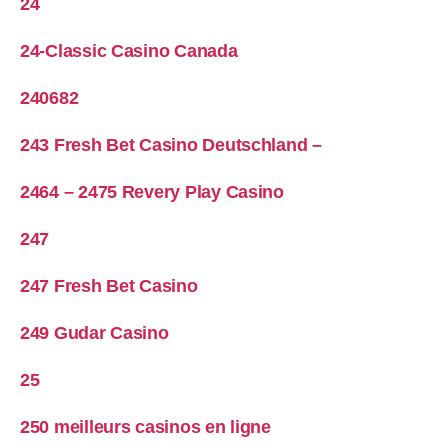
24
24-Classic Casino Canada
240682
243 Fresh Bet Casino Deutschland –
2464 – 2475 Revery Play Casino
247
247 Fresh Bet Casino
249 Gudar Casino
25
250 meilleurs casinos en ligne