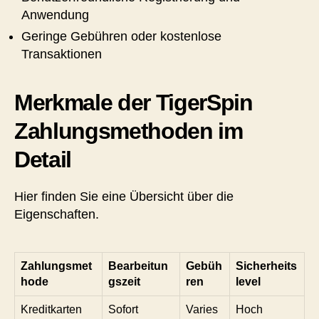
Anwendung
Geringe Gebühren oder kostenlose
Transaktionen
Merkmale der TigerSpin
Zahlungsmethoden im
Detail
Hier finden Sie eine Übersicht über die
Eigenschaften.
Zahlungsmet
Bearbeitun
Gebüh
Sicherheits
hode
gszeit
ren
level
Kreditkarten
Sofort
Varies
Hoch