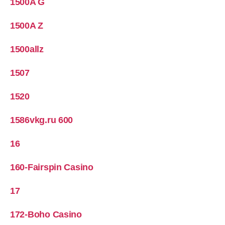
1500A G
1500A Z
1500allz
1507
1520
1586vkg.ru 600
16
160-Fairspin Casino
17
172-Boho Casino