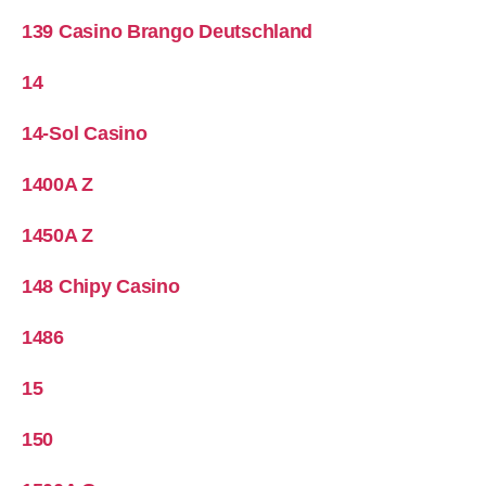
139 Casino Brango Deutschland
14
14-Sol Casino
1400A Z
1450A Z
148 Chipy Casino
1486
15
150