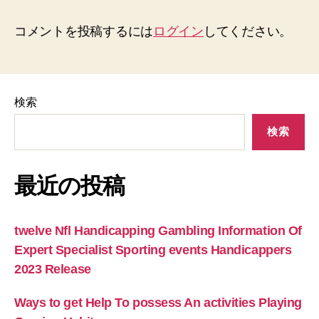
コメントを投稿するには
ログイン
してください。
検索
検索
最近の投稿
twelve Nfl Handicapping Gambling Information Of
Expert Specialist Sporting events Handicappers
2023 Release
Ways to get Help To possess An activities Playing