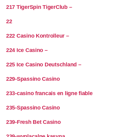
217 TigerSpin TigerClub –
22
222 Casino Kontrolleur –
224 Ice Casino –
225 Ice Casino Deutschland –
229-Spassino Casino
233-casino francais en ligne fiable
235-Spassino Casino
239-Fresh Bet Casino
239-wyplacalne kasyna