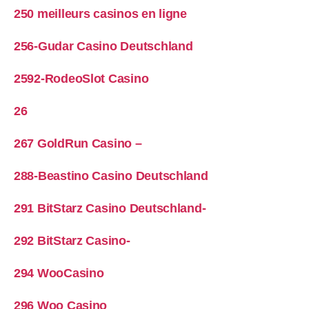
250 meilleurs casinos en ligne
256-Gudar Casino Deutschland
2592-RodeoSlot Casino
26
267 GoldRun Casino –
288-Beastino Casino Deutschland
291 BitStarz Casino Deutschland-
292 BitStarz Casino-
294 WooCasino
296 Woo Casino