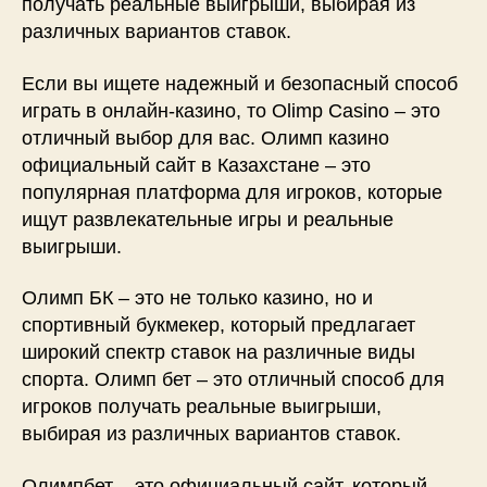
получать реальные выигрыши, выбирая из
различных вариантов ставок.
Если вы ищете надежный и безопасный способ
играть в онлайн-казино, то Olimp Casino – это
отличный выбор для вас. Олимп казино
официальный сайт в Казахстане – это
популярная платформа для игроков, которые
ищут развлекательные игры и реальные
выигрыши.
Олимп БК – это не только казино, но и
спортивный букмекер, который предлагает
широкий спектр ставок на различные виды
спорта. Олимп бет – это отличный способ для
игроков получать реальные выигрыши,
выбирая из различных вариантов ставок.
Олимпбет – это официальный сайт, который