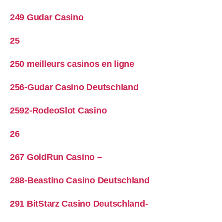
249 Gudar Casino
25
250 meilleurs casinos en ligne
256-Gudar Casino Deutschland
2592-RodeoSlot Casino
26
267 GoldRun Casino –
288-Beastino Casino Deutschland
291 BitStarz Casino Deutschland-