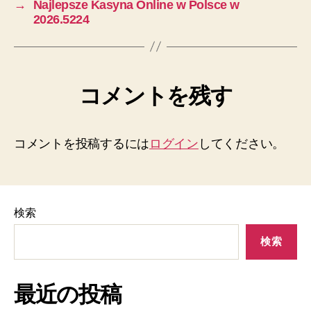
→
Najlepsze Kasyna Online w Polsce w
2026.5224
コメントを残す
コメントを投稿するには
ログイン
してください。
検索
検索
最近の投稿