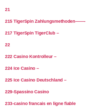
21
215 TigerSpin Zahlungsmethoden——-
217 TigerSpin TigerClub –
22
222 Casino Kontrolleur –
224 Ice Casino –
225 Ice Casino Deutschland –
229-Spassino Casino
233-casino francais en ligne fiable