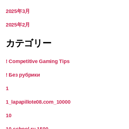
2025年3月
2025年2月
カテゴリー
! Competitive Gaming Tips
! Без рубрики
1
1_lapapillote08.com_10000
10
10-school.ru 1500