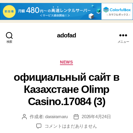
adofad
検索
メニュー
カ
NEWS
テ
официальный сайт в
ゴ
リ
Казахстане Olimp
ー
Casino.17084 (3)
作成者:
darairamaru
2026年4月24日
投
投
稿
稿
официальный
コメントはまだありません
者
日
сайт