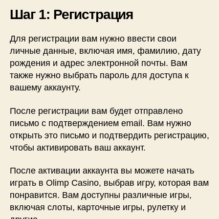
Шаг 1: Регистрация
Для регистрации вам нужно ввести свои
личные данные, включая имя, фамилию, дату
рождения и адрес электронной почты. Вам
также нужно выбрать пароль для доступа к
вашему аккаунту.
После регистрации вам будет отправлено
письмо с подтверждением email. Вам нужно
открыть это письмо и подтвердить регистрацию,
чтобы активировать ваш аккаунт.
После активации аккаунта вы можете начать
играть в Olimp Casino, выбрав игру, которая вам
понравится. Вам доступны различные игры,
включая слоты, карточные игры, рулетку и