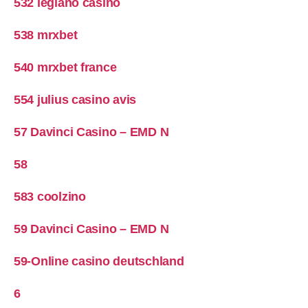
532 legiano casino
538 mrxbet
540 mrxbet france
554 julius casino avis
57 Davinci Casino – EMD N
58
583 coolzino
59 Davinci Casino – EMD N
59-Online casino deutschland
6