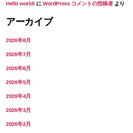
Hello world!
に
WordPress コメントの投稿者
より
アーカイブ
2026年8月
2026年7月
2026年6月
2026年5月
2026年4月
2026年3月
2026年2月