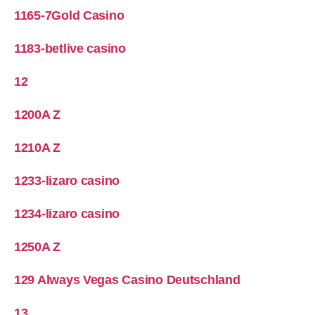
1165-7Gold Casino
1183-betlive casino
12
1200A Z
1210A Z
1233-lizaro casino
1234-lizaro casino
1250A Z
129 Always Vegas Casino Deutschland
13