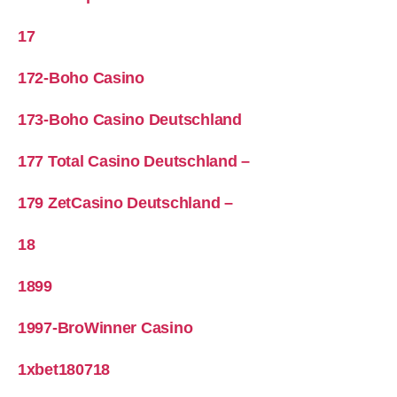
17
172-Boho Casino
173-Boho Casino Deutschland
177 Total Casino Deutschland –
179 ZetCasino Deutschland –
18
1899
1997-BroWinner Casino
1xbet180718