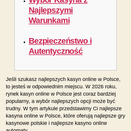
Najlepszymi
Warunkami
Bezpieczeństwo i
Autentyczność
Jeśli szukasz najlepszych kasyn online w Polsce,
to jesteś w odpowiednim miejscu. W 2026 roku,
rynek kasyn online w Polsce jest coraz bardziej
popularny, a wybór najlepszych opcji może być
trudny. W tym artykule przedstawimy Ci najlepsze
kasyna online w Polsce, które oferują najlepsze gry
kasynowe polskie i najlepsze kasyno online
automaty.