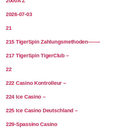
2000A Z
2026-07-03
21
215 TigerSpin Zahlungsmethoden——-
217 TigerSpin TigerClub –
22
222 Casino Kontrolleur –
224 Ice Casino –
225 Ice Casino Deutschland –
229-Spassino Casino