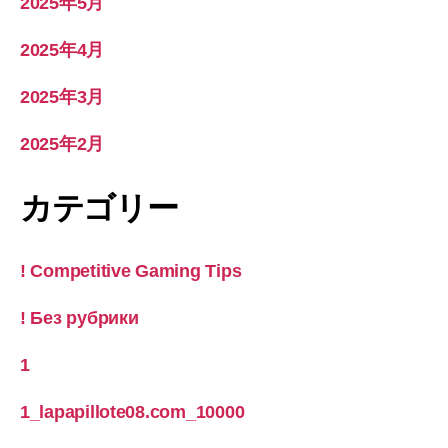
2025年5月
2025年4月
2025年3月
2025年2月
カテゴリー
! Competitive Gaming Tips
! Без рубрики
1
1_lapapillote08.com_10000