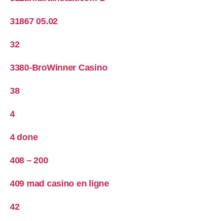
31867 05.02
32
3380-BroWinner Casino
38
4
4 done
408 – 200
409 mad casino en ligne
42