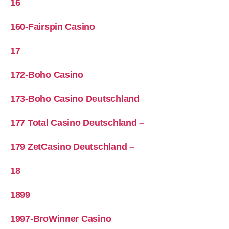
16
160-Fairspin Casino
17
172-Boho Casino
173-Boho Casino Deutschland
177 Total Casino Deutschland –
179 ZetCasino Deutschland –
18
1899
1997-BroWinner Casino