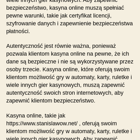
bezpieczeństwo, kasyna online muszą spełniać
pewne warunki, takie jak certyfikat licencji,
szyfrowanie danych i zapewnienie bezpieczeństwa
płatności.
Autentyczność jest równie ważna, ponieważ
pozwala klientom kasyna online na pewne, że ich
dane są bezpieczne i nie są wykorzystywane przez
osoby trzecie. Kasyna online, które oferują swoim
klientom możliwość gry w automaty, karty, ruletke i
wiele innych gier kasynowych, muszą zapewnić
autentyczność swoich stron internetowych, aby
zapewnić klientom bezpieczeństwo.
Kasyna online, takie jak
https://www.stanislawow.net/ , oferują swoim
klientom możliwość gry w automaty, karty, ruletke i
wiele innych gier kasynowych. Aby zapewnić