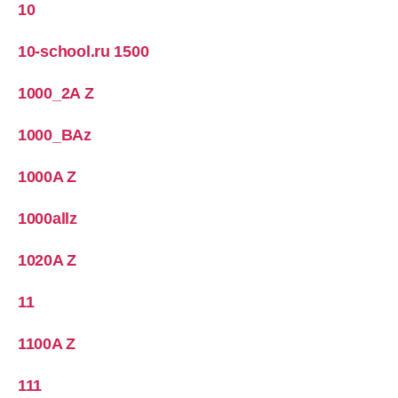
10
10-school.ru 1500
1000_2A Z
1000_BAz
1000A Z
1000allz
1020A Z
11
1100A Z
111