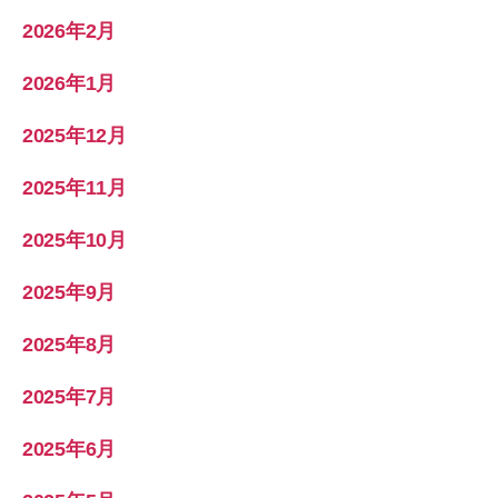
2026年2月
2026年1月
2025年12月
2025年11月
2025年10月
2025年9月
2025年8月
2025年7月
2025年6月