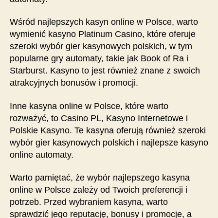
Wśród najlepszych kasyn online w Polsce, warto
wymienić kasyno Platinum Casino, które oferuje
szeroki wybór gier kasynowych polskich, w tym
popularne gry automaty, takie jak Book of Ra i
Starburst. Kasyno to jest również znane z swoich
atrakcyjnych bonusów i promocji.
Inne kasyna online w Polsce, które warto
rozważyć, to Casino PL, Kasyno Internetowe i
Polskie Kasyno. Te kasyna oferują również szeroki
wybór gier kasynowych polskich i najlepsze kasyno
online automaty.
Warto pamiętać, że wybór najlepszego kasyna
online w Polsce zależy od Twoich preferencji i
potrzeb. Przed wybraniem kasyna, warto
sprawdzić jego reputację, bonusy i promocje, a