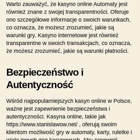
Warto zauważyć, że kasyno online Automaty jest
również znane z swojej transparentności. Oferuje
ono szczegółowe informacje o swoich warunkach,
co oznacza, że możesz zrozumieć, jakie są
warunki gry. Kasyno internetowe jest również
transparentne w swoich transakcjach, co oznacza,
że możesz zrozumieć, jakie są warunki płatności.
Bezpieczeństwo i
Autentyczność
Wśród najpopularniejszych kasyn online w Polsce,
ważne jest zapewnienie bezpieczeństwa i
autentyczności. Kasyna online, takie jak
https://www.stanislawow.net/ , oferują swoim
klientom możliwość gry w automaty, karty, ruletke i
wiele innych gier kasynowych. Aby zapewnić