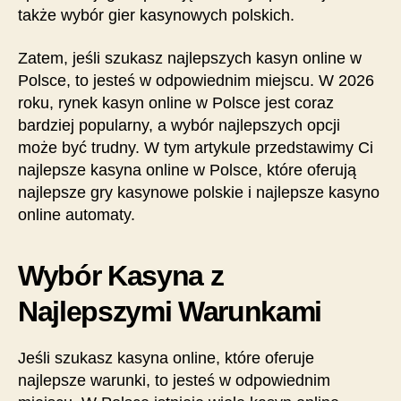
także wybór gier kasynowych polskich.
Zatem, jeśli szukasz najlepszych kasyn online w
Polsce, to jesteś w odpowiednim miejscu. W 2026
roku, rynek kasyn online w Polsce jest coraz
bardziej popularny, a wybór najlepszych opcji
może być trudny. W tym artykule przedstawimy Ci
najlepsze kasyna online w Polsce, które oferują
najlepsze gry kasynowe polskie i najlepsze kasyno
online automaty.
Wybór Kasyna z
Najlepszymi Warunkami
Jeśli szukasz kasyna online, które oferuje
najlepsze warunki, to jesteś w odpowiednim