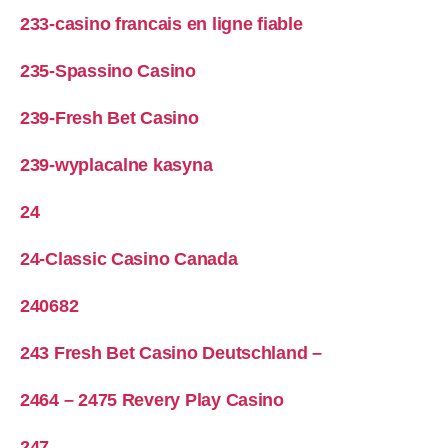
233-casino francais en ligne fiable
235-Spassino Casino
239-Fresh Bet Casino
239-wyplacalne kasyna
24
24-Classic Casino Canada
240682
243 Fresh Bet Casino Deutschland –
2464 – 2475 Revery Play Casino
247