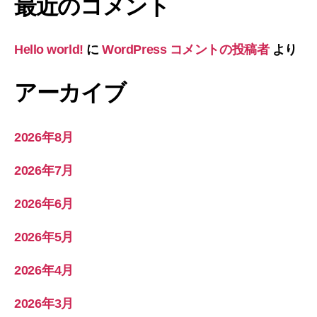
最近のコメント
Hello world!
に
WordPress コメントの投稿者
より
アーカイブ
2026年8月
2026年7月
2026年6月
2026年5月
2026年4月
2026年3月