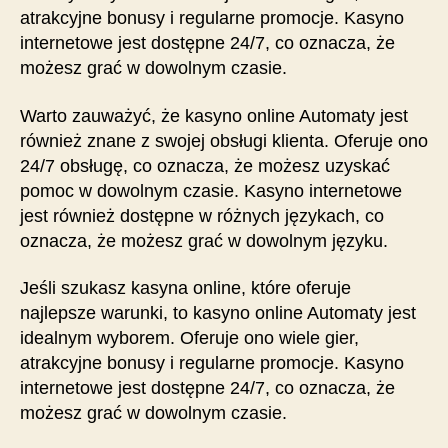
atrakcyjne bonusy i regularne promocje. Kasyno
internetowe jest dostępne 24/7, co oznacza, że
możesz grać w dowolnym czasie.
Warto zauważyć, że kasyno online Automaty jest
również znane z swojej obsługi klienta. Oferuje ono
24/7 obsługę, co oznacza, że możesz uzyskać
pomoc w dowolnym czasie. Kasyno internetowe
jest również dostępne w różnych językach, co
oznacza, że możesz grać w dowolnym języku.
Jeśli szukasz kasyna online, które oferuje
najlepsze warunki, to kasyno online Automaty jest
idealnym wyborem. Oferuje ono wiele gier,
atrakcyjne bonusy i regularne promocje. Kasyno
internetowe jest dostępne 24/7, co oznacza, że
możesz grać w dowolnym czasie.