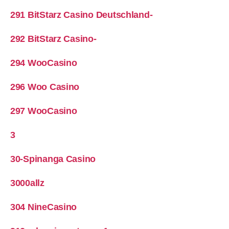
291 BitStarz Casino Deutschland-
292 BitStarz Casino-
294 WooCasino
296 Woo Casino
297 WooCasino
3
30-Spinanga Casino
3000allz
304 NineCasino