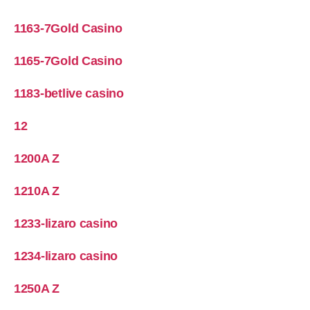
1163-7Gold Casino
1165-7Gold Casino
1183-betlive casino
12
1200A Z
1210A Z
1233-lizaro casino
1234-lizaro casino
1250A Z