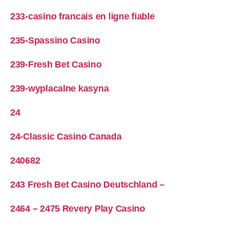
233-casino francais en ligne fiable
235-Spassino Casino
239-Fresh Bet Casino
239-wyplacalne kasyna
24
24-Classic Casino Canada
240682
243 Fresh Bet Casino Deutschland –
2464 – 2475 Revery Play Casino