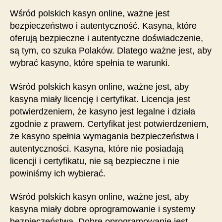
Wśród polskich kasyn online, ważne jest
bezpieczeństwo i autentyczność. Kasyna, które
oferują bezpieczne i autentyczne doświadczenie,
są tym, co szuka Polaków. Dlatego ważne jest, aby
wybrać kasyno, które spełnia te warunki.
Wśród polskich kasyn online, ważne jest, aby
kasyna miały licencję i certyfikat. Licencja jest
potwierdzeniem, że kasyno jest legalne i działa
zgodnie z prawem. Certyfikat jest potwierdzeniem,
że kasyno spełnia wymagania bezpieczeństwa i
autentyczności. Kasyna, które nie posiadają
licencji i certyfikatu, nie są bezpieczne i nie
powiniśmy ich wybierać.
Wśród polskich kasyn online, ważne jest, aby
kasyna miały dobre oprogramowanie i systemy
bezpieczeństwa. Dobre oprogramowanie jest