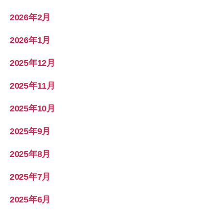
2026年2月
2026年1月
2025年12月
2025年11月
2025年10月
2025年9月
2025年8月
2025年7月
2025年6月