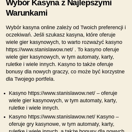
Wybór Kasyna z Najlepszymi
Warunkami
Wybór kasyna online zależy od Twoich preferencji i
oczekiwań. Jeśli szukasz kasyna, które oferuje
wiele gier kasynowych, to warto rozważyć kasyno
https://www.stanislawow.net/ . To kasyno oferuje
wiele gier kasynowych, w tym automaty, karty,
ruletke i wiele innych. Kasyno to także oferuje
bonusy dla nowych graczy, co może być korzystne
dla Twojego portfela.
Kasyno https://www.stanislawow.net/ – oferuje
wiele gier kasynowych, w tym automaty, karty,
ruletke i wiele innych.
Kasyno https://www.stanislawow.net/ Kasyno –
oferuje gry kasynowe, w tym automaty, karty,
ruletke i wiele innych, a także bonusy dla nowych