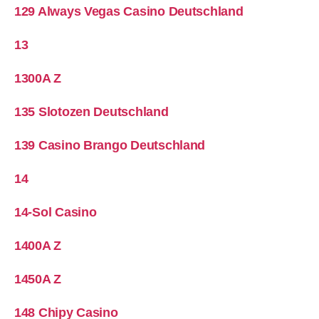
129 Always Vegas Casino Deutschland
13
1300A Z
135 Slotozen Deutschland
139 Casino Brango Deutschland
14
14-Sol Casino
1400A Z
1450A Z
148 Chipy Casino