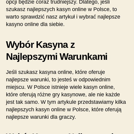
opcji będzie coraz trudniejszy. Dlatego, jeśli
szukasz najlepszych kasyn online w Polsce, to
warto sprawdzić nasz artykuł i wybrać najlepsze
kasyno online dla siebie.
Wybór Kasyna z
Najlepszymi Warunkami
Jeśli szukasz kasyna online, które oferuje
najlepsze warunki, to jesteś w odpowiednim
miejscu. W Polsce istnieje wiele kasyn online,
które oferują różne gry kasynowe, ale nie każde
jest tak samo. W tym artykule przedstawiamy kilka
najlepszych kasyn online w Polsce, które oferują
najlepsze warunki dla graczy.