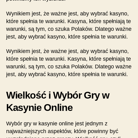
Wynikiem jest, że ważne jest, aby wybrać kasyno,
które spełnia te warunki. Kasyna, które spełniają te
warunki, są tym, co szuka Polaków. Dlatego ważne
jest, aby wybrać kasyno, które spełnia te warunki.
Wynikiem jest, że ważne jest, aby wybrać kasyno,
które spełnia te warunki. Kasyna, które spełniają te
warunki, są tym, co szuka Polaków. Dlatego ważne
jest, aby wybrać kasyno, które spełnia te warunki.
Wielkość i Wybór Gry w
Kasynie Online
Wybór gry w kasynie online jest jednym z
najważniejszych aspektów, które powinny być