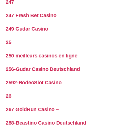
247
247 Fresh Bet Casino
249 Gudar Casino
25
250 meilleurs casinos en ligne
256-Gudar Casino Deutschland
2592-RodeoSlot Casino
26
267 GoldRun Casino –
288-Beastino Casino Deutschland