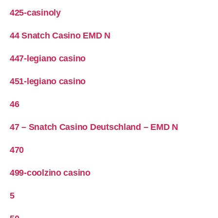
425-casinoly
44 Snatch Casino EMD N
447-legiano casino
451-legiano casino
46
47 – Snatch Casino Deutschland – EMD N
470
499-coolzino casino
5