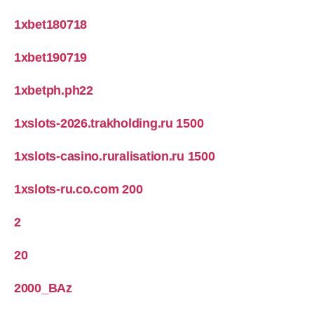
1xbet180718
1xbet190719
1xbetph.ph22
1xslots-2026.trakholding.ru 1500
1xslots-casino.ruralisation.ru 1500
1xslots-ru.co.com 200
2
20
2000_BAz