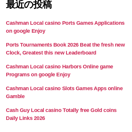
最近の投稿
Cashman Local casino Ports Games Applications
on google Enjoy
Ports Tournaments Book 2026 Beat the fresh new
Clock, Greatest this new Leaderboard
Cashman Local casino Harbors Online game
Programs on google Enjoy
Cashman Local casino Slots Games Apps online
Gamble
Cash Guy Local casino Totally free Gold coins
Daily Links 2026