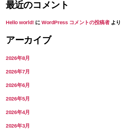
最近のコメント
Hello world!
に
WordPress コメントの投稿者
より
アーカイブ
2026年8月
2026年7月
2026年6月
2026年5月
2026年4月
2026年3月