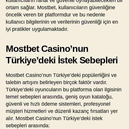
kullanıcıların rahat ve güvenle oynayabilecekleri bir
ortam sağlar. Mostbet, kullanıcıların güvenliğine
öncelik veren bir platformdur ve bu nedenle
kullanıcı bilgilerinin ve verilerinin güvenliği için en
iyi pratikler uygulamaktadır.
Mostbet Casino’nun
Türkiye’deki İstek Sebepleri
Mostbet Casino’nun Türkiye’deki popülerliğini ve
talebin artışını belirleyen birçok faktör vardır.
Türkiye’deki oyuncuların bu platforma olan ilgisinin
temel sebepleri arasında, geniş oyun kataloğu,
güvenli ve hızlı ödeme sistemleri, profesyonel
müşteri hizmetleri ve düzenli kazanç fırsatları yer
alır. Mostbet Casino’nun Türkiye’deki istek
sebepleri arasında: