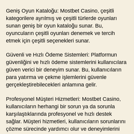
Geniş Oyun Kataloğu: Mostbet Casino, çeşitli
kategorilere ayrılmış ve çeşitli türlerde oyunları
sunan geniş bir oyun kataloğu sunar. Bu,
oyuncuların çeşitli oyunları denemek ve tercih
etmek için çeşitli seçenekleri sunar.
Güvenli ve Hızlı Ödeme Sistemleri: Platformun
güvenliğini ve hızlı ödeme sistemlerini kullanıcılara
güven verici bir deneyim sunar. Bu, kullanıcıların
para yatırma ve çekme işlemlerini güvenle
gerçekleştirebilecekleri anlamına gelir.
Profesyonel Müşteri Hizmetleri: Mostbet Casino,
kullanıcıların herhangi bir sorun ya da sorunla
karşılaştıklarında profesyonel ve hızlı destek
sağlar. Müşteri hizmetleri, kullanıcıların sorunlarını
çözme sürecinde yardımcı olur ve deneyimlerini