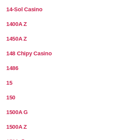
14-Sol Casino
1400A Z
1450A Z
148 Chipy Casino
1486
15
150
1500A G
1500A Z