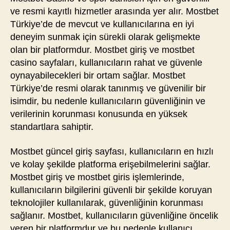
ve resmi kayıtlı hizmetler arasında yer alır. Mostbet
Türkiye’de de mevcut ve kullanıcılarına en iyi
deneyim sunmak için sürekli olarak gelişmekte
olan bir platformdur. Mostbet giriş ve mostbet
casino sayfaları, kullanıcıların rahat ve güvenle
oynayabilecekleri bir ortam sağlar. Mostbet
Türkiye’de resmi olarak tanınmış ve güvenilir bir
isimdir, bu nedenle kullanıcıların güvenliğinin ve
verilerinin korunması konusunda en yüksek
standartlara sahiptir.
Mostbet güncel giriş sayfası, kullanıcıların en hızlı
ve kolay şekilde platforma erişebilmelerini sağlar.
Mostbet giriş ve mostbet giris işlemlerinde,
kullanıcıların bilgilerini güvenli bir şekilde koruyan
teknolojiler kullanılarak, güvenliğinin korunması
sağlanır. Mostbet, kullanıcıların güvenliğine öncelik
veren bir platformdur ve bu nedenle kullanıcı