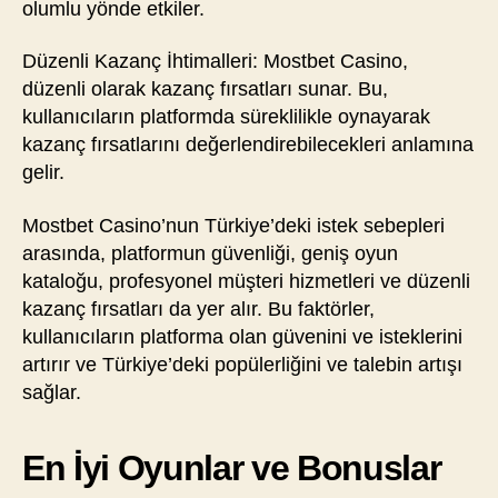
olumlu yönde etkiler.
Düzenli Kazanç İhtimalleri: Mostbet Casino,
düzenli olarak kazanç fırsatları sunar. Bu,
kullanıcıların platformda süreklilikle oynayarak
kazanç fırsatlarını değerlendirebilecekleri anlamına
gelir.
Mostbet Casino’nun Türkiye’deki istek sebepleri
arasında, platformun güvenliği, geniş oyun
kataloğu, profesyonel müşteri hizmetleri ve düzenli
kazanç fırsatları da yer alır. Bu faktörler,
kullanıcıların platforma olan güvenini ve isteklerini
artırır ve Türkiye’deki popülerliğini ve talebin artışı
sağlar.
En İyi Oyunlar ve Bonuslar