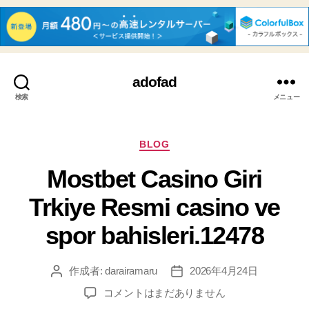
adofad
検索
メニュー
カ
BLOG
テ
Mostbet Casino Giri
ゴ
リ
Trkiye Resmi casino ve
ー
spor bahisleri.12478
作成者:
darairamaru
2026年4月24日
投
投
稿
稿
Mostbet
コメントはまだありません
者
日
Casino