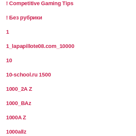
! Competitive Gaming Tips
! Без рубрики
1
1_lapapillote08.com_10000
10
10-school.ru 1500
1000_2A Z
1000_BAz
1000A Z
1000allz