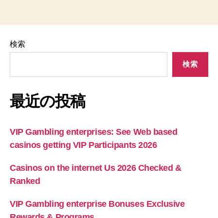
検索
検索
最近の投稿
VIP Gambling enterprises: See Web based
casinos getting VIP Participants 2026
Casinos on the internet Us 2026 Checked &
Ranked
VIP Gambling enterprise Bonuses Exclusive
Rewards & Programs