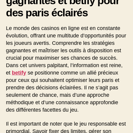
gagnantes et betify pour
des paris éclairés
Le monde des casinos en ligne est en constante
évolution, offrant une multitude d’opportunités pour
les joueurs avertis. Comprendre les stratégies
gagnantes et maîtriser les outils à disposition est
crucial pour maximiser ses chances de succès.
Dans cet univers palpitant, l’information est reine,
et
betify
se positionne comme un allié précieux
pour ceux qui souhaitent optimiser leurs paris et
prendre des décisions éclairées. Il ne s’agit pas
seulement de chance, mais d’une approche
méthodique et d’une connaissance approfondie
des différentes facettes du jeu.
Il est important de noter que le jeu responsable est
primordial. Savoir fixer des limites, gérer son