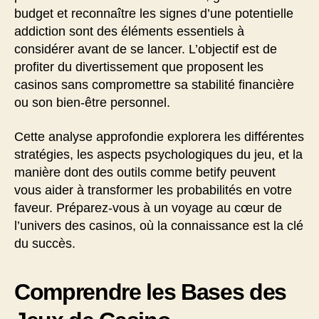
budget et reconnaître les signes d’une potentielle
addiction sont des éléments essentiels à
considérer avant de se lancer. L’objectif est de
profiter du divertissement que proposent les
casinos sans compromettre sa stabilité financière
ou son bien-être personnel.
Cette analyse approfondie explorera les différentes
stratégies, les aspects psychologiques du jeu, et la
manière dont des outils comme betify peuvent
vous aider à transformer les probabilités en votre
faveur. Préparez-vous à un voyage au cœur de
l’univers des casinos, où la connaissance est la clé
du succès.
Comprendre les Bases des