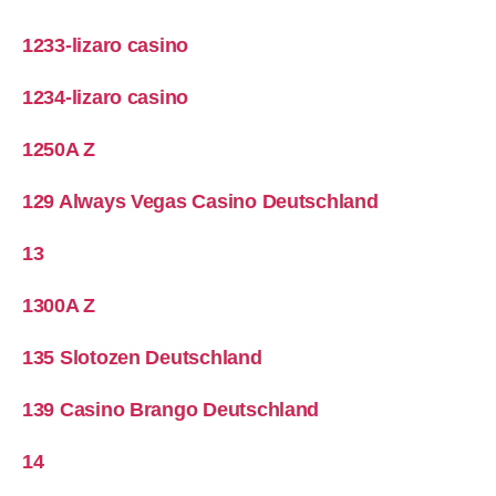
1233-lizaro casino
1234-lizaro casino
1250A Z
129 Always Vegas Casino Deutschland
13
1300A Z
135 Slotozen Deutschland
139 Casino Brango Deutschland
14