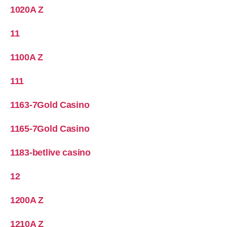
1020A Z
11
1100A Z
111
1163-7Gold Casino
1165-7Gold Casino
1183-betlive casino
12
1200A Z
1210A Z