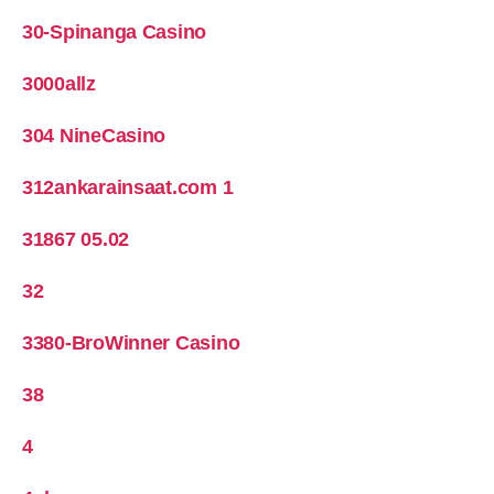
30-Spinanga Casino
3000allz
304 NineCasino
312ankarainsaat.com 1
31867 05.02
32
3380-BroWinner Casino
38
4