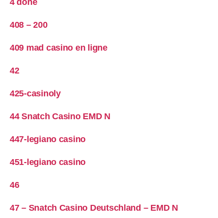
4 done
408 – 200
409 mad casino en ligne
42
425-casinoly
44 Snatch Casino EMD N
447-legiano casino
451-legiano casino
46
47 – Snatch Casino Deutschland – EMD N