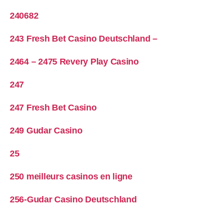
240682
243 Fresh Bet Casino Deutschland –
2464 – 2475 Revery Play Casino
247
247 Fresh Bet Casino
249 Gudar Casino
25
250 meilleurs casinos en ligne
256-Gudar Casino Deutschland