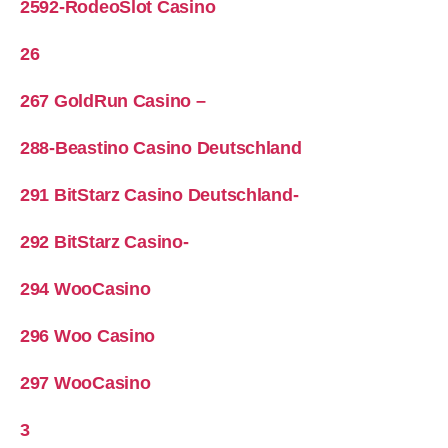
2592-RodeoSlot Casino
26
267 GoldRun Casino –
288-Beastino Casino Deutschland
291 BitStarz Casino Deutschland-
292 BitStarz Casino-
294 WooCasino
296 Woo Casino
297 WooCasino
3