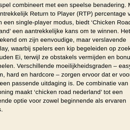
spel combineert met een speelse benadering. 
ntrekkelijk Return to Player (RTP) percentage 
 een single-player modus, biedt ‘Chicken Roa
and’ een aantrekkelijke kans om te winnen. Het
bekend om zijn eenvoudige, maar verslavende
ay, waarbij spelers een kip begeleiden op zoe
uden Ei, terwijl ze obstakels vermijden en bon
elen. Verschillende moeilijkheidsgraden – eas
, hard en hardcore – zorgen ervoor dat er voo
 een passende uitdaging is. De combinatie van 
oning maakt ‘chicken road nederland’ tot een
nde optie voor zowel beginnende als ervaren
s.