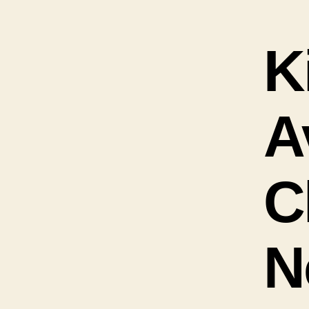
K
A
C
N