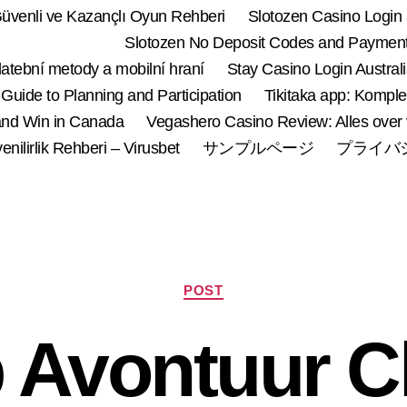
e Güvenli ve Kazançlı Oyun Rehberi
Slotozen Casino Login 
Slotozen No Deposit Codes and Payment 
latební metody a mobilní hraní
Stay Casino Login Austral
l Guide to Planning and Participation
Tikitaka app: Kompl
and Win in Canada
Vegashero Casino Review: Alles over 
enilirlik Rehberi – Virusbet
サンプルページ
プライバ
カ
POST
テ
ゴ
p Avontuur C
リ
ー