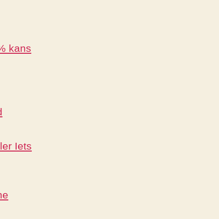
8% kans
d
er Iets
ne