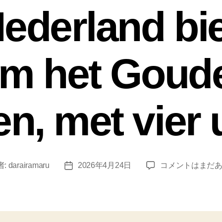
ederland bi
m het Goude
en, met vier 
Kip
者:
darairamaru
2026年4月24日
コメントはまだ
投
op
稿
Avontuur
日
Chicken
Road