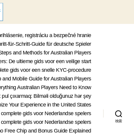
ihlásenie, registráciu a bezpečné hranie
tt‑für‑Schritt‑Guide für deutsche Spieler
teps and Methods for Australian Players
rs: De ultieme gids voor een veilige start
mplete gids voor een snelle KYC-procedure
 and Mobile Guide for Australian Players
rything Australian Players Need to Know
 pul çıxarmaq: Bilməli olduğunuz hər şey
ize Your Experience in the United States
complete gids voor Nederlandse spelers
complete gids voor Nederlandse spelers
検索
no Free Chip and Bonus Guide Explained