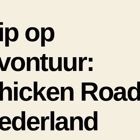
ip op
vontuur:
hicken Roa
ederland