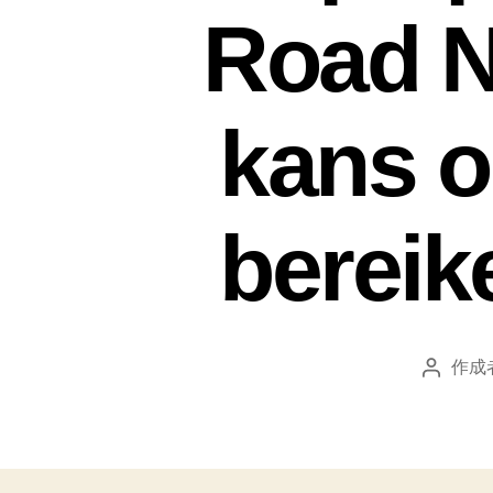
Road N
kans o
bereik
作成
投
稿
者