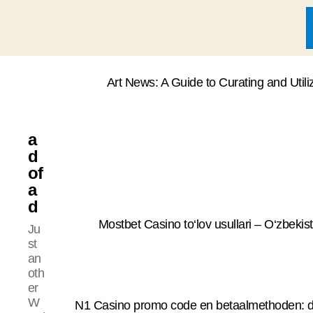
Art News: A Guide to Curating and Utili
a
d
of
a
d
Mostbet Casino to‘lov usullari – O‘zbekist
Ju
st
an
oth
er
W
N1 Casino promo code en betaalmethoden: d