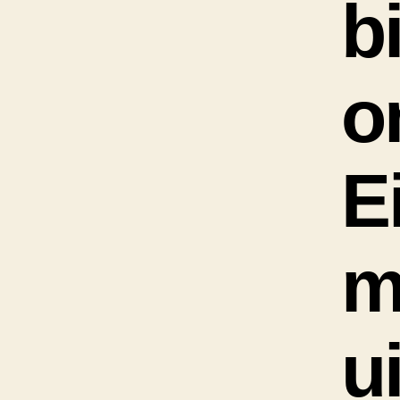
b
o
E
m
u