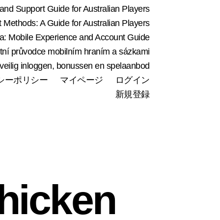
and Support Guide for Australian Players
Methods: A Guide for Australian Players
ia: Mobile Experience and Account Guide
etní průvodce mobilním hraním a sázkami
veilig inloggen, bonussen en spelaanbod
シーポリシー
マイページ
ログイン
新規登録
hicken