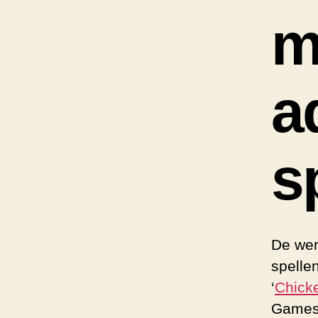
m
a
s
De wer
spelle
‘
Chick
Games,