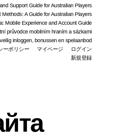
and Support Guide for Australian Players
Methods: A Guide for Australian Players
ia: Mobile Experience and Account Guide
etní průvodce mobilním hraním a sázkami
veilig inloggen, bonussen en spelaanbod
シーポリシー
マイページ
ログイン
新規登録
айта