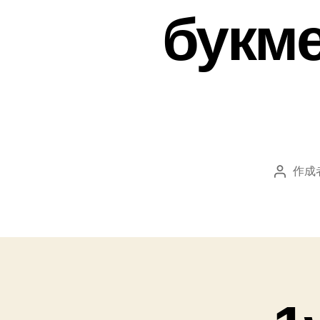
букм
作成
投
稿
者