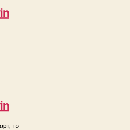
in
in
орт, то