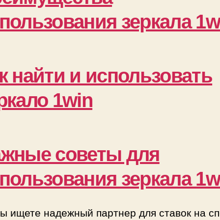
пользования зеркала 1w
к найти и использовать
ркало 1win
жные советы для
пользования зеркала 1w
ы ищете надежный партнер для ставок на сп