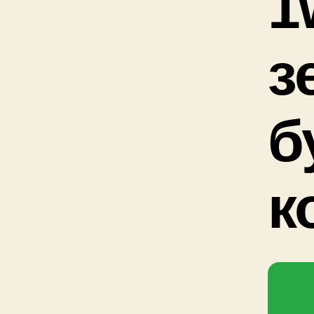
1
з
б
к