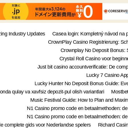
zing Industry Updates
Casea login: Kompletný návod na pr
CrownPlay Casino Registrierung: Schri
Crownplay No Deposit Bonus: S
Crystal Roll Casino voor beginne
Just bit casino accountverificatie: De co
Lucky 7 Casino App
Lucky Hunter No Deposit Bonus Guide: Eve
onda qulay va xavfsiz depozit‑pul olish variantlari
Mostbet
Music Festival Guide: How to Plan and Maxim
N1 Casino promo code en betaalmethoden: de 
N1 Casino promo code en betaalmethoden: de 
e complete gids voor Nederlandse spelers
Richard Casi