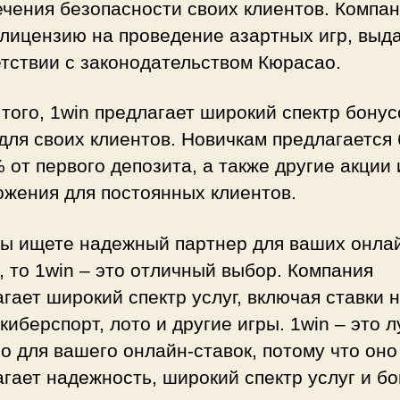
чения безопасности своих клиентов. Компа
лицензию на проведение азартных игр, выд
тствии с законодательством Кюрасао.
того, 1win предлагает широкий спектр бонус
для своих клиентов. Новичкам предлагается
 от первого депозита, а также другие акции 
ожения для постоянных клиентов.
вы ищете надежный партнер для ваших онла
, то 1win – это отличный выбор. Компания
гает широкий спектр услуг, включая ставки 
 киберспорт, лото и другие игры. 1win – это 
о для вашего онлайн-ставок, потому что оно
гает надежность, широкий спектр услуг и б