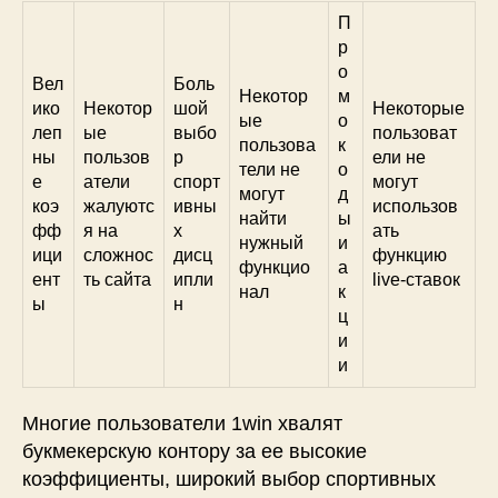
П
р
о
Вел
Боль
Некотор
м
ико
Некотор
шой
Некоторые
ые
о
леп
ые
выбо
пользоват
пользова
к
ны
пользов
р
ели не
тели не
о
е
атели
спорт
могут
могут
д
коэ
жалуютс
ивны
использов
найти
ы
фф
я на
х
ать
нужный
и
ици
сложнос
дисц
функцию
функцио
а
ент
ть сайта
ипли
live-ставок
нал
к
ы
н
ц
и
и
Многие пользователи 1win хвалят
букмекерскую контору за ее высокие
коэффициенты, широкий выбор спортивных