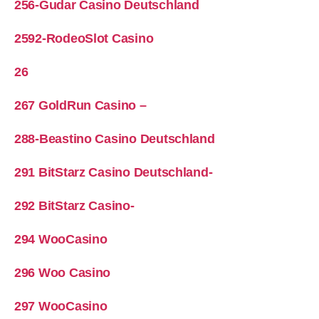
256-Gudar Casino Deutschland
2592-RodeoSlot Casino
26
267 GoldRun Casino –
288-Beastino Casino Deutschland
291 BitStarz Casino Deutschland-
292 BitStarz Casino-
294 WooCasino
296 Woo Casino
297 WooCasino