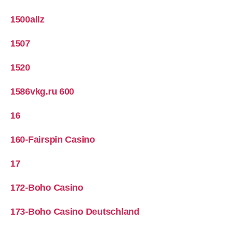
1500allz
1507
1520
1586vkg.ru 600
16
160-Fairspin Casino
17
172-Boho Casino
173-Boho Casino Deutschland