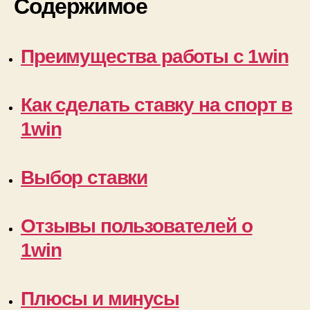
Содержимое
Преимущества работы с 1win
Как сделать ставку на спорт в
1win
Выбор ставки
Отзывы пользователей о
1win
Плюсы и минусы