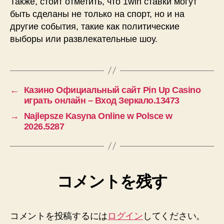
Также, стоит отметить, что 1win ставки могут
быть сделаны не только на спорт, но и на
другие события, такие как политические
выборы или развлекательные шоу.
←
Казино Официальный сайт Pin Up Casino
играть онлайн – Вход Зеркало.13473
→
Najlepsze Kasyna Online w Polsce w
2026.5287
コメントを残す
コメントを投稿するには
ログイン
してください。