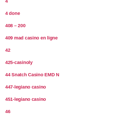
4
4 done
408 – 200
409 mad casino en ligne
42
425-casinoly
44 Snatch Casino EMD N
447-legiano casino
451-legiano casino
46