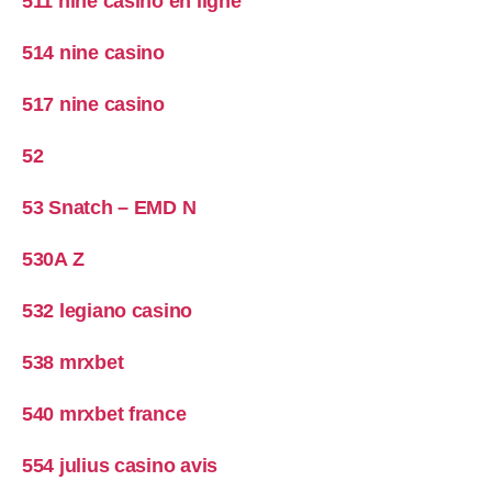
511 nine casino en ligne
514 nine casino
517 nine casino
52
53 Snatch – EMD N
530A Z
532 legiano casino
538 mrxbet
540 mrxbet france
554 julius casino avis