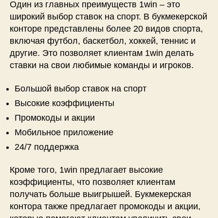
Один из главных преимуществ 1win – это
широкий выбор ставок на спорт. В букмекерской
конторе представлены более 20 видов спорта,
включая футбол, баскетбол, хоккей, теннис и
другие. Это позволяет клиентам 1win делать
ставки на свои любимые команды и игроков.
Большой выбор ставок на спорт
Высокие коэффициенты
Промокоды и акции
Мобильное приложение
24/7 поддержка
Кроме того, 1win предлагает высокие
коэффициенты, что позволяет клиентам
получать больше выигрышей. Букмекерская
контора также предлагает промокоды и акции,