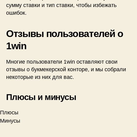
сумму ставки и тип ставки, чтобы избежать
ошибок.
Отзывы пользователей о
1win
Многие пользователи 1win оставляют свои
отзывы о букмекерской конторе, и мы собрали
некоторые из них для вас.
Плюсы и минусы
Плюсы
Минусы