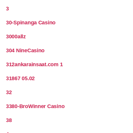
3
30-Spinanga Casino
3000allz
304 NineCasino
312ankarainsaat.com 1
31867 05.02
32
3380-BroWinner Casino
38