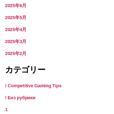
2025年6月
2025年5月
2025年4月
2025年3月
2025年2月
カテゴリー
! Competitive Gaming Tips
! Без рубрики
1