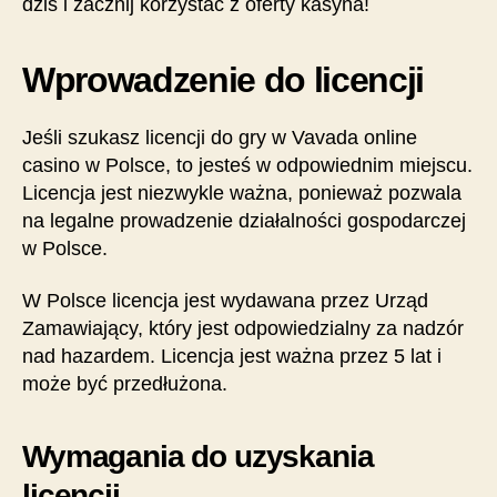
dziś i zacznij korzystać z oferty kasyna!
Wprowadzenie do licencji
Jeśli szukasz licencji do gry w Vavada online
casino w Polsce, to jesteś w odpowiednim miejscu.
Licencja jest niezwykle ważna, ponieważ pozwala
na legalne prowadzenie działalności gospodarczej
w Polsce.
W Polsce licencja jest wydawana przez Urząd
Zamawiający, który jest odpowiedzialny za nadzór
nad hazardem. Licencja jest ważna przez 5 lat i
może być przedłużona.
Wymagania do uzyskania
licencji