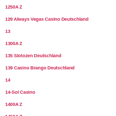
1250A Z
129 Always Vegas Casino Deutschland
13
1300A Z
135 Slotozen Deutschland
139 Casino Brango Deutschland
14
14-Sol Casino
1400A Z