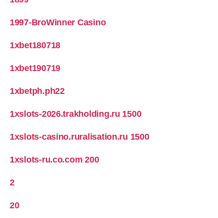
1997-BroWinner Casino
1xbet180718
1xbet190719
1xbetph.ph22
1xslots-2026.trakholding.ru 1500
1xslots-casino.ruralisation.ru 1500
1xslots-ru.co.com 200
2
20