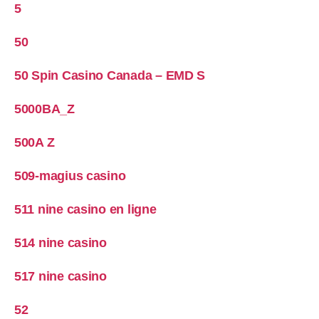
5
50
50 Spin Casino Canada – EMD S
5000BA_Z
500A Z
509-magius casino
511 nine casino en ligne
514 nine casino
517 nine casino
52