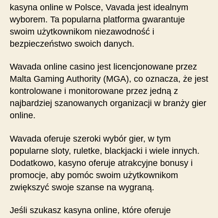
kasyna online w Polsce, Vavada jest idealnym
wyborem. Ta popularna platforma gwarantuje
swoim użytkownikom niezawodność i
bezpieczeństwo swoich danych.
Wavada online casino jest licencjonowane przez
Malta Gaming Authority (MGA), co oznacza, że jest
kontrolowane i monitorowane przez jedną z
najbardziej szanowanych organizacji w branży gier
online.
Wavada oferuje szeroki wybór gier, w tym
popularne sloty, ruletke, blackjacki i wiele innych.
Dodatkowo, kasyno oferuje atrakcyjne bonusy i
promocje, aby pomóc swoim użytkownikom
zwiększyć swoje szanse na wygraną.
Jeśli szukasz kasyna online, które oferuje