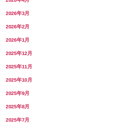
2026年4月
2026年3月
2026年2月
2026年1月
2025年12月
2025年11月
2025年10月
2025年9月
2025年8月
2025年7月