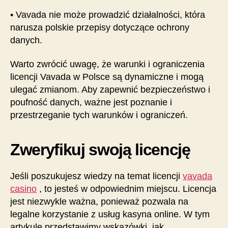
• Vavada nie może prowadzić działalności, która
narusza polskie przepisy dotyczące ochrony
danych.
Warto zwrócić uwagę, że warunki i ograniczenia
licencji Vavada w Polsce są dynamiczne i mogą
ulegać zmianom. Aby zapewnić bezpieczeństwo i
poufność danych, ważne jest poznanie i
przestrzeganie tych warunków i ograniczeń.
Zweryfikuj swoją licencję
Jeśli poszukujesz wiedzy na temat licencji
vavada
casino
, to jesteś w odpowiednim miejscu. Licencja
jest niezwykle ważna, ponieważ pozwala na
legalne korzystanie z usług kasyna online. W tym
artykule przedstawimy wskazówki, jak