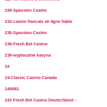
229-Spassino Casino
233-casino francais en ligne fiable
235-Spassino Casino
239-Fresh Bet Casino
239-wyplacalne kasyna
24
24-Classic Casino Canada
240682
243 Fresh Bet Casino Deutschland –