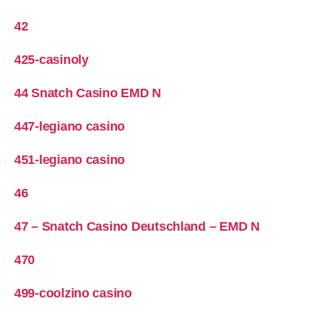
42
425-casinoly
44 Snatch Casino EMD N
447-legiano casino
451-legiano casino
46
47 – Snatch Casino Deutschland – EMD N
470
499-coolzino casino