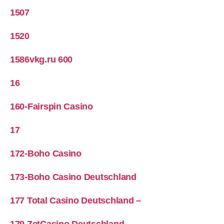
1507
1520
1586vkg.ru 600
16
160-Fairspin Casino
17
172-Boho Casino
173-Boho Casino Deutschland
177 Total Casino Deutschland –
179 ZetCasino Deutschland –