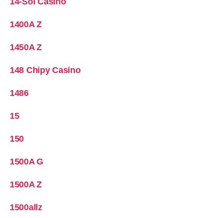
14-Sol Casino
1400A Z
1450A Z
148 Chipy Casino
1486
15
150
1500A G
1500A Z
1500allz