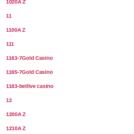
1020A Z
11
1100A Z
111
1163-7Gold Casino
1165-7Gold Casino
1183-betlive casino
12
1200A Z
1210A Z