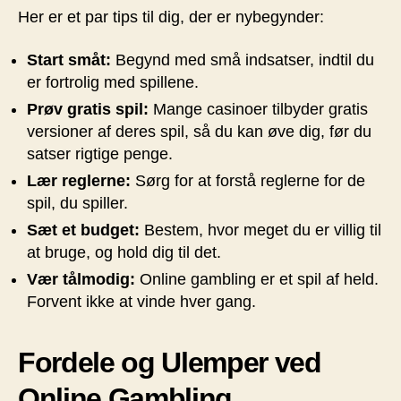
Her er et par tips til dig, der er nybegynder:
Start småt:
Begynd med små indsatser, indtil du
er fortrolig med spillene.
Prøv gratis spil:
Mange casinoer tilbyder gratis
versioner af deres spil, så du kan øve dig, før du
satser rigtige penge.
Lær reglerne:
Sørg for at forstå reglerne for de
spil, du spiller.
Sæt et budget:
Bestem, hvor meget du er villig til
at bruge, og hold dig til det.
Vær tålmodig:
Online gambling er et spil af held.
Forvent ikke at vinde hver gang.
Fordele og Ulemper ved
Online Gambling