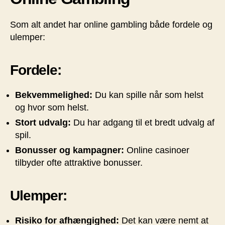
Som alt andet har online gambling både fordele og
ulemper:
Fordele:
Bekvemmelighed:
Du kan spille når som helst
og hvor som helst.
Stort udvalg:
Du har adgang til et bredt udvalg af
spil.
Bonusser og kampagner:
Online casinoer
tilbyder ofte attraktive bonusser.
Ulemper:
Risiko for afhængighed:
Det kan være nemt at