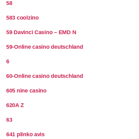
58
583 coolzino
59 Davinci Casino – EMD N
59-Online casino deutschland
6
60-Online casino deutschland
605 nine casino
620A Z
63
641 plinko avis