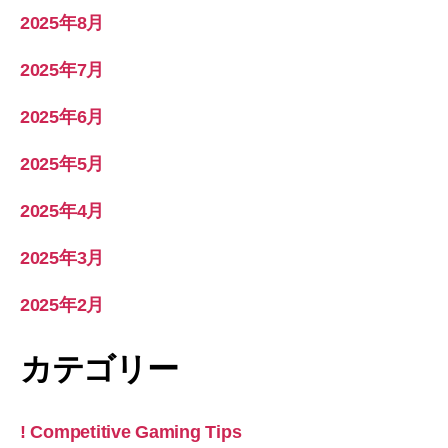
2025年8月
2025年7月
2025年6月
2025年5月
2025年4月
2025年3月
2025年2月
カテゴリー
! Competitive Gaming Tips