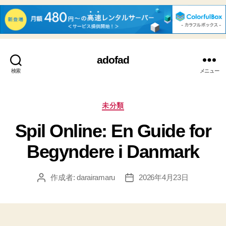
adofad
検索
メニュー
カ
未分類
テ
Spil Online: En Guide for
ゴ
リ
Begyndere i Danmark
ー
作成者:
darairamaru
2026年4月23日
投
投
稿
稿
者
日