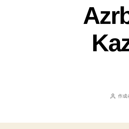
Azr
Kaz
作成
投
稿
者