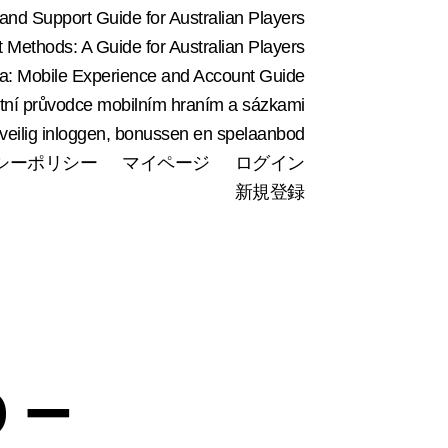
and Support Guide for Australian Players
Methods: A Guide for Australian Players
ia: Mobile Experience and Account Guide
etní průvodce mobilním hraním a sázkami
veilig inloggen, bonussen en spelaanbod
シーポリシー
マイページ
ログイン
新規登録
 –