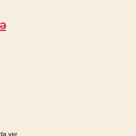
və
da yer