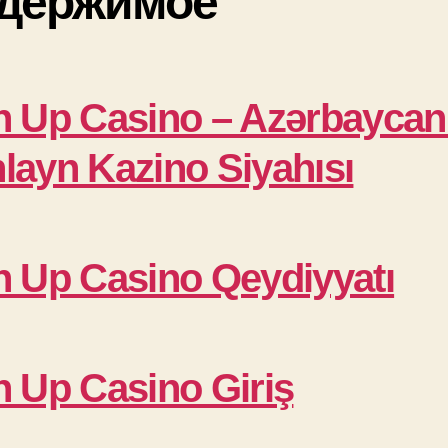
держимое
n Up Casino – Azərbaycan
layn Kazino Siyahısı
n Up Casino Qeydiyyatı
n Up Casino Giriş