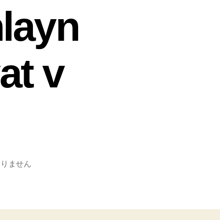
layn
at v
ありません