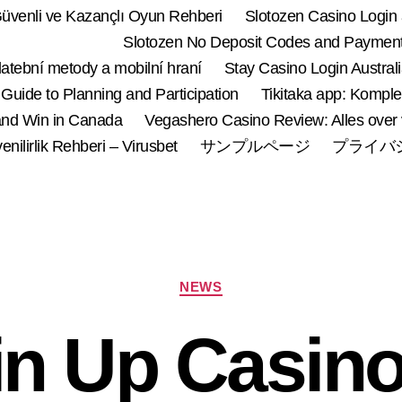
e Güvenli ve Kazançlı Oyun Rehberi
Slotozen Casino Login 
Slotozen No Deposit Codes and Payment 
latební metody a mobilní hraní
Stay Casino Login Austral
l Guide to Planning and Participation
Tikitaka app: Kompl
and Win in Canada
Vegashero Casino Review: Alles over 
enilirlik Rehberi – Virusbet
サンプルページ
プライバ
カ
NEWS
テ
ゴ
in Up Casino
リ
ー