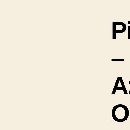
P
–
A
O