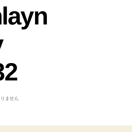
layn
v
32
ありません