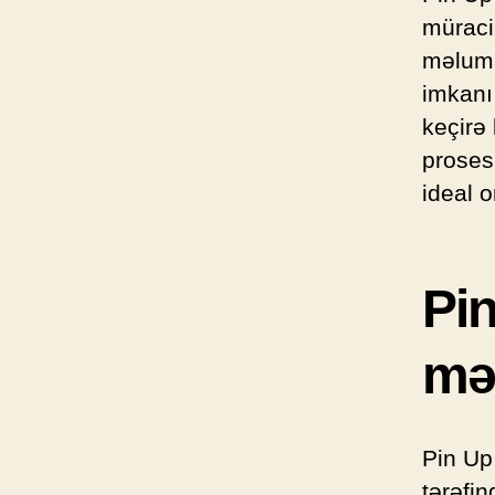
müraci
məluma
imkanı
keçirə 
proses
ideal o
Pi
mə
Pin Up
tərəfi