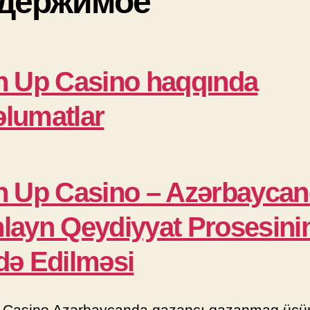
держимое
n Up Casino haqqında
lumatlar
n Up Casino – Azərbayca
layn Qeydiyyat Prosesini
də Edilməsi
 Casino Azərbaycanda qazancı qazanmaq üçün