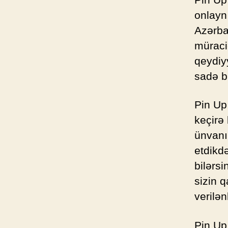
onlayn
Azərba
müraciə
qeydiy
sadə bi
Pin Up
keçirə 
ünvanı
etdikdə
bilərsi
sizin 
verilən
Pin Up