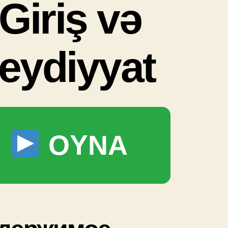
 Giriş və
eydiyyat
OYNA