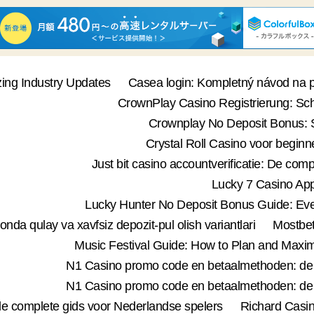
zing Industry Updates
Casea login: Kompletný návod na pr
CrownPlay Casino Registrierung: Schri
Crownplay No Deposit Bonus: S
Crystal Roll Casino voor beginne
Just bit casino accountverificatie: De co
Lucky 7 Casino App
Lucky Hunter No Deposit Bonus Guide: Eve
onda qulay va xavfsiz depozit‑pul olish variantlari
Mostbet
Music Festival Guide: How to Plan and Maxim
N1 Casino promo code en betaalmethoden: de 
N1 Casino promo code en betaalmethoden: de 
e complete gids voor Nederlandse spelers
Richard Casi