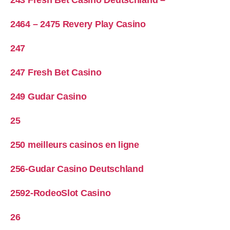
2464 – 2475 Revery Play Casino
247
247 Fresh Bet Casino
249 Gudar Casino
25
250 meilleurs casinos en ligne
256-Gudar Casino Deutschland
2592-RodeoSlot Casino
26