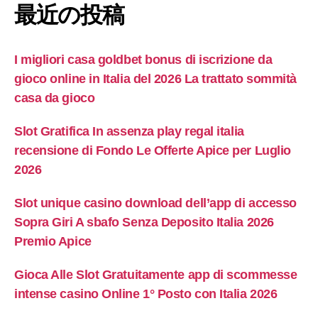
最近の投稿
I migliori casa goldbet bonus di iscrizione da
gioco online in Italia del 2026 La trattato sommità
casa da gioco
Slot Gratifica In assenza play regal italia
recensione di Fondo Le Offerte Apice per Luglio
2026
Slot unique casino download dell’app di accesso
Sopra Giri A sbafo Senza Deposito Italia 2026
Premio Apice
Gioca Alle Slot Gratuitamente app di scommesse
intense casino Online 1° Posto con Italia 2026