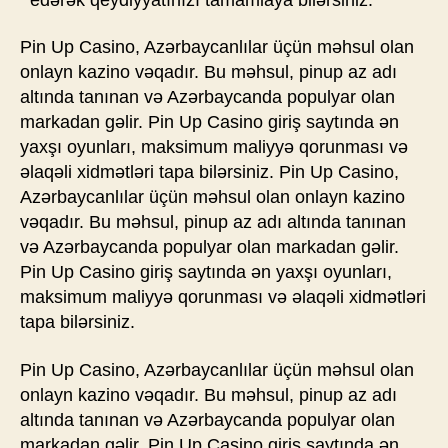
Pin Up Casino, Azərbaycanlılar üçün məhsul olan
onlayn kazino vəqadır. Bu məhsul, pinup az adı
altında tanınan və Azərbaycanda populyar olan
markadan gəlir. Pin Up Casino giriş saytında ən
yaxşı oyunları, maksimum maliyyə qorunması və
əlaqəli xidmətləri tapa bilərsiniz. Pin Up Casino,
Azərbaycanlılar üçün məhsul olan onlayn kazino
vəqadır. Bu məhsul, pinup az adı altında tanınan
və Azərbaycanda populyar olan markadan gəlir.
Pin Up Casino giriş saytında ən yaxşı oyunları,
maksimum maliyyə qorunması və əlaqəli xidmətləri
tapa bilərsiniz.
Pin Up Casino, Azərbaycanlılar üçün məhsul olan
onlayn kazino vəqadır. Bu məhsul, pinup az adı
altında tanınan və Azərbaycanda populyar olan
markadan gəlir. Pin Up Casino giriş saytında ən