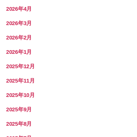
2026年4月
2026年3月
2026年2月
2026年1月
2025年12月
2025年11月
2025年10月
2025年9月
2025年8月