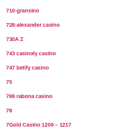
710-gransino
728-alexander casino
730A Z
743 casinoly casino
747 betify casino
75
769 rabona casino
78
7Gold Casino 1209 – 1217