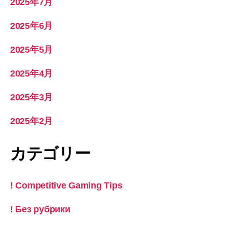
2025年7月
2025年6月
2025年5月
2025年4月
2025年3月
2025年2月
カテゴリー
! Competitive Gaming Tips
! Без рубрики