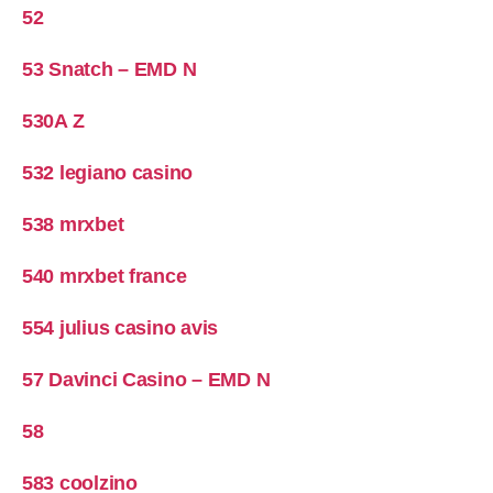
52
53 Snatch – EMD N
530A Z
532 legiano casino
538 mrxbet
540 mrxbet france
554 julius casino avis
57 Davinci Casino – EMD N
58
583 coolzino