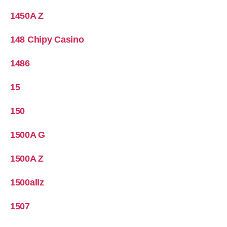
1450A Z
148 Chipy Casino
1486
15
150
1500A G
1500A Z
1500allz
1507