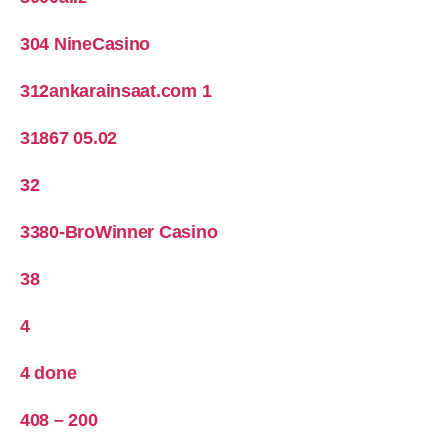
304 NineCasino
312ankarainsaat.com 1
31867 05.02
32
3380-BroWinner Casino
38
4
4 done
408 – 200