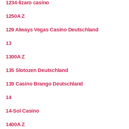
1234-lizaro casino
1250A Z
129 Always Vegas Casino Deutschland
13
1300A Z
135 Slotozen Deutschland
139 Casino Brango Deutschland
14
14-Sol Casino
1400A Z