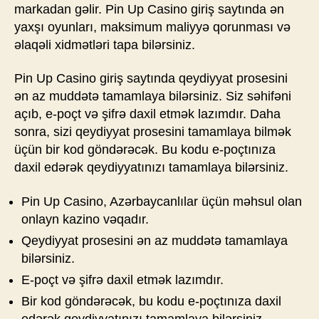
markadan gəlir. Pin Up Casino giriş saytında ən
yaxşı oyunları, maksimum maliyyə qorunması və
əlaqəli xidmətləri tapa bilərsiniz.
Pin Up Casino giriş saytında qeydiyyat prosesini
ən az muddətə tamamlaya bilərsiniz. Siz səhifəni
açıb, e-poçt və şifrə daxil etmək lazımdır. Daha
sonra, sizi qeydiyyat prosesini tamamlaya bilmək
üçün bir kod göndərəcək. Bu kodu e-poçtınıza
daxil edərək qeydiyyatınızı tamamlaya bilərsiniz.
Pin Up Casino, Azərbaycanlılar üçün məhsul olan
onlayn kazino vəqadır.
Qeydiyyat prosesini ən az muddətə tamamlaya
bilərsiniz.
E-poçt və şifrə daxil etmək lazımdır.
Bir kod göndərəcək, bu kodu e-poçtınıza daxil
edərək qeydiyyatınızı tamamlaya bilərsiniz.