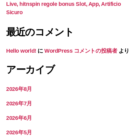
Live, hitnspin regole bonus Slot, App, Artificio
Sicuro
最近のコメント
Hello world!
に
WordPress コメントの投稿者
より
アーカイブ
2026年8月
2026年7月
2026年6月
2026年5月