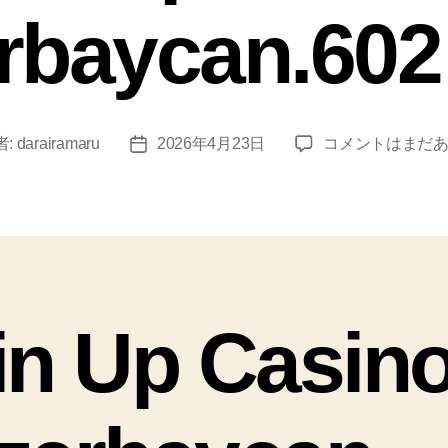
rbaycan.602 
Pin
者:
darairamaru
2026年4月23日
コメントはまだ
投
Up
稿
Casino
日
Azrbaycan.602
(2)
へ
の
in Up Casin