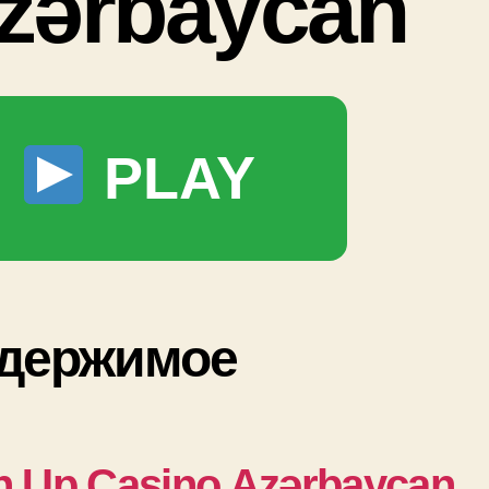
zərbaycan
PLAY
держимое
n Up Casino Azərbaycan