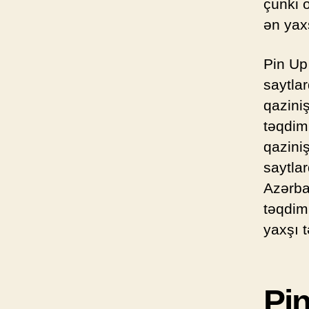
çünki 
ən yaxş
Pin Up
saytla
qaziniş
təqdim 
qaziniş
saytla
Azərba
təqdim
yaxşı t
Pi