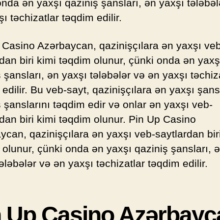
onda ən yaxşı qaziniş şansları, ən yaxşı tələbəl
ı təchizatlar təqdim edilir.
 Casino Azərbaycan, qazinişçılara ən yaxşı ve
rdan biri kimi təqdim olunur, çünki onda ən yaxş
 şansları, ən yaxşı tələbələr və ən yaxşı təchiz
edilir. Bu veb-sayt, qazinişçılara ən yaxşı şan
 şanslarını təqdim edir və onlar ən yaxşı veb-
rdan biri kimi təqdim olunur. Pin Up Casino
ycan, qazinişçılara ən yaxşı veb-saytlardan bir
 olunur, çünki onda ən yaxşı qaziniş şansları, 
ələbələr və ən yaxşı təchizatlar təqdim edilir.
n Up Casino Azərbayc