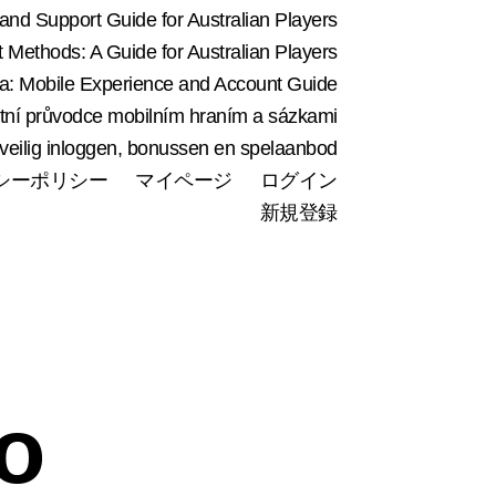
and Support Guide for Australian Players
Methods: A Guide for Australian Players
ia: Mobile Experience and Account Guide
etní průvodce mobilním hraním a sázkami
veilig inloggen, bonussen en spelaanbod
シーポリシー
マイページ
ログイン
新規登録
o