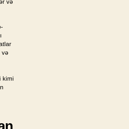
ər və
b-
ı
atlar
s və
i kimi
ən
an