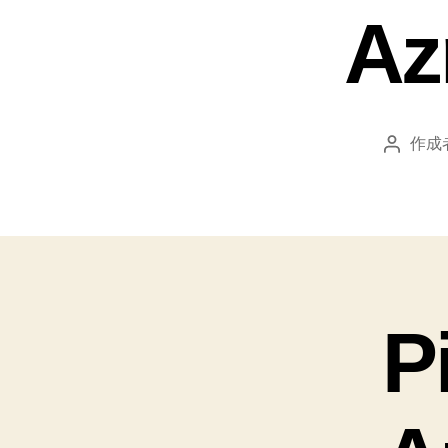
Az
作成
投
稿
者
P